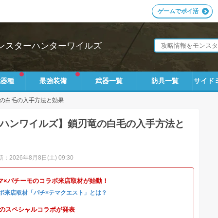
ゲームでポイ活
ンスターハンターワイルズ
武器種
最強装備
武器一覧
防具一覧
サイド
の白毛の入手方法と効果
ハンワイルズ】鎖刃竜の白毛の入手方法と
：2026年8月8日(土) 09:30
マ×パチーモのコラボ来店取材が始動！
ボ来店取材「パチ×テマクエスト」とは？
4とのスペシャルコラボが発表