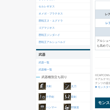
セルレギオス
オメガ・プラテネス
レ
歴戦王ヌ・エグドラ
レ
ゴグマジオス
歴戦王ジンダハド
アルシュ
歴戦王アルシュベルド
も高めて
武器
武器一覧
武器種一覧
©CAPCOM All
武器種別立ち回り
※アルテマ
テンツの提
大剣
太刀
▶モンスタ
片手剣
双剣
モンス
ハンマー
狩猟笛