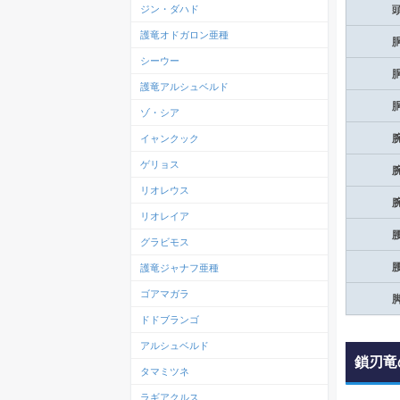
ジン・ダハド
護竜オドガロン亜種
シーウー
護竜アルシュベルド
ゾ・シア
イャンクック
ゲリョス
リオレウス
リオレイア
グラビモス
護竜ジャナフ亜種
ゴアマガラ
ドドブランゴ
アルシュベルド
鎖刃竜
タマミツネ
ラギアクルス