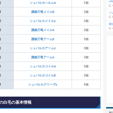
L
頭
シュバルカヘルムα
2個
に
胴
護鎖刃竜メイルβ
3個
フ
に
胴
シュバルカメイルγ
3個
通
に
胴
護鎖刃竜メイルα
3個
腕
護鎖刃竜アームβ
3個
腕
シュバルカアームγ
3個
腕
護鎖刃竜アームα
3個
腰
シュバルカコイルα
3個
腰
シュバルカコイルβ
3個
脚
シュバルカグリーヴγ
4個
の白毛の基本情報
お