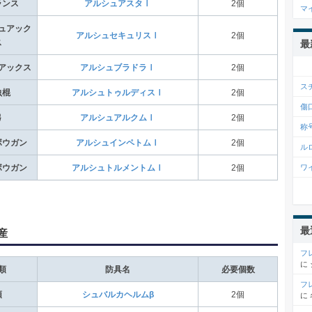
ランス
アルシュアスタⅠ
2個
マ
ュアック
アルシュセキュリスⅠ
2個
ス
最
アックス
アルシュブラドラⅠ
2個
ス
虫棍
アルシュトゥルディスⅠ
2個
傷
弓
アルシュアルクムⅠ
2個
称
ボウガン
アルシュインペトムⅠ
2個
ル
ワ
ボウガン
アルシュトルメントムⅠ
2個
最
産
フ
に
類
防具名
必要個数
フ
頭
シュバルカヘルムβ
2個
に