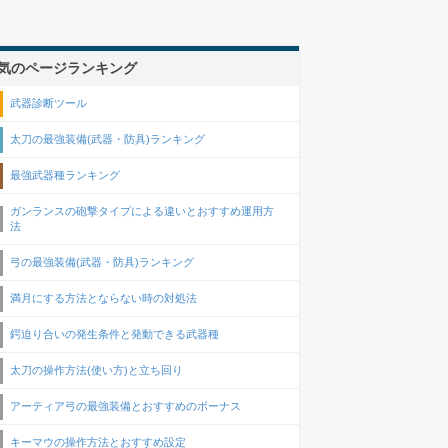
気のページランキング
武器診断ツール
太刀の最強装備(武器・防具)ランキング
最強武器種ランキング
ガンランスの砲撃タイプによる違いとおすすめ運用方
法
弓の最強装備(武器・防具)ランキング
満月にする方法とならない時の対処法
鍔迫り合いの発生条件と発動できる武器種
太刀の操作方法(使い方)と立ち回り
アーティア弓の最強装備とおすすめのボーナス
キーマウの操作方法とおすすめ設定