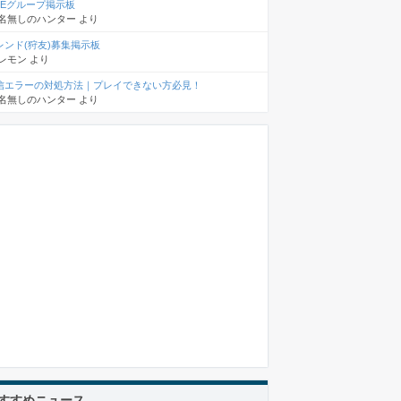
INEグループ掲示板
名無しのハンター
より
レンド(狩友)募集掲示板
レモン
より
信エラーの対処方法｜プレイできない方必見！
名無しのハンター
より
すすめニュース