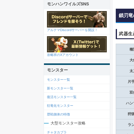
モンハンワイルズSNS
鎖刃竜
アルテマDiscordサーバーを開設！
武器生
種
攻略班のXアカウント
大
モンスター
太
モンスター一覧
片
新モンスター一覧
双
復活モンスター一覧
ハン
狂竜化モンスター
狩
歴戦個体の特徴
大型モンスター攻略
ラ
チャタカブラ