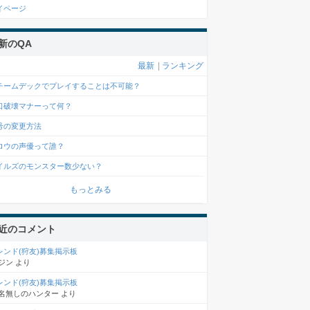
イページ
新のQA
最新
|
ランキング
チームデックでプレイすることは不可能？
口破壊マナーって何？
号の変更方法
ロウの声優って誰？
イルズのモンスター数少ない？
もっとみる
近のコメント
レンド(狩友)募集掲示板
ジン
より
レンド(狩友)募集掲示板
名無しのハンター
より