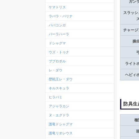
ガン
ケマトリス
スラッシ
ラバラ・バリナ
ババコンガ
チャージ
バーラハーラ
操
ドシャグマ
ウズ・トゥナ
ププロポル
ライト
レ・ダウ
ヘビィ
歴戦王レ・ダウ
ネルスキュラ
ヒラバミ
防具生
アジャラカン
ヌ・エグドラ
種
護竜ドシャグマ
護竜リオレウス