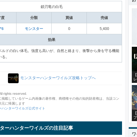
鎖刃竜の白毛
ア度
分類
買値
売値
ア6
モンスター
0
5,400
効果
ベルドの白い体毛。強度も高いが、自然と絡まり、衝撃から身を守る機能
いる。
【
モンスターハンターワイルズ攻略トップへ
レ
 rights reserved.
に掲載しているゲーム内画像の著作権、商標権その他の知的財産権は、当該コン
供元に帰属します
ーハンターワイルズ公式サイト
【
プ
ターハンターワイルズの注目記事
ワ