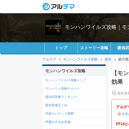
モンハンワイルズ攻略｜モ
トップ
ストーリー攻略
最強
アルテマ
モンハンワイルズ攻略
素材
鎖刃竜
モンハンワイルズ攻略
【モン
モンハンワイルズ攻略トップ
効果
ストーリー攻略チャート
最終更新
最強武器種ランキング
最強装備まとめ
アルテ
武器のバランス調整
・
コラ
序盤おすすめ装備
FF1