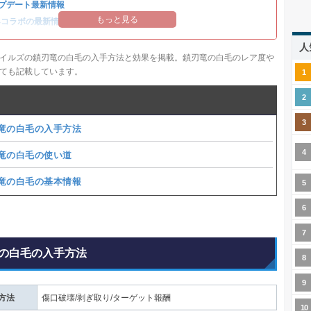
プデート最新情報
もっと見る
14コラボの最新情報
/
オメガ・プラネテス攻略
人
イルズの鎖刃竜の白毛の入手方法と効果を掲載。鎖刃竜の白毛のレア度や
ても記載しています。
竜の白毛の入手方法
竜の白毛の使い道
竜の白毛の基本情報
の白毛の入手方法
方法
傷口破壊/剥ぎ取り/ターゲット報酬