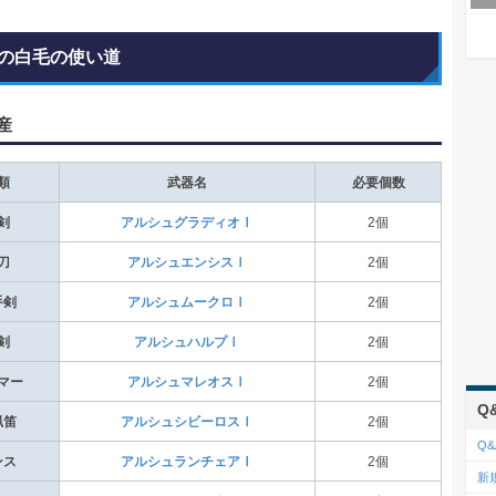
の白毛の使い道
産
類
武器名
必要個数
剣
アルシュグラディオⅠ
2個
刀
アルシュエンシスⅠ
2個
手剣
アルシュムークロⅠ
2個
剣
アルシュハルプⅠ
2個
マー
アルシュマレオスⅠ
2個
Q
猟笛
アルシュシビーロスⅠ
2個
Q&
ンス
アルシュランチェアⅠ
2個
新