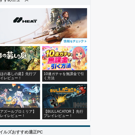
ほの暮しの庭】先行プ
10連ガチャを無課金で引
イレビュー！
く方法
アズールプロミリア】
【BULLACATOR 】先行
レイレビュー！
プレイレビュー！
イルズおすすめ適正PC