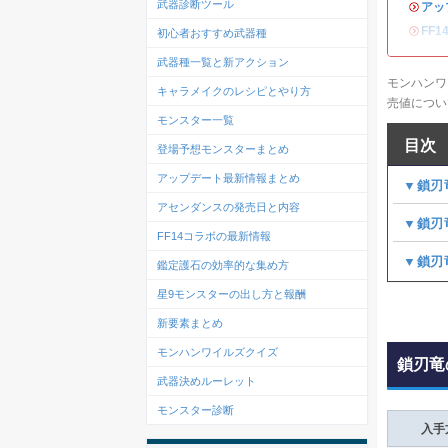
武器診断ツール
・
アッ
・
FF
初心者おすすめ武器種
武器種一覧と新アクション
モンハンワ
キャラメイクのレシピとやり方
売値につい
モンスター一覧
目次
登場予想モンスターまとめ
アップデート最新情報まとめ
▼鎖刃
アセンダンスの発売日と内容
▼鎖刃
FF14コラボの最新情報
▼鎖刃
鑑定護石の効率的な集め方
星9モンスターの出し方と報酬
新要素まとめ
モンハンワイルズクイズ
鎖刃竜
武器決めルーレット
モンスター診断
入手