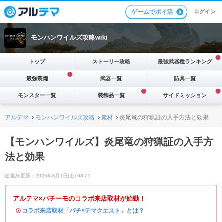
ログイン
ゲームでポイ活
モンハンワイルズ攻略wiki
トップ
ストーリー攻略
最強武器種ランキング
最強装備
武器一覧
防具一覧
モンスター一覧
装飾品一覧
サイドミッション
アルテマ
モンハンワイルズ攻略
素材
炎尾竜の狩猟証の入手方法と効果
【モンハンワイルズ】炎尾竜の狩猟証の入手方
法と効果
最終更新：2026年8月1日(土) 08:01
アルテマ×パチーモのコラボ来店取材が始動！
・
コラボ来店取材「パチ×テマクエスト」とは？