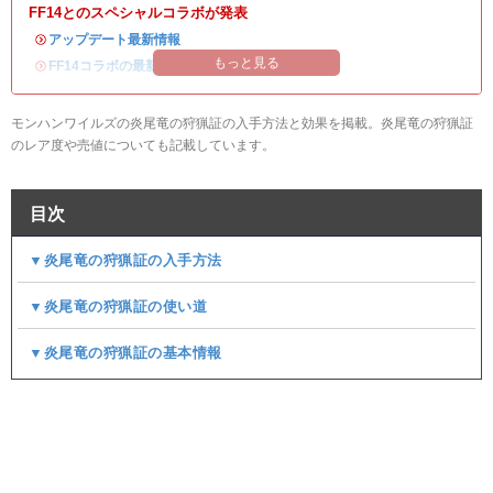
FF14とのスペシャルコラボが発表
・
アップデート最新情報
もっと見る
・
FF14コラボの最新情報
/
オメガ・プラネテス攻略
モンハンワイルズの炎尾竜の狩猟証の入手方法と効果を掲載。炎尾竜の狩猟証
のレア度や売値についても記載しています。
目次
▼炎尾竜の狩猟証の入手方法
▼炎尾竜の狩猟証の使い道
▼炎尾竜の狩猟証の基本情報