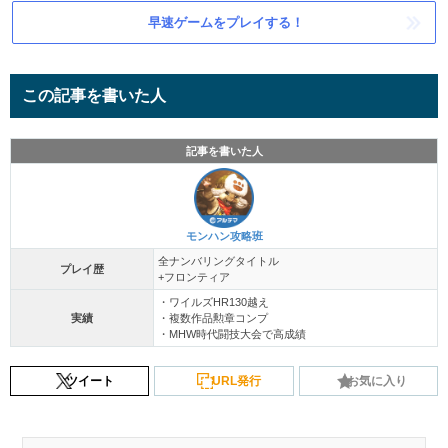
早速ゲームをプレイする！
この記事を書いた人
記事を書いた人
モンハン攻略班
全ナンバリングタイトル
プレイ歴
+フロンティア
・ワイルズHR130越え
実績
・複数作品勲章コンプ
・MHW時代闘技大会で高成績
ツイート
URL発行
お気に入り