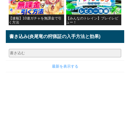
【速報】10連ガチャを無課金で引
【みんなのトレイン】プレイレビ
く方法
ュー！
書き込み
(炎尾竜の狩猟証の入手方法と効果)
最新を表示する