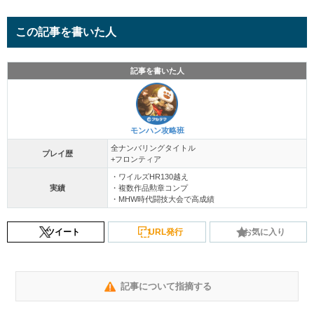
この記事を書いた人
記事を書いた人
モンハン攻略班
全ナンバリングタイトル
プレイ歴
+フロンティア
・ワイルズHR130越え
実績
・複数作品勲章コンプ
・MHW時代闘技大会で高成績
ツイート
URL発行
お気に入り
記事について指摘する