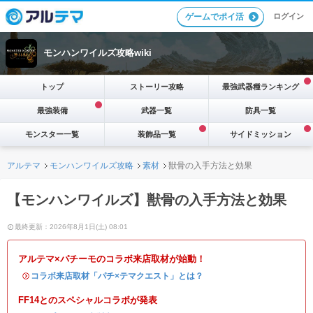
ログイン
ゲームでポイ活
モンハンワイルズ攻略wiki
トップ
ストーリー攻略
最強武器種ランキング
最強装備
武器一覧
防具一覧
モンスター一覧
装飾品一覧
サイドミッション
アルテマ
モンハンワイルズ攻略
素材
獣骨の入手方法と効果
【モンハンワイルズ】獣骨の入手方法と効果
最終更新：2026年8月1日(土) 08:01
アルテマ×パチーモのコラボ来店取材が始動！
・
コラボ来店取材「パチ×テマクエスト」とは？
FF14とのスペシャルコラボが発表