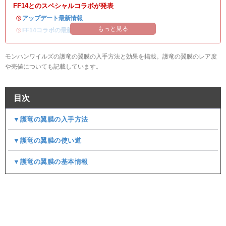
FF14とのスペシャルコラボが発表
・
アップデート最新情報
もっと見る
・
FF14コラボの最新情報
/
オメガ・プラネテス攻略
モンハンワイルズの護竜の翼膜の入手方法と効果を掲載。護竜の翼膜のレア度
や売値についても記載しています。
目次
▼護竜の翼膜の入手方法
▼護竜の翼膜の使い道
▼護竜の翼膜の基本情報