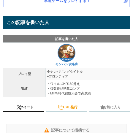
早速ゲームをプレイする！
この記事を書いた人
記事を書いた人
モンハン攻略班
全ナンバリングタイトル
プレイ歴
+フロンティア
・ワイルズHR130越え
実績
・複数作品勲章コンプ
・MHW時代闘技大会で高成績
ツイート
URL発行
お気に入り
記事について指摘する