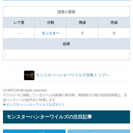
護竜の翼膜
レア度
分類
買値
売値
-
モンスター
0
0
効果
-
モンスターハンターワイルズ攻略トップへ
©CAPCOM All rights reserved.
※アルテマに掲載しているゲーム内画像の著作権、商標権その他の知的財産権は、当
該コンテンツの提供元に帰属します
▶モンスターハンターワイルズ公式サイト
モンスターハンターワイルズの注目記事