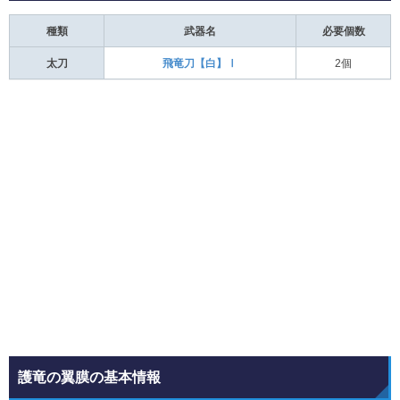
種類
武器名
必要個数
太刀
飛竜刀【白】Ⅰ
2個
護竜の翼膜の基本情報