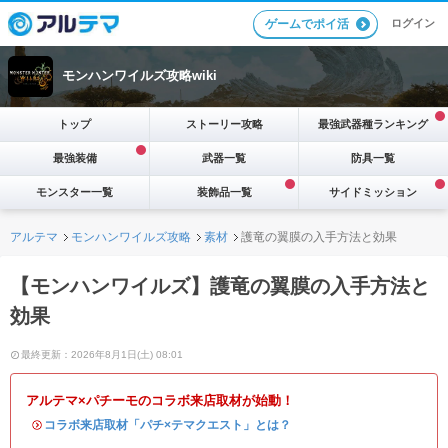
ログイン
ゲームでポイ活
モンハンワイルズ攻略wiki
トップ
ストーリー攻略
最強武器種ランキング
最強装備
武器一覧
防具一覧
モンスター一覧
装飾品一覧
サイドミッション
アルテマ
モンハンワイルズ攻略
素材
護竜の翼膜の入手方法と効果
【モンハンワイルズ】護竜の翼膜の入手方法と
効果
最終更新：2026年8月1日(土) 08:01
アルテマ×パチーモのコラボ来店取材が始動！
・
コラボ来店取材「パチ×テマクエスト」とは？