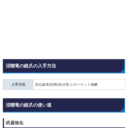
沼噴竜の鋭爪の入手方法
入手方法
部位破壊(前脚)/剥ぎ取り/ターゲット報酬
沼噴竜の鋭爪の使い道
武器強化