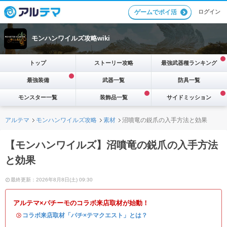
ログイン
ゲームでポイ活
モンハンワイルズ攻略wiki
トップ
ストーリー攻略
最強武器種ランキング
最強装備
武器一覧
防具一覧
モンスター一覧
装飾品一覧
サイドミッション
アルテマ
モンハンワイルズ攻略
素材
沼噴竜の鋭爪の入手方法と効果
【モンハンワイルズ】沼噴竜の鋭爪の入手方法
と効果
最終更新：2026年8月8日(土) 09:30
アルテマ×パチーモのコラボ来店取材が始動！
・
コラボ来店取材「パチ×テマクエスト」とは？