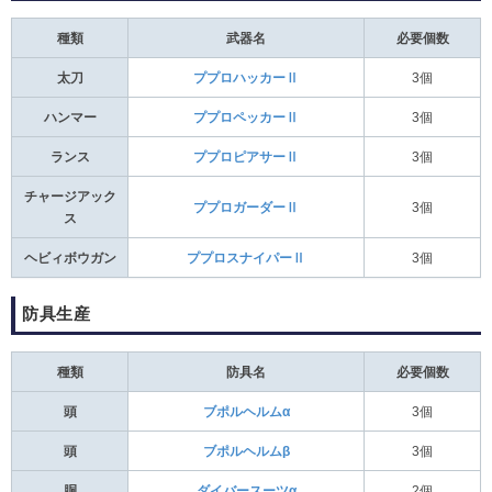
種類
武器名
必要個数
太刀
ププロハッカーⅡ
3個
ハンマー
ププロペッカーⅡ
3個
ランス
ププロピアサーⅡ
3個
チャージアック
ププロガーダーⅡ
3個
ス
ヘビィボウガン
ププロスナイパーⅡ
3個
防具生産
種類
防具名
必要個数
頭
ブポルヘルムα
3個
頭
ブポルヘルムβ
3個
胴
ダイバースーツα
2個