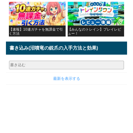
【速報】10連ガチャを無課金で引
【みんなのトレイン】プレイレビ
く方法
ュー！
書き込み
(沼噴竜の鋭爪の入手方法と効果)
最新を表示する