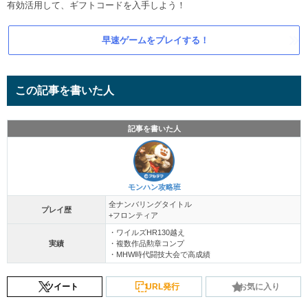
有効活用して、ギフトコードを入手しよう！
早速ゲームをプレイする！
この記事を書いた人
記事を書いた人
モンハン攻略班
全ナンバリングタイトル
プレイ歴
+フロンティア
・ワイルズHR130越え
実績
・複数作品勲章コンプ
・MHW時代闘技大会で高成績
ツイート
URL発行
お気に入り