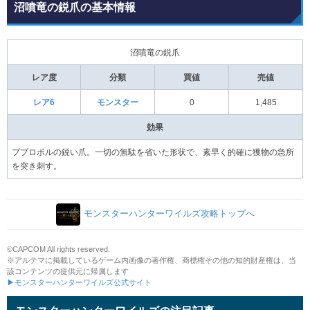
沼噴竜の鋭爪の基本情報
沼噴竜の鋭爪
レア度
分類
買値
売値
レア6
モンスター
0
1,485
効果
ププロポルの鋭い爪。一切の無駄を省いた形状で、素早く的確に獲物の急所
を突き刺す。
モンスターハンターワイルズ攻略トップへ
©CAPCOM All rights reserved.
※アルテマに掲載しているゲーム内画像の著作権、商標権その他の知的財産権は、当
該コンテンツの提供元に帰属します
▶モンスターハンターワイルズ公式サイト