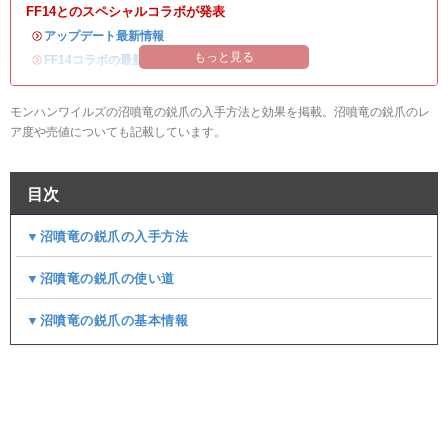
FF14とのスペシャルコラボが発表
・
アップデート最新情報
もっと見る
・
FF14コラボの最新情報
/
オメガ・プラネテス攻略
モンハンワイルズの沼噴竜の鋭爪の入手方法と効果を掲載。沼噴竜の鋭爪のレ
ア度や売値についても記載しています。
目次
▼沼噴竜の鋭爪の入手方法
▼沼噴竜の鋭爪の使い道
▼沼噴竜の鋭爪の基本情報