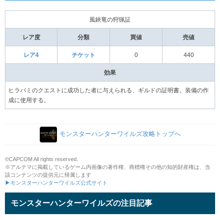
風鋏竜の狩猟証
レア度
分類
買値
売値
レア4
チケット
0
440
効果
ヒラバミのクエストに成功した者に与えられる、ギルドの証明書。装備の作
成に使用する。
モンスターハンターワイルズ攻略トップへ
©CAPCOM All rights reserved.
※アルテマに掲載しているゲーム内画像の著作権、商標権その他の知的財産権は、当
該コンテンツの提供元に帰属します
▶モンスターハンターワイルズ公式サイト
モンスターハンターワイルズの注目記事