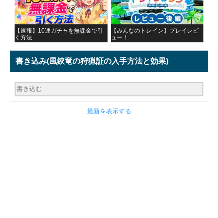
【速報】10連ガチャを無課金で引
【みんなのトレイン】プレイレビ
く方法
ュー！
書き込み
(風鋏竜の狩猟証の入手方法と効果)
最新を表示する