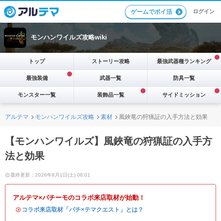
ログイン
ゲームでポイ活
モンハンワイルズ攻略wiki
トップ
ストーリー攻略
最強武器種ランキング
最強装備
武器一覧
防具一覧
モンスター一覧
装飾品一覧
サイドミッション
アルテマ
モンハンワイルズ攻略
素材
風鋏竜の狩猟証の入手方法と効果
【モンハンワイルズ】風鋏竜の狩猟証の入手方
法と効果
最終更新：2026年8月1日(土) 08:01
アルテマ×パチーモのコラボ来店取材が始動！
・
コラボ来店取材「パチ×テマクエスト」とは？