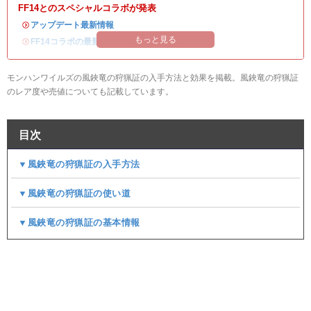
FF14とのスペシャルコラボが発表
・
アップデート最新情報
もっと見る
・
FF14コラボの最新情報
/
オメガ・プラネテス攻略
モンハンワイルズの風鋏竜の狩猟証の入手方法と効果を掲載。風鋏竜の狩猟証
のレア度や売値についても記載しています。
目次
▼風鋏竜の狩猟証の入手方法
▼風鋏竜の狩猟証の使い道
▼風鋏竜の狩猟証の基本情報