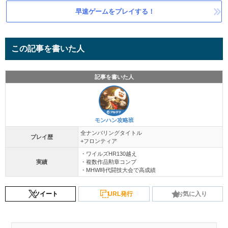
早速ゲームをプレイする！
この記事を書いた人
記事を書いた人
モンハン攻略班
全ナンバリングタイトル
プレイ歴
+フロンティア
・ワイルズHR130越え
実績
・複数作品勲章コンプ
・MHW時代闘技大会で高成績
ツイート
URL発行
お気に入り