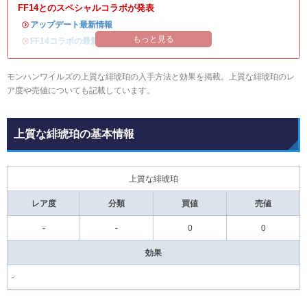
FF14とのスペシャルコラボが発表
・
アップデート最新情報
もっと見る
・
FF14コラボの最新情報
/
オメガ・プラネテス攻略
モンハンワイルズの上質な緋琥珀の入手方法と効果を掲載。上質な緋琥珀のレ
ア度や売値についても記載しています。
上質な緋琥珀の基本情報
上質な緋琥珀
レア度
分類
買値
売値
-
-
0
0
効果
-