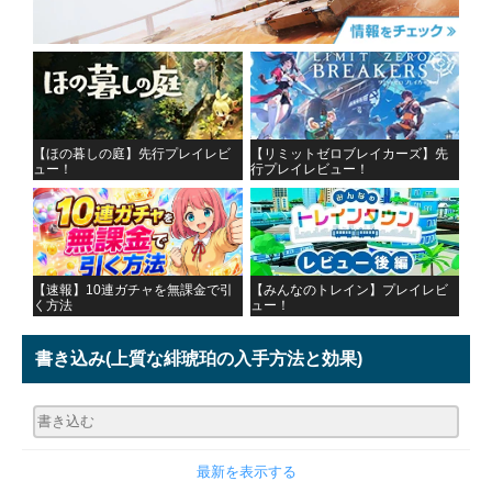
【ほの暮しの庭】先行プレイレビ
【リミットゼロブレイカーズ】先
ュー！
行プレイレビュー！
【速報】10連ガチャを無課金で引
【みんなのトレイン】プレイレビ
く方法
ュー！
書き込み
(上質な緋琥珀の入手方法と効果)
最新を表示する