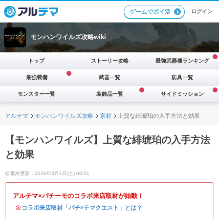
ログイン
ゲームでポイ活
モンハンワイルズ攻略wiki
トップ
ストーリー攻略
最強武器種ランキング
最強装備
武器一覧
防具一覧
モンスター一覧
装飾品一覧
サイドミッション
アルテマ
モンハンワイルズ攻略
素材
上質な緋琥珀の入手方法と効果
【モンハンワイルズ】上質な緋琥珀の入手方法
と効果
最終更新：2026年8月1日(土) 08:01
アルテマ×パチーモのコラボ来店取材が始動！
・
コラボ来店取材「パチ×テマクエスト」とは？