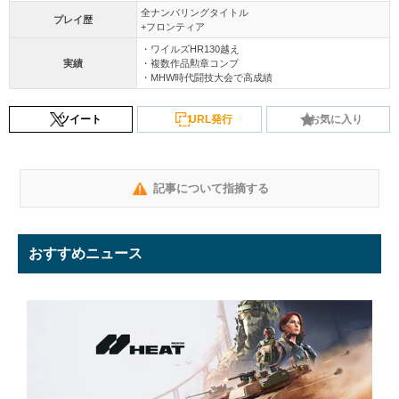
全ナンバリングタイトル
プレイ歴
+フロンティア
・ワイルズHR130越え
実績
・複数作品勲章コンプ
・MHW時代闘技大会で高成績
ツイート
URL発行
お気に入り
記事について指摘する
おすすめニュース