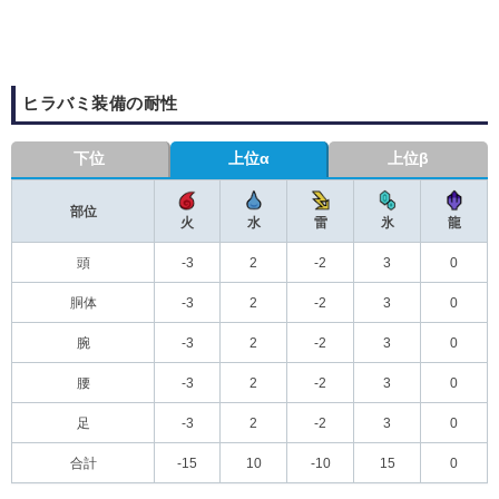
ヒラバミ装備の耐性
下位
上位α
上位β
部位
火
水
雷
氷
龍
頭
-3
2
-2
3
0
胴体
-3
2
-2
3
0
腕
-3
2
-2
3
0
腰
-3
2
-2
3
0
足
-3
2
-2
3
0
合計
-15
10
-10
15
0