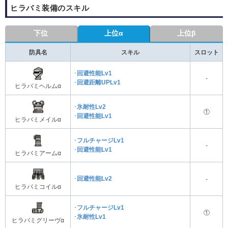
ヒラバミ装備のスキル
下位
上位α
上位β
防具名
スキル
スロット
･
回避性能Lv1
-
･
回避距離UPLv1
ヒラバミヘルムα
･
氷耐性Lv2
①
･
回避性能Lv1
ヒラバミメイルα
･
フルチャージLv1
-
･
回避性能Lv1
ヒラバミアームα
･
回避性能Lv2
-
ヒラバミコイルα
･
フルチャージLv1
①
･
氷耐性Lv1
ヒラバミグリーヴα