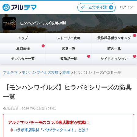
ログイン
ゲームでポイ活
モンハンワイルズ攻略wiki
トップ
ストーリー攻略
最強武器種ランキング
最強装備
武器一覧
防具一覧
モンスター一覧
装飾品一覧
サイドミッション
アルテマ
モンハンワイルズ攻略
装備
ヒラバミシリーズの防具一覧
【モンハンワイルズ】ヒラバミシリーズの防具
一覧
最終更新：2026年6月1日(月) 08:01
アルテマ×パチーモのコラボ来店取材が始動！
・
コラボ来店取材「パチ×テマクエスト」とは？