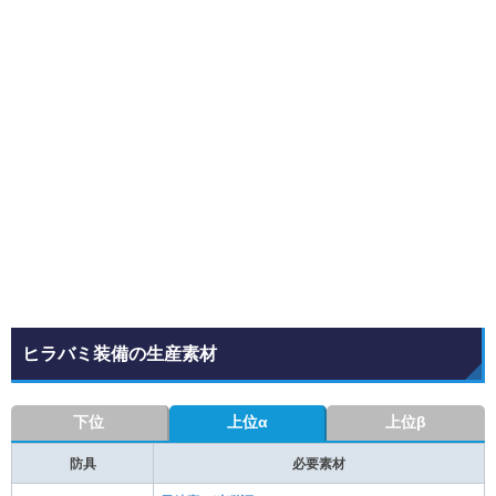
ヒラバミ装備の生産素材
下位
上位α
上位β
防具
必要素材