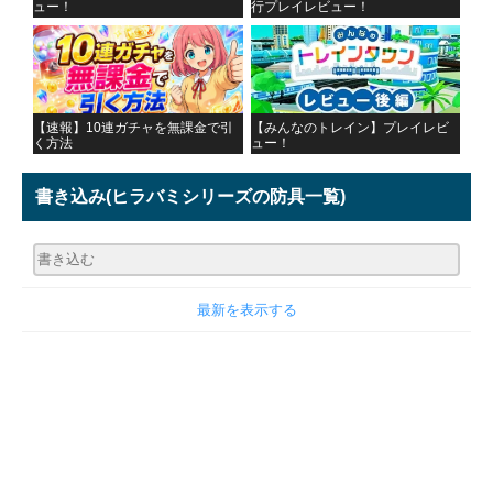
ュー！
行プレイレビュー！
【速報】10連ガチャを無課金で引
【みんなのトレイン】プレイレビ
く方法
ュー！
書き込み
(ヒラバミシリーズの防具一覧)
最新を表示する