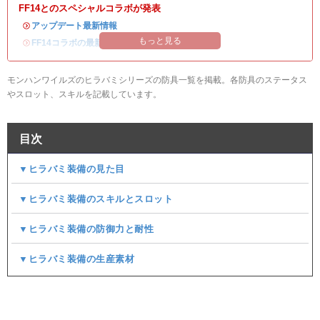
FF14とのスペシャルコラボが発表
・
アップデート最新情報
もっと見る
・
FF14コラボの最新情報
/
オメガ・プラネテス攻略
モンハンワイルズのヒラバミシリーズの防具一覧を掲載。各防具のステータス
やスロット、スキルを記載しています。
目次
▼ヒラバミ装備の見た目
▼ヒラバミ装備のスキルとスロット
▼ヒラバミ装備の防御力と耐性
▼ヒラバミ装備の生産素材