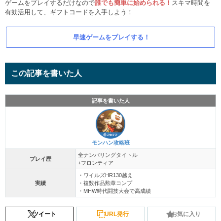
ゲームをプレイするだけなので
誰でも簡単に始められる！
スキマ時間を
有効活用して、ギフトコードを入手しよう！
早速ゲームをプレイする！
この記事を書いた人
記事を書いた人
モンハン攻略班
全ナンバリングタイトル
プレイ歴
+フロンティア
・ワイルズHR130越え
実績
・複数作品勲章コンプ
・MHW時代闘技大会で高成績
ツイート
URL発行
お気に入り