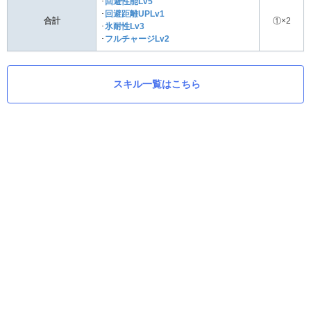
･
回避性能Lv5
･
回避距離UPLv1
合計
①×2
･
氷耐性Lv3
･
フルチャージLv2
スキル一覧はこちら