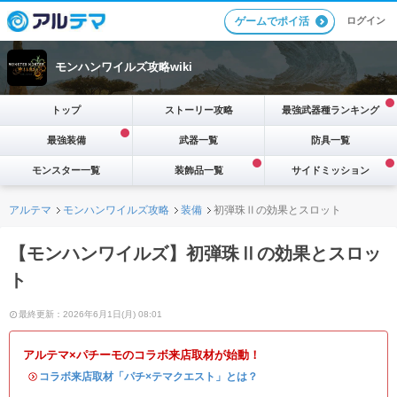
ログイン
ゲームでポイ活
モンハンワイルズ攻略wiki
トップ
ストーリー攻略
最強武器種ランキング
最強装備
武器一覧
防具一覧
モンスター一覧
装飾品一覧
サイドミッション
アルテマ
モンハンワイルズ攻略
装備
初弾珠Ⅱの効果とスロット
【モンハンワイルズ】初弾珠Ⅱの効果とスロッ
ト
最終更新：2026年6月1日(月) 08:01
アルテマ×パチーモのコラボ来店取材が始動！
・
コラボ来店取材「パチ×テマクエスト」とは？