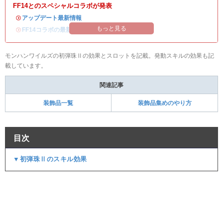
FF14とのスペシャルコラボが発表
・
アップデート最新情報
もっと見る
・
FF14コラボの最新情報
/
オメガ・プラネテス攻略
モンハンワイルズの初弾珠Ⅱの効果とスロットを記載。発動スキルの効果も記
載しています。
関連記事
装飾品一覧
装飾品集めのやり方
目次
▼初弾珠Ⅱのスキル効果