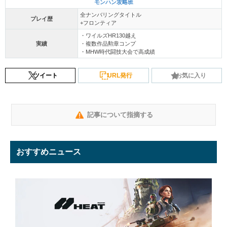
モンハン攻略班
全ナンバリングタイトル
プレイ歴
+フロンティア
・ワイルズHR130越え
実績
・複数作品勲章コンプ
・MHW時代闘技大会で高成績
ツイート
URL発行
お気に入り
記事について指摘する
おすすめニュース