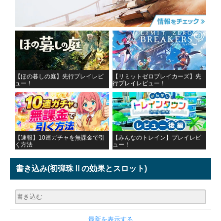
【ほの暮しの庭】先行プレイレビ
【リミットゼロブレイカーズ】先
ュー！
行プレイレビュー！
【速報】10連ガチャを無課金で引
【みんなのトレイン】プレイレビ
く方法
ュー！
書き込み
(初弾珠Ⅱの効果とスロット)
最新を表示する