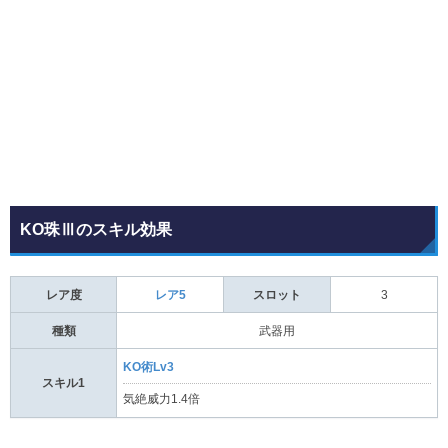
KO珠Ⅲのスキル効果
レア度
レア5
スロット
3
種類
武器用
KO術Lv3
スキル1
気絶威力1.4倍