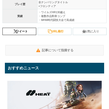
全ナンバリングタイトル
プレイ歴
+フロンティア
・ワイルズHR130越え
実績
・複数作品勲章コンプ
・MHW時代闘技大会で高成績
ツイート
URL発行
お気に入り
記事について指摘する
おすすめニュース