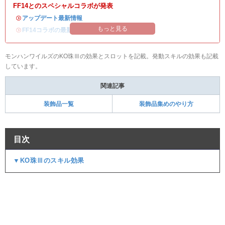
FF14とのスペシャルコラボが発表
・
アップデート最新情報
もっと見る
・
FF14コラボの最新情報
/
オメガ・プラネテス攻略
モンハンワイルズのKO珠Ⅲの効果とスロットを記載。発動スキルの効果も記載
しています。
関連記事
装飾品一覧
装飾品集めのやり方
目次
▼KO珠Ⅲのスキル効果