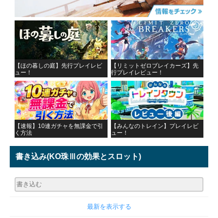
【ほの暮しの庭】先行プレイレビ
【リミットゼロブレイカーズ】先
ュー！
行プレイレビュー！
【速報】10連ガチャを無課金で引
【みんなのトレイン】プレイレビ
く方法
ュー！
書き込み
(KO珠Ⅲの効果とスロット)
最新を表示する