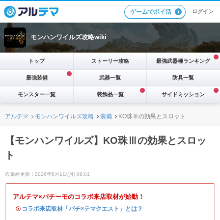
ログイン
ゲームでポイ活
モンハンワイルズ攻略wiki
トップ
ストーリー攻略
最強武器種ランキング
最強装備
武器一覧
防具一覧
モンスター一覧
装飾品一覧
サイドミッション
アルテマ
モンハンワイルズ攻略
装備
KO珠Ⅲの効果とスロット
【モンハンワイルズ】KO珠Ⅲの効果とスロッ
ト
最終更新：2026年6月1日(月) 08:01
アルテマ×パチーモのコラボ来店取材が始動！
・
コラボ来店取材「パチ×テマクエスト」とは？