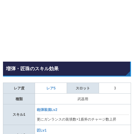
増弾・匠珠のスキル効果
レア度
レア5
スロット
3
種類
武器用
砲弾装填Lv2
スキル1
更にガンランスの装填数+1盾斧のチャージ数上昇
匠Lv1