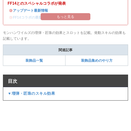
FF14とのスペシャルコラボが発表
・
アップデート最新情報
もっと見る
・
FF14コラボの最新情報
/
オメガ・プラネテス攻略
モンハンワイルズの増弾・匠珠の効果とスロットを記載。発動スキルの効果も
記載しています。
関連記事
装飾品一覧
装飾品集めのやり方
目次
▼増弾・匠珠のスキル効果