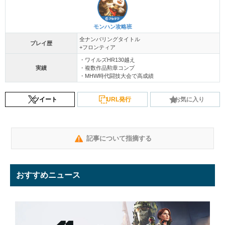
モンハン攻略班
全ナンバリングタイトル
プレイ歴
+フロンティア
・ワイルズHR130越え
実績
・複数作品勲章コンプ
・MHW時代闘技大会で高成績
ツイート
URL発行
お気に入り
記事について指摘する
おすすめニュース