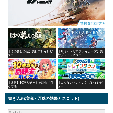
【ほの暮しの庭】先行プレイレビ
【リミットゼロブレイカーズ】先
ュー！
行プレイレビュー！
【速報】10連ガチャを無課金で引
【みんなのトレイン】プレイレビ
く方法
ュー！
書き込み
(増弾・匠珠の効果とスロット)