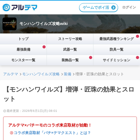
ログイン
ゲームでポイ活
モンハンワイルズ攻略wiki
トップ
ストーリー攻略
最強武器種ランキング
最強装備
武器一覧
防具一覧
モンスター一覧
装飾品一覧
サイドミッション
アルテマ
モンハンワイルズ攻略
装備
増弾・匠珠の効果とスロット
【モンハンワイルズ】増弾・匠珠の効果とスロ
ット
最終更新：2026年6月1日(月) 08:01
アルテマ×パチーモのコラボ来店取材が始動！
・
コラボ来店取材「パチ×テマクエスト」とは？