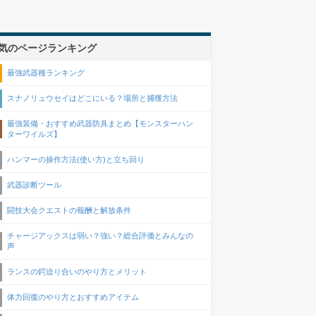
気のページランキング
最強武器種ランキング
スナノリュウセイはどこにいる？場所と捕獲方法
最強装備・おすすめ武器防具まとめ【モンスターハン
ターワイルズ】
ハンマーの操作方法(使い方)と立ち回り
武器診断ツール
闘技大会クエストの報酬と解放条件
チャージアックスは弱い？強い？総合評価とみんなの
声
ランスの鍔迫り合いのやり方とメリット
体力回復のやり方とおすすめアイテム