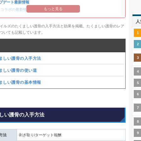
プデート最新情報
もっと見る
14コラボの最新情報
/
オメガ・プラネテス攻略
人
イルズのたくましい護骨の入手方法と効果を掲載。たくましい護骨のレア
ついても記載しています。
ましい護骨の入手方法
ましい護骨の使い道
ましい護骨の基本情報
しい護骨の入手方法
方法
剥ぎ取り/ターゲット報酬