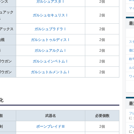
ランス
ガルシュアスタⅠ
2個
マ
ュアック
ガルシュセキュリスⅠ
2個
ス
最
アックス
ガルシュブラドラⅠ
2個
虫棍
ガルシュトゥルディスⅠ
2個
ス
傷
弓
ガルシュアルクムⅠ
2個
称
ボウガン
ガルシュインペトムⅠ
2個
ル
ボウガン
ガルシュトルメントムⅠ
2個
ワ
化
最
フ
類
武器名
必要個数
に
剣
ボーンブレイドⅢ
2個
フ
に