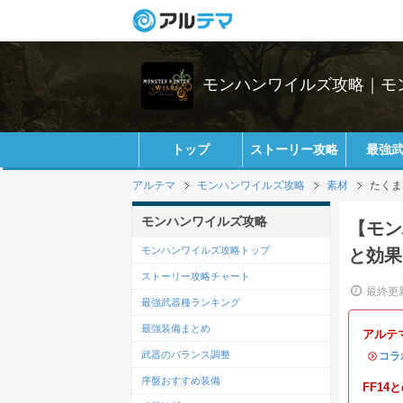
モンハンワイルズ攻略｜モ
トップ
ストーリー攻略
最強
アルテマ
モンハンワイルズ攻略
素材
たくま
モンハンワイルズ攻略
【モン
モンハンワイルズ攻略トップ
と効果
ストーリー攻略チャート
最終更新
最強武器種ランキング
最強装備まとめ
アルテ
武器のバランス調整
・
コラ
序盤おすすめ装備
FF1