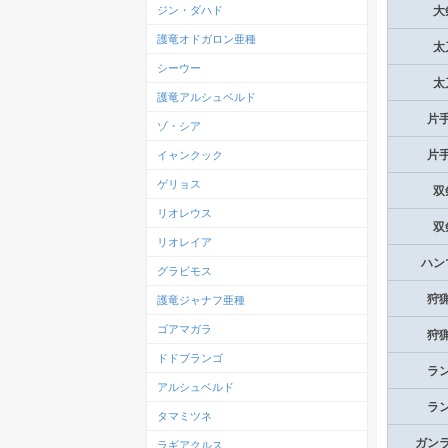
ジン・ダハド
大
護竜オドガロン亜種
太
シーウー
太
護竜アルシュベルド
片
ゾ・シア
イャンクック
片
ゲリョス
双
リオレウス
双
リオレイア
ハン
グラビモス
狩
護竜ジャナフ亜種
ゴアマガラ
狩
ドドブランゴ
ラ
アルシュベルド
ラ
タマミツネ
ガン
ラギアクルス