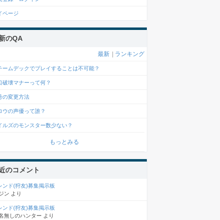
イページ
新のQA
最新
|
ランキング
チームデックでプレイすることは不可能？
口破壊マナーって何？
号の変更方法
ロウの声優って誰？
イルズのモンスター数少ない？
もっとみる
近のコメント
レンド(狩友)募集掲示板
ジン
より
レンド(狩友)募集掲示板
名無しのハンター
より