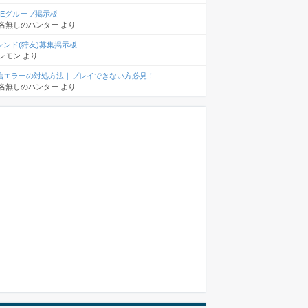
INEグループ掲示板
名無しのハンター
より
レンド(狩友)募集掲示板
レモン
より
信エラーの対処方法｜プレイできない方必見！
名無しのハンター
より