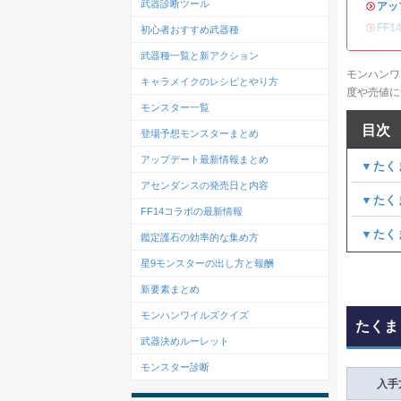
武器診断ツール
・
アッ
・
FF
初心者おすすめ武器種
武器種一覧と新アクション
モンハンワ
キャラメイクのレシピとやり方
度や売値に
モンスター一覧
目次
登場予想モンスターまとめ
アップデート最新情報まとめ
▼たく
アセンダンスの発売日と内容
▼たく
FF14コラボの最新情報
▼たく
鑑定護石の効率的な集め方
星9モンスターの出し方と報酬
新要素まとめ
モンハンワイルズクイズ
たくま
武器決めルーレット
モンスター診断
入手