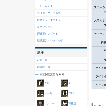
セルレギオス
スラッシ
オメガ・プラテネス
歴戦王ヌ・エグドラ
スラッシ
ゴグマジオス
歴戦王ジンダハド
チャージ
歴戦王アルシュベルド
操
武器
武器一覧
武器種一覧
ライト
武器種別立ち回り
ライト
大剣
太刀
ヘビィ
片手剣
双剣
ハンマー
狩猟笛