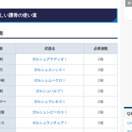
しい護骨の使い道
産
類
武器名
必要個数
剣
ガルシュグラディオⅠ
2個
刀
ガルシュエンシスⅠ
2個
手剣
ガルシュムークロⅠ
2個
剣
ガルシュハルプⅠ
2個
マー
ガルシュマレオスⅠ
2個
猟笛
ガルシュシビーロスⅠ
2個
Q
ンス
ガルシュランチェアⅠ
2個
Q&
新