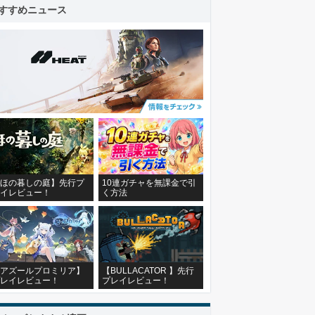
すすめニュース
ほの暮しの庭】先行プ
10連ガチャを無課金で引
イレビュー！
く方法
アズールプロミリア】
【BULLACATOR 】先行
レイレビュー！
プレイレビュー！