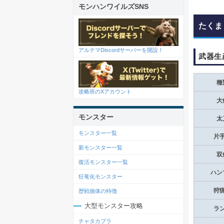
モンハンワイルズSNS
たくま
アルテマDiscordサーバーを開設！
武器生
種
攻略班のXアカウント
大
モンスター
太
モンスター一覧
片
新モンスター一覧
双
復活モンスター一覧
ハン
狂竜化モンスター
狩
歴戦個体の特徴
大型モンスター攻略
ラ
チャタカブラ