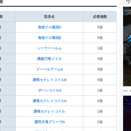
産
ワ
類
防具名
必要個数
頭
無垢ナル龍冠α
5個
頭
無垢ナル龍冠β
5個
頭
シーウーヘルム
1個
胴
護鎖刃竜メイル
3個
腕
ドーベルアームα
3個
腰
護竜セクレトコイルβ
4個
腰
ボーンコイルα
1個
腰
護竜セクレトコイルα
4個
腰
護竜セクレトコイル
1個
脚
護兇爪竜グリーヴα
2個