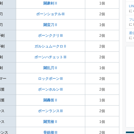
剣
闢豪剣Ⅱ
1個
L
に
刀
ボーンショテルⅢ
2個
フ
に
刀
闢蛮刀Ⅱ
1個
通
手剣
ボーンククリⅢ
2個
に
手剣
ガルシュムークロⅡ
2個
剣
ボーンハチェットⅢ
2個
剣
闢乱刃Ⅱ
1個
マー
ロックボーンⅢ
2個
猟笛
ボーンホルンⅢ
2個
猟笛
闢轟笛Ⅱ
1個
ンス
ボーンランスⅢ
2個
ンス
闢荒槍Ⅱ
1個
ランス
骨銃槍Ⅲ
2個