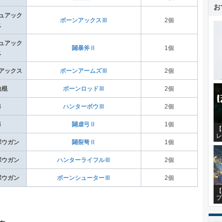
お
ュアック
ボーンアックスⅢ
2個
ス
ュアック
闢暴斧Ⅱ
1個
ス
アックス
ボーンアームズⅢ
2個
虫棍
ボーンロッドⅢ
2個
弓
ハンターボウⅢ
2個
弓
闢虐弓Ⅱ
1個
【
レ
ボウガン
闢裂弩Ⅱ
1個
ボウガン
ハンターライフルⅢ
2個
ボウガン
ボーンシューターⅢ
2個
【
プ