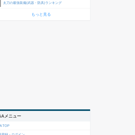
太刀の最強装備(武器・防具)ランキング
もっと見る
&Aメニュー
A TOP
規登録・ログイン