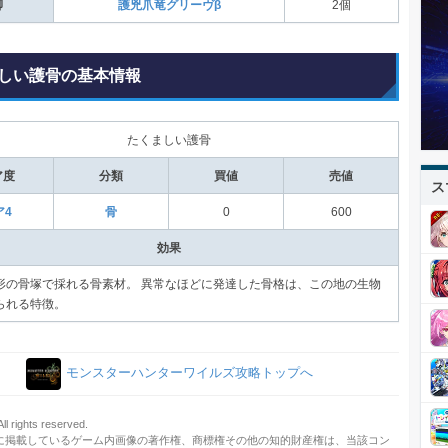
脚
護兇爪竜グリーヴβ
2個
しい護骨の基本情報
たくましい護骨
ア度
分類
買値
売値
ス
ア4
骨
0
600
効果
形の骨塚で採れる骨素材。 異常なほどに発達した骨格は、この地の生物
られる特徴。
モンスターハンターワイルズ攻略トップへ
 rights reserved.
に掲載しているゲーム内画像の著作権、商標権その他の知的財産権は、当該コン