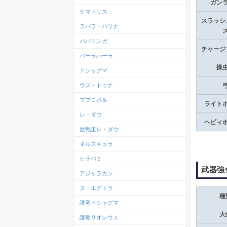
ガン
ケマトリス
スラッシ
ラバラ・バリナ
ババコンガ
チャージ
バーラハーラ
操
ドシャグマ
ウズ・トゥナ
ププロポル
ライト
レ・ダウ
ヘビィ
歴戦王レ・ダウ
ネルスキュラ
ヒラバミ
武器強
アジャラカン
ヌ・エグドラ
種
護竜ドシャグマ
大
護竜リオレウス