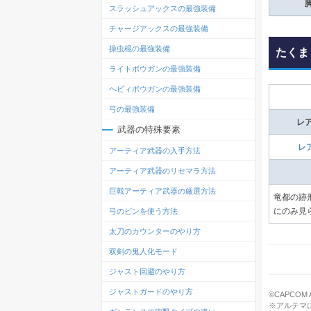
スラッシュアックスの最強装備
チャージアックスの最強装備
操虫棍の最強装備
たくま
ライトボウガンの最強装備
ヘビィボウガンの最強装備
弓の最強装備
レ
武器の特殊要素
レ
アーティア武器の入手方法
アーティア武器のリセマラ方法
巨戟アーティア武器の厳選方法
竜都の跡
弓のビンを使う方法
にのみ見
太刀のカウンターのやり方
双剣の鬼人化モード
ジャスト回避のやり方
ジャストガードのやり方
©CAPCOM All
※アルテマ