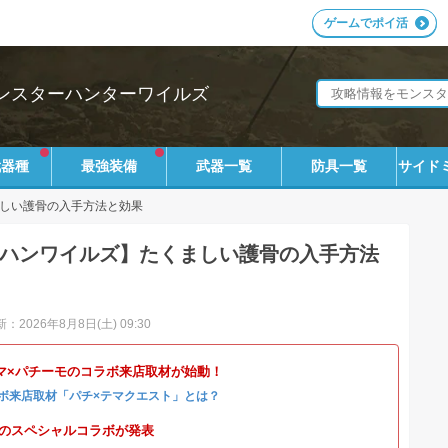
ゲームでポイ活
ンスターハンターワイルズ
武器種
最強装備
武器一覧
防具一覧
サイド
しい護骨の入手方法と効果
ハンワイルズ】たくましい護骨の入手方法
：2026年8月8日(土) 09:30
マ×パチーモのコラボ来店取材が始動！
ボ来店取材「パチ×テマクエスト」とは？
4とのスペシャルコラボが発表