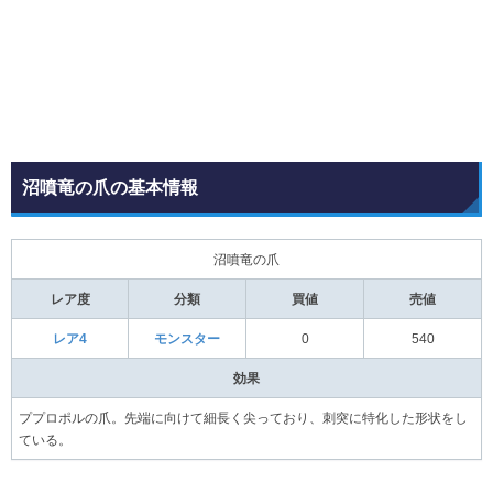
沼噴竜の爪の基本情報
沼噴竜の爪
レア度
分類
買値
売値
レア4
モンスター
0
540
効果
ププロポルの爪。先端に向けて細長く尖っており、刺突に特化した形状をし
ている。