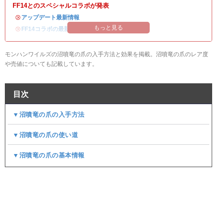
FF14とのスペシャルコラボが発表
・
アップデート最新情報
もっと見る
・
FF14コラボの最新情報
/
オメガ・プラネテス攻略
モンハンワイルズの沼噴竜の爪の入手方法と効果を掲載。沼噴竜の爪のレア度
や売値についても記載しています。
目次
▼沼噴竜の爪の入手方法
▼沼噴竜の爪の使い道
▼沼噴竜の爪の基本情報