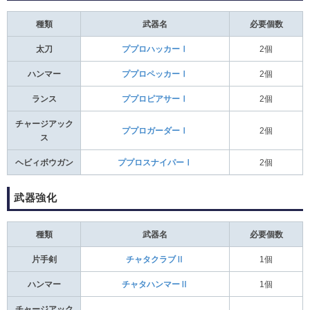
種類
武器名
必要個数
太刀
ププロハッカーⅠ
2個
ハンマー
ププロペッカーⅠ
2個
ランス
ププロピアサーⅠ
2個
チャージアック
ププロガーダーⅠ
2個
ス
ヘビィボウガン
ププロスナイパーⅠ
2個
武器強化
種類
武器名
必要個数
片手剣
チャタクラブⅡ
1個
ハンマー
チャタハンマーⅡ
1個
チャージアック