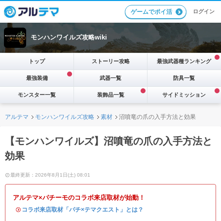
ログイン
ゲームでポイ活
モンハンワイルズ攻略wiki
トップ
ストーリー攻略
最強武器種ランキング
最強装備
武器一覧
防具一覧
モンスター一覧
装飾品一覧
サイドミッション
アルテマ
モンハンワイルズ攻略
素材
沼噴竜の爪の入手方法と効果
【モンハンワイルズ】沼噴竜の爪の入手方法と
効果
最終更新：2026年8月1日(土) 08:01
アルテマ×パチーモのコラボ来店取材が始動！
・
コラボ来店取材「パチ×テマクエスト」とは？