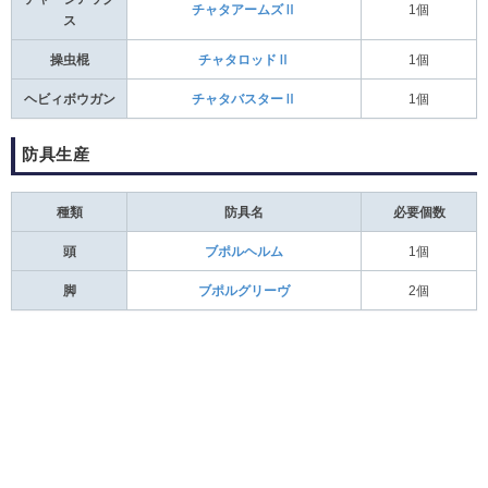
チャタアームズⅡ
1個
ス
操虫棍
チャタロッドⅡ
1個
ヘビィボウガン
チャタバスターⅡ
1個
防具生産
種類
防具名
必要個数
頭
ブポルヘルム
1個
脚
ブポルグリーヴ
2個