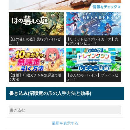
【ほの暮しの庭】先行プレイレビ
【リミットゼロブレイカーズ】先
ュー！
行プレイレビュー！
【速報】10連ガチャを無課金で引
【みんなのトレイン】プレイレビ
く方法
ュー！
書き込み
(沼噴竜の爪の入手方法と効果)
最新を表示する