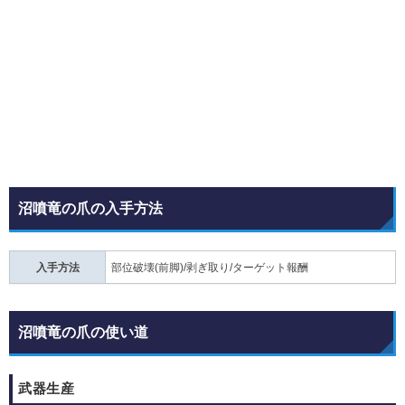
沼噴竜の爪の入手方法
入手方法
部位破壊(前脚)/剥ぎ取り/ターゲット報酬
沼噴竜の爪の使い道
武器生産