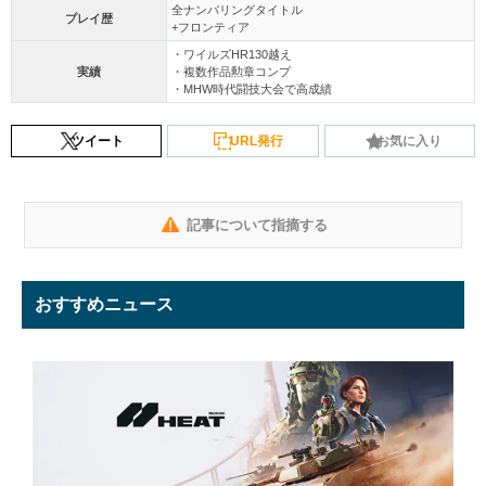
全ナンバリングタイトル
プレイ歴
+フロンティア
・ワイルズHR130越え
実績
・複数作品勲章コンプ
・MHW時代闘技大会で高成績
ツイート
URL発行
お気に入り
記事について指摘する
おすすめニュース