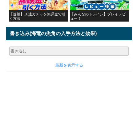
【速報】10連ガチャを無課金で引
【みんなのトレイン】プレイレビ
く方法
ュー！
書き込み
(海竜の尖角の入手方法と効果)
最新を表示する