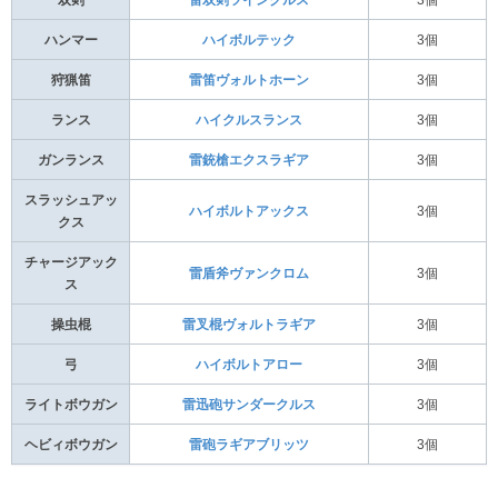
ハンマー
ハイボルテック
3個
狩猟笛
雷笛ヴォルトホーン
3個
ランス
ハイクルスランス
3個
ガンランス
雷銃槍エクスラギア
3個
スラッシュアッ
ハイボルトアックス
3個
クス
チャージアック
雷盾斧ヴァンクロム
3個
ス
操虫棍
雷叉棍ヴォルトラギア
3個
弓
ハイボルトアロー
3個
ライトボウガン
雷迅砲サンダークルス
3個
ヘビィボウガン
雷砲ラギアブリッツ
3個