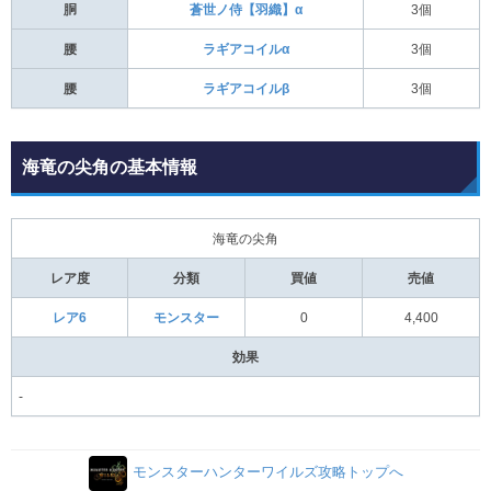
胴
蒼世ノ侍【羽織】α
3個
腰
ラギアコイルα
3個
腰
ラギアコイルβ
3個
海竜の尖角の基本情報
海竜の尖角
レア度
分類
買値
売値
レア6
モンスター
0
4,400
効果
-
モンスターハンターワイルズ攻略トップへ