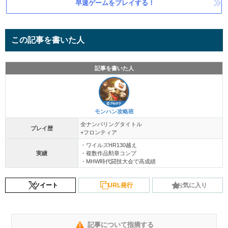
早速ゲームをプレイする！
この記事を書いた人
記事を書いた人
モンハン攻略班
全ナンバリングタイトル
プレイ歴
+フロンティア
・ワイルズHR130越え
実績
・複数作品勲章コンプ
・MHW時代闘技大会で高成績
ツイート
URL発行
お気に入り
記事について指摘する