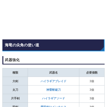
海竜の尖角の使い道
武器強化
種類
武器名
必要個数
大剣
ハイラギアブレイド
3個
太刀
神雷斬破刀
3個
片手剣
ハイラギアソード
3個
双剣
雷双剣ツインクルス
3個