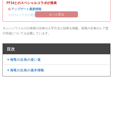
FF14とのスペシャルコラボが発表
・
アップデート最新情報
もっと見る
・
FF14コラボの最新情報
/
オメガ・プラネテス攻略
モンハンワイルズの海竜の尖角の入手方法と効果を掲載。海竜の尖角のレア度
や売値についても記載しています。
目次
▼海竜の尖角の使い道
▼海竜の尖角の基本情報