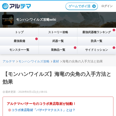
ログイン
ゲームでポイ活
モンハンワイルズ攻略wiki
トップ
ストーリー攻略
最強武器種ランキング
最強装備
武器一覧
防具一覧
モンスター一覧
装飾品一覧
サイドミッション
アルテマ
モンハンワイルズ攻略
素材
海竜の尖角の入手方法と効果
【モンハンワイルズ】海竜の尖角の入手方法と
効果
最終更新：2026年8月1日(土) 08:01
アルテマ×パチーモのコラボ来店取材が始動！
・
コラボ来店取材「パチ×テマクエスト」とは？