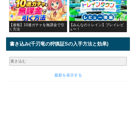
【速報】10連ガチャを無課金で引
【みんなのトレイン】プレイレビ
く方法
ュー！
書き込み
(千刃竜の狩猟証Sの入手方法と効果)
最新を表示する