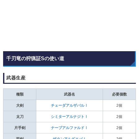
千刃竜の狩猟証Sの使い道
武器生産
種類
武器名
必要個数
大剣
チェーダアルザバルⅠ
2個
太刀
シミターアルナジトⅠ
2個
片手剣
ナーブアルファルドⅠ
2個
双剣
ザクンアルギエバⅠ
2個