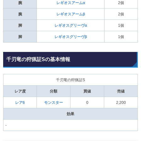
腕
レギオスアームα
2個
腕
レギオスアームβ
2個
脚
レギオスグリーヴα
1個
脚
レギオスグリーヴβ
1個
千刃竜の狩猟証Sの基本情報
千刃竜の狩猟証S
レア度
分類
買値
売値
レア6
モンスター
0
2,200
効果
-