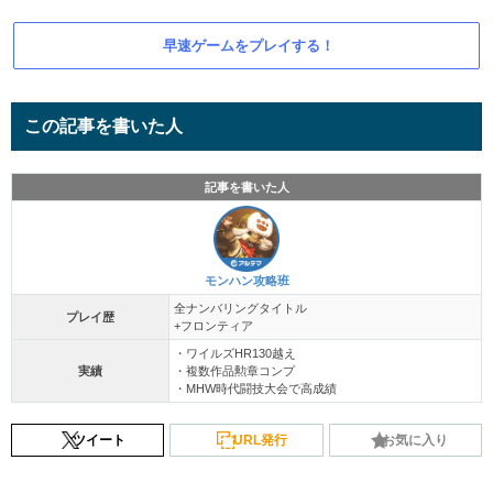
早速ゲームをプレイする！
この記事を書いた人
記事を書いた人
モンハン攻略班
全ナンバリングタイトル
プレイ歴
+フロンティア
・ワイルズHR130越え
実績
・複数作品勲章コンプ
・MHW時代闘技大会で高成績
ツイート
URL発行
お気に入り