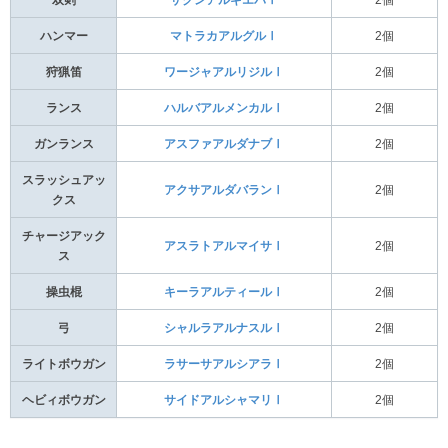
ハンマー
マトラカアルグルⅠ
2個
狩猟笛
ワージャアルリジルⅠ
2個
ランス
ハルバアルメンカルⅠ
2個
ガンランス
アスファアルダナブⅠ
2個
スラッシュアッ
アクサアルダバランⅠ
2個
クス
チャージアック
アスラトアルマイサⅠ
2個
ス
操虫棍
キーラアルティールⅠ
2個
弓
シャルラアルナスルⅠ
2個
ライトボウガン
ラサーサアルシアラⅠ
2個
ヘビィボウガン
サイドアルシャマリⅠ
2個