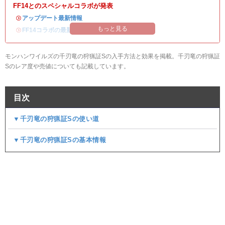
FF14とのスペシャルコラボが発表
・
アップデート最新情報
もっと見る
・
FF14コラボの最新情報
/
オメガ・プラネテス攻略
モンハンワイルズの千刃竜の狩猟証Sの入手方法と効果を掲載。千刃竜の狩猟証
Sのレア度や売値についても記載しています。
目次
▼千刃竜の狩猟証Sの使い道
▼千刃竜の狩猟証Sの基本情報