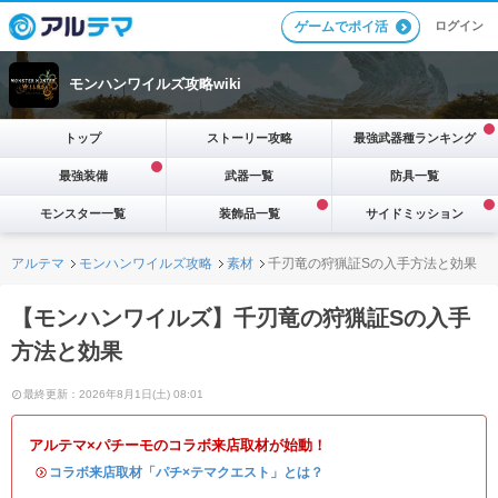
ログイン
ゲームでポイ活
モンハンワイルズ攻略wiki
トップ
ストーリー攻略
最強武器種ランキング
最強装備
武器一覧
防具一覧
モンスター一覧
装飾品一覧
サイドミッション
アルテマ
モンハンワイルズ攻略
素材
千刃竜の狩猟証Sの入手方法と効果
【モンハンワイルズ】千刃竜の狩猟証Sの入手
方法と効果
最終更新：2026年8月1日(土) 08:01
アルテマ×パチーモのコラボ来店取材が始動！
・
コラボ来店取材「パチ×テマクエスト」とは？