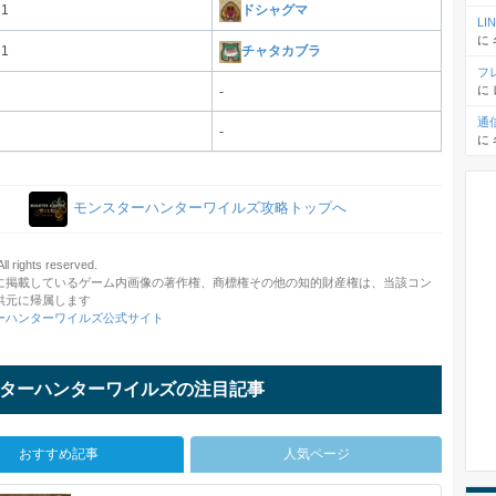
×1
ドシャグマ
L
に
×1
チャタカブラ
フ
に
-
通
-
に
モンスターハンターワイルズ攻略トップへ
 rights reserved.
に掲載しているゲーム内画像の著作権、商標権その他の知的財産権は、当該コン
供元に帰属します
ーハンターワイルズ公式サイト
ターハンターワイルズの注目記事
おすすめ記事
人気ページ