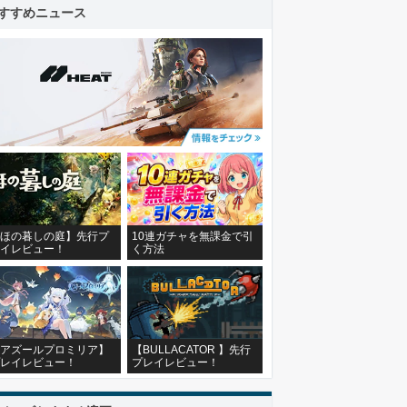
すすめニュース
ほの暮しの庭】先行プ
10連ガチャを無課金で引
イレビュー！
く方法
アズールプロミリア】
【BULLACATOR 】先行
レイレビュー！
プレイレビュー！