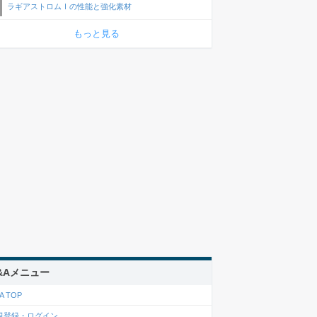
ラギアストロムⅠの性能と強化素材
もっと見る
&Aメニュー
A TOP
規登録・ログイン