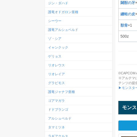
闢獣の牙
ジン・ダハド
護竜オドガロン亜種
纏蛙の皮
シーウー
獣骨
×1
護竜アルシュベルド
500z
ゾ・シア
イャンクック
ゲリョス
リオレウス
©CAPCOM All
リオレイア
※アルテマ
テンツの提
グラビモス
▶モンスタ
護竜ジャナフ亜種
ゴアマガラ
モンス
ドドブランゴ
アルシュベルド
タマミツネ
ラギアクルス