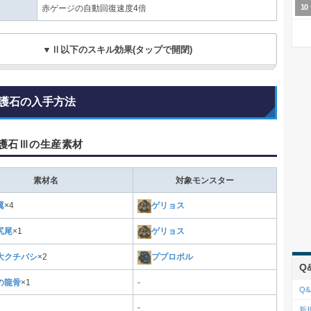
赤ゲージの自動回復速度4倍
▼Ⅱ以下のスキル効果(タップで開閉)
護石の入手方法
護石Ⅲの生産素材
素材名
対象モンスター
翼
×4
ゲリョス
尻尾
×1
ゲリョス
大クチバシ
×2
ププロポル
Q
の龍骨
×1
-
Q&
-
新