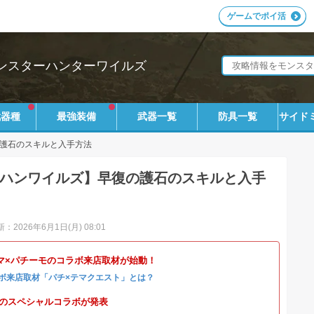
ゲームでポイ活
ンスターハンターワイルズ
武器種
最強装備
武器一覧
防具一覧
サイド
護石のスキルと入手方法
ハンワイルズ】早復の護石のスキルと入手
：2026年6月1日(月) 08:01
マ×パチーモのコラボ来店取材が始動！
ボ来店取材「パチ×テマクエスト」とは？
4とのスペシャルコラボが発表