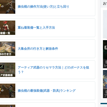
お
操虫棍の操作方法(使い方)と立ち回り
重ね着装備一覧と入手方法
大集会所の行き方と解放条件
【
レ
アーティア武器のリセマラ方法｜どのボーナスを狙
う？
操虫棍の最強装備(武器・防具)ランキング
【
プ