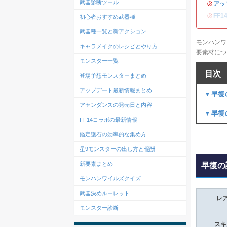
武器診断ツール
・
アッ
・
FF
初心者おすすめ武器種
武器種一覧と新アクション
モンハンワ
キャラメイクのレシピとやり方
要素材に
モンスター一覧
目次
登場予想モンスターまとめ
アップデート最新情報まとめ
▼早復
アセンダンスの発売日と内容
▼早復
FF14コラボの最新情報
鑑定護石の効率的な集め方
星9モンスターの出し方と報酬
新要素まとめ
早復の
モンハンワイルズクイズ
武器決めルーレット
レ
モンスター診断
スキ