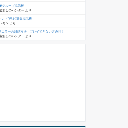
INEグループ掲示板
名無しのハンター
より
レンド(狩友)募集掲示板
レモン
より
信エラーの対処方法｜プレイできない方必見！
名無しのハンター
より