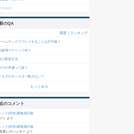
イページ
新のQA
最新
|
ランキング
チームデックでプレイすることは不可能？
口破壊マナーって何？
号の変更方法
ロウの声優って誰？
イルズのモンスター数少ない？
もっとみる
近のコメント
レンド(狩友)募集掲示板
ジン
より
レンド(狩友)募集掲示板
名無しのハンター
より