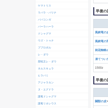
ケマトリス
早復の
ラバラ・バリナ
ババコンガ
バーラハーラ
風鋏竜の
ドシャグマ
ウズ・トゥナ
風鋏竜の
ププロポル
刺花蜘蛛
レ・ダウ
凍てつい
歴戦王レ・ダウ
1500z
ネルスキュラ
ヒラバミ
早復の
アジャラカン
ヌ・エグドラ
護竜ドシャグマ
闢獣の皮
護竜リオレウス