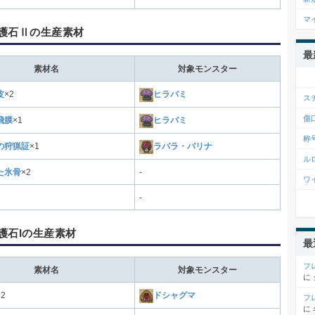
マ
護石Ⅱの生産素材
最
素材名
対象モンスター
皮
×2
ヒラバミ
ス
傷
飛膜
×1
ヒラバミ
称
の狩猟証
×1
ラバラ・バリナ
ル
た氷骨
×2
-
ワ
-
護石Iの生産素材
最
フ
素材名
対象モンスター
に
×2
ドシャグマ
フ
に