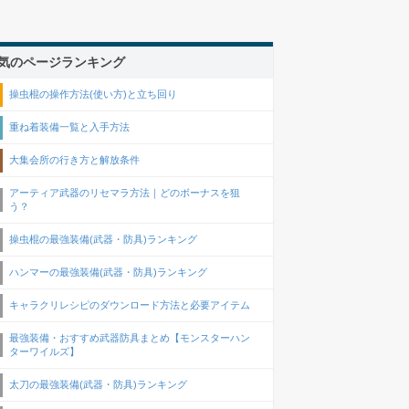
気のページランキング
操虫棍の操作方法(使い方)と立ち回り
重ね着装備一覧と入手方法
大集会所の行き方と解放条件
アーティア武器のリセマラ方法｜どのボーナスを狙
う？
操虫棍の最強装備(武器・防具)ランキング
ハンマーの最強装備(武器・防具)ランキング
キャラクリレシピのダウンロード方法と必要アイテム
最強装備・おすすめ武器防具まとめ【モンスターハン
ターワイルズ】
太刀の最強装備(武器・防具)ランキング