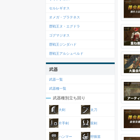
セルレギオス
オメガ・プラテネス
歴戦王ヌ・エグドラ
ゴグマジオス
歴戦王ジンダハド
歴戦王アルシュベルド
武器
武器一覧
武器種一覧
武器種別立ち回り
大剣
太刀
片手剣
双剣
ハンマー
狩猟笛