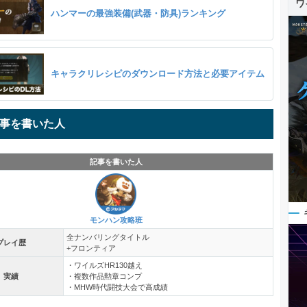
ワ
ハンマーの最強装備(武器・防具)ランキング
キャラクリレシピのダウンロード方法と必要アイテム
事を書いた人
記事を書いた人
モンハン攻略班
全ナンバリングタイトル
プレイ歴
+フロンティア
・ワイルズHR130越え
実績
・複数作品勲章コンプ
・MHW時代闘技大会で高成績