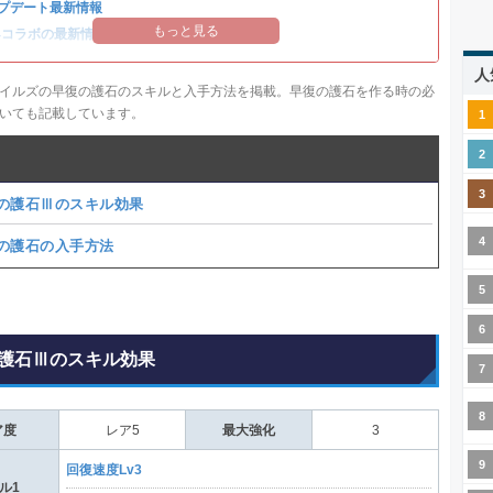
プデート最新情報
もっと見る
14コラボの最新情報
/
オメガ・プラネテス攻略
人
イルズの早復の護石のスキルと入手方法を掲載。早復の護石を作る時の必
ついても記載しています。
の護石Ⅲのスキル効果
の護石の入手方法
護石Ⅲのスキル効果
ア度
レア5
最大強化
3
回復速度Lv3
ル1