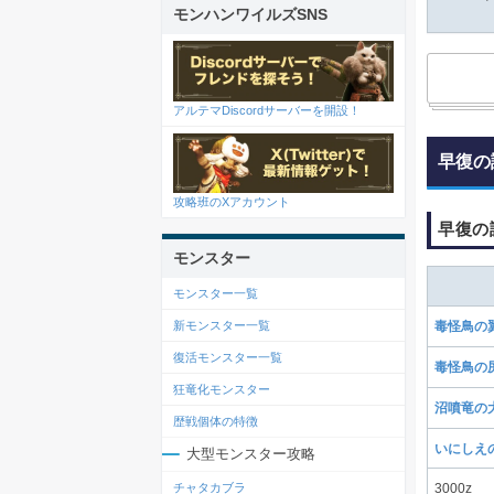
モンハンワイルズSNS
アルテマDiscordサーバーを開設！
早復の
攻略班のXアカウント
早復の
モンスター
モンスター一覧
新モンスター一覧
毒怪鳥の
復活モンスター一覧
毒怪鳥の
狂竜化モンスター
沼噴竜の
歴戦個体の特徴
いにしえ
大型モンスター攻略
チャタカブラ
3000z