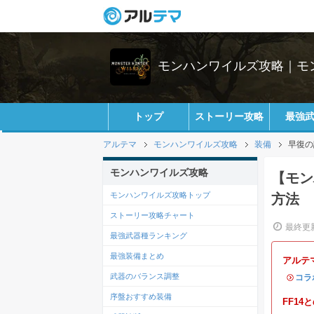
モンハンワイルズ攻略｜モ
トップ
ストーリー攻略
最強
アルテマ
モンハンワイルズ攻略
装備
早復の
モンハンワイルズ攻略
【モン
モンハンワイルズ攻略トップ
方法
ストーリー攻略チャート
最終更新
最強武器種ランキング
最強装備まとめ
アルテ
武器のバランス調整
・
コラ
序盤おすすめ装備
FF1