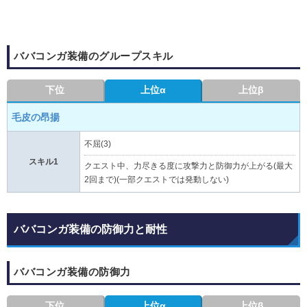
ババコンガ装備のグループスキル
下位
上位α
上位β
毛皮の昂揚
不屈(3)
スキル1
クエスト中、力尽きる度に攻撃力と防御力が上がる(最大
2回まで)(一部クエストでは発動しない)
ババコンガ装備の防御力と耐性
ババコンガ装備の防御力
下位
上位α
上位β