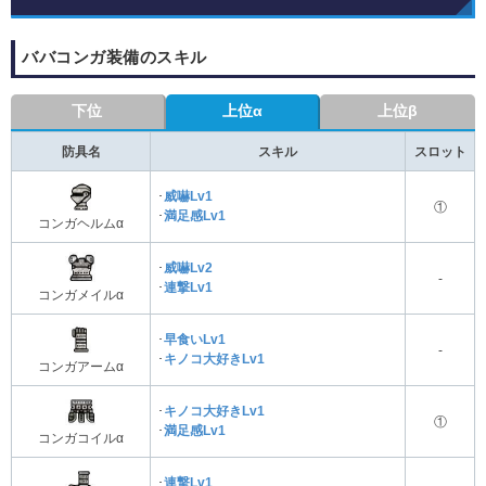
ババコンガ装備のスキル
下位
上位α
上位β
防具名
スキル
スロット
･
威嚇Lv1
①
･
満足感Lv1
コンガヘルムα
･
威嚇Lv2
-
･
連撃Lv1
コンガメイルα
･
早食いLv1
-
･
キノコ大好きLv1
コンガアームα
･
キノコ大好きLv1
①
･
満足感Lv1
コンガコイルα
･
連撃Lv1