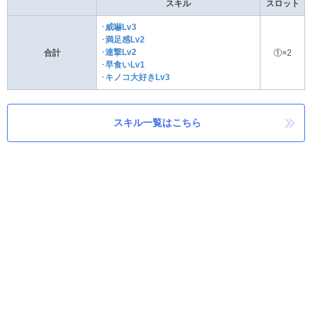
スキル
スロット
･
威嚇Lv3
･
満足感Lv2
･
連撃Lv2
合計
①×2
･
早食いLv1
･
キノコ大好きLv3
スキル一覧はこちら