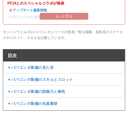
FF14とのスペシャルコラボが発表
・
アップデート最新情報
もっと見る
・
FF14コラボの最新情報
/
オメガ・プラネテス攻略
モンハンワイルズのババコンガシリーズの防具一覧を掲載。各防具のステータ
スやスロット、スキルを記載しています。
目次
▼ババコンガ装備の見た目
▼ババコンガ装備のスキルとスロット
▼ババコンガ装備の防御力と耐性
▼ババコンガ装備の生産素材