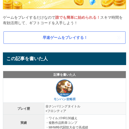
ゲームをプレイするだけなので
誰でも簡単に始められる！
スキマ時間を
有効活用して、ギフトコードを入手しよう！
早速ゲームをプレイする！
この記事を書いた人
記事を書いた人
モンハン攻略班
全ナンバリングタイトル
プレイ歴
+フロンティア
・ワイルズHR130越え
実績
・複数作品勲章コンプ
・MHW時代闘技大会で高成績