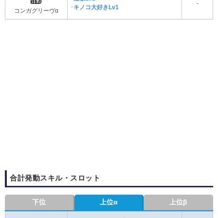
-
･
キノコ大好きLv1
コンガグリーヴα
合計発動スキル・スロット
下位
上位α
上位β