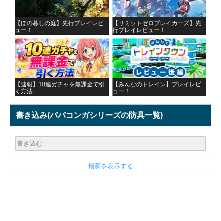
【ほの暮しの庭】先行プレイレビ
【リミットゼロブレイカーズ】先
ュー！
行プレイレビュー！
【速報】10連ガチャを無課金で引
【みんなのトレイン】プレイレビ
く方法
ュー！
書き込み
(ババコンガシリーズの防具一覧)
最新を表示する