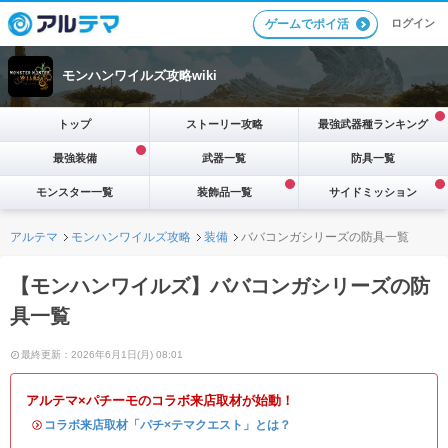
ログイン
ゲームでポイ活
モンハンワイルズ攻略wiki
トップ
ストーリー攻略
最強武器種ランキング
最強装備
武器一覧
防具一覧
モンスター一覧
装飾品一覧
サイドミッション
アルテマ
モンハンワイルズ攻略
装備
ババコンガシリーズの防具一覧
【モンハンワイルズ】ババコンガシリーズの防
具一覧
最終更新：2026年6月1日(月) 08:01
アルテマ×パチーモのコラボ来店取材が始動！
・
コラボ来店取材「パチ×テマクエスト」とは？