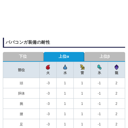
ババコンガ装備の耐性
下位
上位α
上位β
部位
火
水
雷
氷
龍
頭
-3
1
1
-1
2
胴体
-3
1
1
-1
2
腕
-3
1
1
-1
2
腰
-3
1
1
-1
2
足
-3
1
1
-1
2