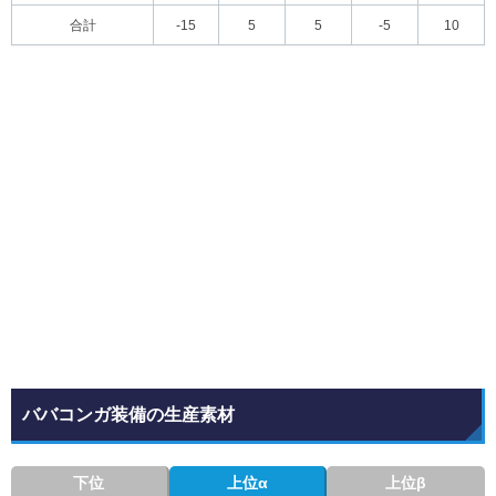
合計
-15
5
5
-5
10
ババコンガ装備の生産素材
下位
上位α
上位β