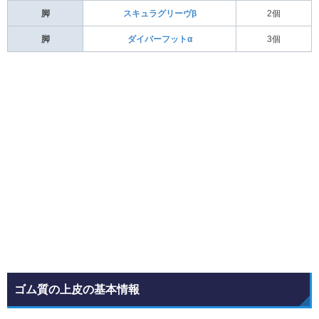
脚
スキュラグリーヴβ
2個
脚
ダイバーフットα
3個
ゴム質の上皮の基本情報