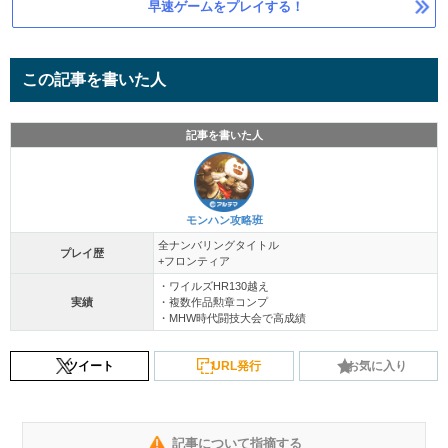
早速ゲームをプレイする！
この記事を書いた人
記事を書いた人
モンハン攻略班
全ナンバリングタイトル
プレイ歴
+フロンティア
・ワイルズHR130越え
実績
・複数作品勲章コンプ
・MHW時代闘技大会で高成績
ツイート
URL発行
お気に入り
記事について指摘する