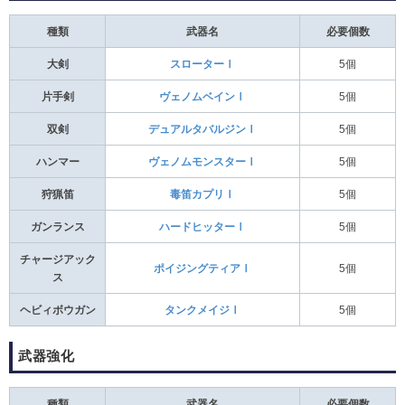
種類
武器名
必要個数
大剣
スローターⅠ
5個
片手剣
ヴェノムベインⅠ
5個
双剣
デュアルタバルジンⅠ
5個
ハンマー
ヴェノムモンスターⅠ
5個
狩猟笛
毒笛カプリⅠ
5個
ガンランス
ハードヒッターⅠ
5個
チャージアック
ポイジングティアⅠ
5個
ス
ヘビィボウガン
タンクメイジⅠ
5個
武器強化
種類
武器名
必要個数