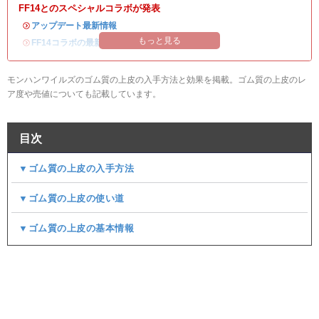
FF14とのスペシャルコラボが発表
・
アップデート最新情報
もっと見る
・
FF14コラボの最新情報
/
オメガ・プラネテス攻略
モンハンワイルズのゴム質の上皮の入手方法と効果を掲載。ゴム質の上皮のレ
ア度や売値についても記載しています。
目次
▼ゴム質の上皮の入手方法
▼ゴム質の上皮の使い道
▼ゴム質の上皮の基本情報