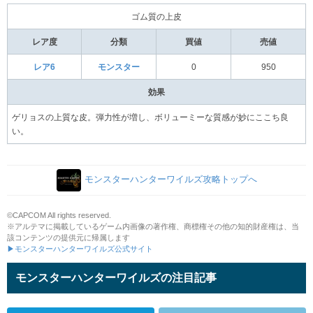
ゴム質の上皮
レア度
分類
買値
売値
レア6
モンスター
0
950
効果
ゲリョスの上質な皮。弾力性が増し、ボリューミーな質感が妙にここち良
い。
モンスターハンターワイルズ攻略トップへ
©CAPCOM All rights reserved.
※アルテマに掲載しているゲーム内画像の著作権、商標権その他の知的財産権は、当
該コンテンツの提供元に帰属します
▶モンスターハンターワイルズ公式サイト
モンスターハンターワイルズの注目記事