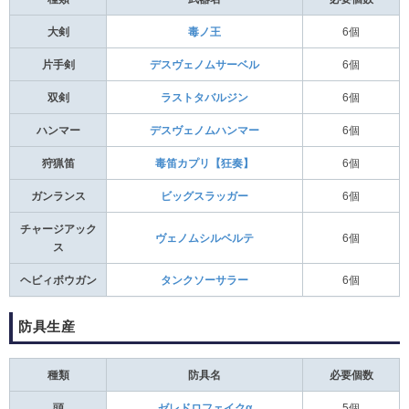
大剣
毒ノ王
6個
片手剣
デスヴェノムサーベル
6個
双剣
ラストタバルジン
6個
ハンマー
デスヴェノムハンマー
6個
狩猟笛
毒笛カプリ【狂奏】
6個
ガンランス
ビッグスラッガー
6個
チャージアック
ヴェノムシルベルテ
6個
ス
ヘビィボウガン
タンクソーサラー
6個
防具生産
種類
防具名
必要個数
頭
ゼレドロフェイクα
5個