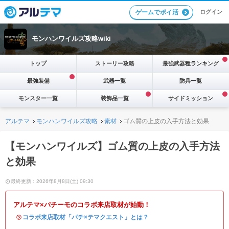
ログイン
ゲームでポイ活
モンハンワイルズ攻略wiki
トップ
ストーリー攻略
最強武器種ランキング
最強装備
武器一覧
防具一覧
モンスター一覧
装飾品一覧
サイドミッション
アルテマ
モンハンワイルズ攻略
素材
ゴム質の上皮の入手方法と効果
【モンハンワイルズ】ゴム質の上皮の入手方法
と効果
最終更新：2026年8月8日(土) 09:30
アルテマ×パチーモのコラボ来店取材が始動！
・
コラボ来店取材「パチ×テマクエスト」とは？