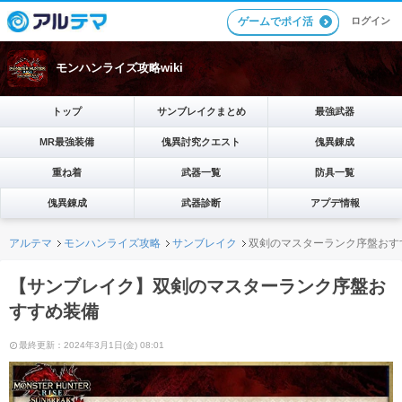
ゲームでポイ活
ログイン
モンハンライズ攻略wiki
トップ
サンブレイクまとめ
最強武器
MR最強装備
傀異討究クエスト
傀異錬成
重ね着
武器一覧
防具一覧
傀異錬成
武器診断
アプデ情報
アルテマ
モンハンライズ攻略
サンブレイク
双剣のマスターランク序盤おす
【サンブレイク】双剣のマスターランク序盤お
すすめ装備
最終更新：2024年3月1日(金) 08:01