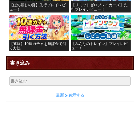
【ほの暮しの庭】先行プレイレビ
【リミットゼロブレイカーズ】先
ュー！
行プレイレビュー！
【速報】10連ガチャを無課金で引
【みんなのトレイン】プレイレビ
く方法
ュー！
書き込み
最新を表示する