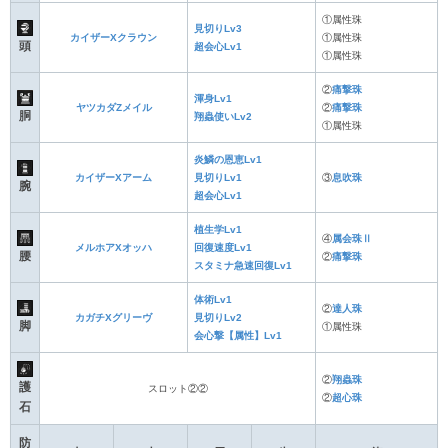
①属性珠
見切りLv3
カイザーXクラウン
①属性珠
頭
超会心Lv1
①属性珠
②
痛撃珠
渾身Lv1
ヤツカダZメイル
②
痛撃珠
胴
翔蟲使いLv2
①属性珠
炎鱗の恩恵Lv1
カイザーXアーム
見切りLv1
③
息吹珠
腕
超会心Lv1
植生学Lv1
④
属会珠Ⅱ
メルホアXオッハ
回復速度Lv1
腰
②
痛撃珠
スタミナ急速回復Lv1
体術Lv1
②
達人珠
カガチXグリーヴ
見切りLv2
脚
①属性珠
会心撃【属性】Lv1
②
翔蟲珠
護
スロット②②
②
超心珠
石
防