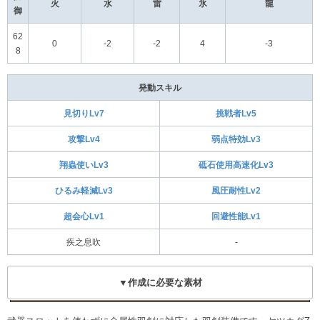
火
水
雷
氷
龍
御
62
0
-2
-2
4
-3
8
発動スキル
見切りLv7
挑戦者Lv5
攻撃Lv4
弱点特効Lv3
翔蟲使いLv3
砥石使用高速化Lv3
ひるみ軽減Lv3
風圧耐性Lv2
超会心Lv1
回避性能Lv1
疾之息吹
-
▼作成に必要な素材