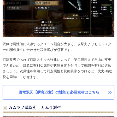
双剣は属性値に依存するダメージ割合が大きく、攻撃力よりもモンスタ
ーの弱点属性に合わせた武器選びが必要です。
百龍双刃であれば百龍スキルの強化によって、第二属性まで自由に変更
できるため、対象に有利な属性や状態異常を付与して戦闘を有利に進め
ましょう。双属性を利用して弱点属性と状態異常をつけると、火力/補助
役を同時にこなせます。
百竜双刃【瞬息万変】の性能と必要素材はこちら
カムラノ武双刃｜カムラ派生