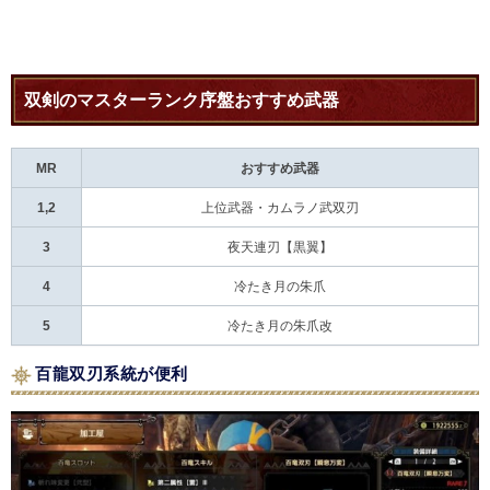
双剣のマスターランク序盤おすすめ武器
MR
おすすめ武器
1,2
上位武器・カムラノ武双刃
3
夜天連刃【黒翼】
4
冷たき月の朱爪
5
冷たき月の朱爪改
百龍双刃系統が便利