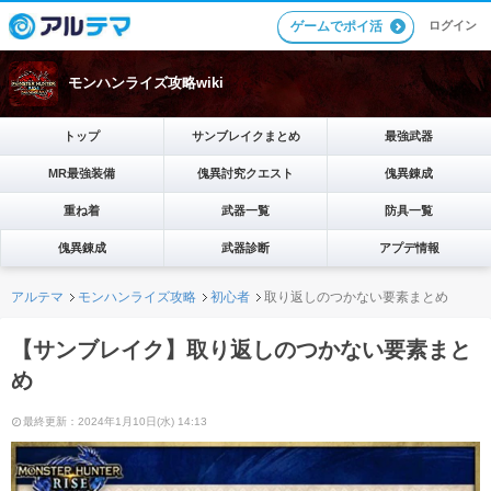
ゲームでポイ活
ログイン
モンハンライズ攻略wiki
トップ
サンブレイクまとめ
最強武器
MR最強装備
傀異討究クエスト
傀異錬成
重ね着
武器一覧
防具一覧
傀異錬成
武器診断
アプデ情報
アルテマ
モンハンライズ攻略
初心者
取り返しのつかない要素まとめ
【サンブレイク】取り返しのつかない要素まと
め
最終更新：2024年1月10日(水) 14:13