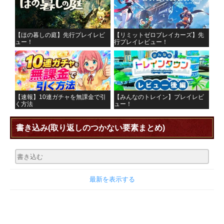
【ほの暮しの庭】先行プレイレビ
【リミットゼロブレイカーズ】先
ュー！
行プレイレビュー！
【速報】10連ガチャを無課金で引
【みんなのトレイン】プレイレビ
く方法
ュー！
書き込み
(取り返しのつかない要素まとめ)
最新を表示する