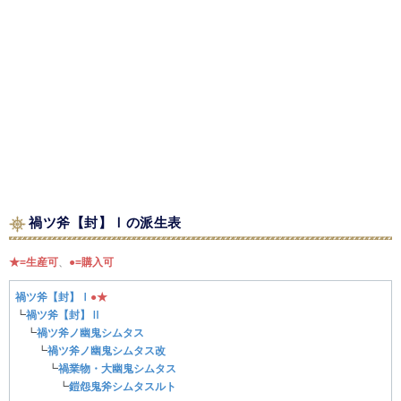
禍ツ斧【封】Ⅰの派生表
★=生産可
、
●=購入可
禍ツ斧【封】Ⅰ
●
★
┗
禍ツ斧【封】Ⅱ
┗
禍ツ斧ノ幽鬼シムタス
┗
禍ツ斧ノ幽鬼シムタス改
┗
禍業物・大幽鬼シムタス
┗
鎧怨鬼斧シムタスルト