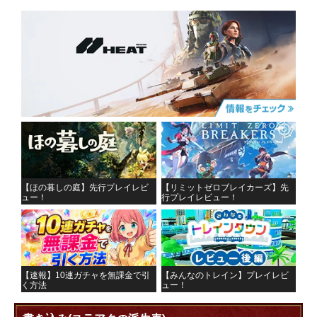
【ほの暮しの庭】先行プレイレビ
【リミットゼロブレイカーズ】先
ュー！
行プレイレビュー！
【速報】10連ガチャを無課金で引
【みんなのトレイン】プレイレビ
く方法
ュー！