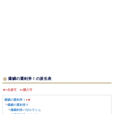
爆鱗の重剣斧Ⅰの派生表
★=生産可
、
●=購入可
爆鱗の重剣斧Ⅰ
●
★
┗
爆鱗の重剣斧Ⅱ
┗
爆鱗剣斧バゼルラシュ