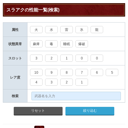
スラアクの性能一覧(検索)
属性
火
水
雷
氷
龍
状態異常
麻痺
毒
睡眠
爆破
スロット
3
2
1
0
0
10
9
8
7
6
5
レア度
4
3
2
1
検索
リセット