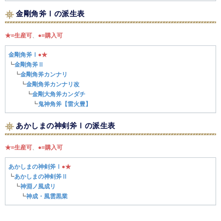
金剛角斧Ⅰの派生表
★=生産可
、
●=購入可
金剛角斧Ⅰ
●
★
┗
金剛角斧Ⅱ
┗
金剛角斧カンナリ
┗
金剛角斧カンナリ改
┗
金剛大角斧カンダチ
┗
鬼神角斧【雷火豊】
あかしまの神剣斧Ⅰの派生表
★=生産可
、
●=購入可
あかしまの神剣斧Ⅰ
●
★
┗
あかしまの神剣斧Ⅱ
┗
神淵ノ風成リ
┗
神成・風雲黒業