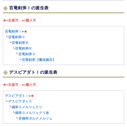
百竜剣斧Ⅰの派生表
★=生産可
、
●=購入可
百竜剣斧Ⅰ
●
★
┗
百竜剣斧Ⅱ
┗
百竜剣斧Ⅲ
┗
百竜剣斧Ⅳ
┗
百竜剣斧Ⅴ
┗
百竜剣斧【量体裁衣】
デスピアダトⅠの派生表
★=生産可
、
●=購入可
デスピアダトⅠ
●
★
┗
デスピアダトⅡ
┗
禍斧スメルツェクリ
┗
禍斧スメルツェクリ改
┗
災禍斧ダルクメルツェ