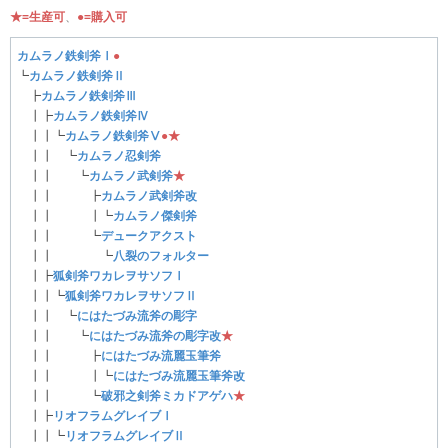
★=生産可
、
●=購入可
カムラノ鉄剣斧Ⅰ
●
┗
カムラノ鉄剣斧Ⅱ
┣
カムラノ鉄剣斧Ⅲ
┃┣
カムラノ鉄剣斧Ⅳ
┃┃┗
カムラノ鉄剣斧Ⅴ
●
★
┃┃ ┗
カムラノ忍剣斧
┃┃ ┗
カムラノ武剣斧
★
┃┃ ┣
カムラノ武剣斧改
┃┃ ┃┗
カムラノ傑剣斧
┃┃ ┗
デュークアクスト
┃┃ ┗
八裂のフォルター
┃┣
狐剣斧ワカレヲサソフⅠ
┃┃┗
狐剣斧ワカレヲサソフⅡ
┃┃ ┗
にはたづみ流斧の彫字
┃┃ ┗
にはたづみ流斧の彫字改
★
┃┃ ┣
にはたづみ流麗玉筆斧
┃┃ ┃┗
にはたづみ流麗玉筆斧改
┃┃ ┗
破邪之剣斧ミカドアゲハ
★
┃┣
リオフラムグレイブⅠ
┃┃┗
リオフラムグレイブⅡ