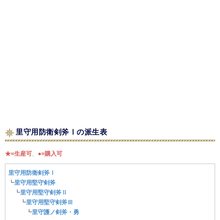
里守用防衛剣斧Ⅰの派生表
★=生産可
、
●=購入可
里守用防衛剣斧Ⅰ
┗
里守用堅守剣斧
┗
里守用堅守剣斧Ⅱ
┗
里守用堅守剣斧Ⅲ
┗
里守護ノ剣斧・勇