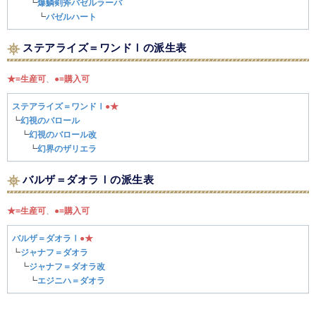
┗
爆鱗剣斧バゼルラーバ
┗
バゼルハート
ステアライズ＝ワンドⅠの派生表
★=生産可
、
●=購入可
ステアライズ＝ワンドⅠ
●
★
┗
幻視のバロール
┗
幻視のバロール改
┗
幻界のザリエラ
バルザ＝ダオラⅠの派生表
★=生産可
、
●=購入可
バルザ＝ダオラⅠ
●
★
┗
ジャナフ＝ダオラ
┗
ジャナフ＝ダオラ改
┗
エジニハ＝ダオラ