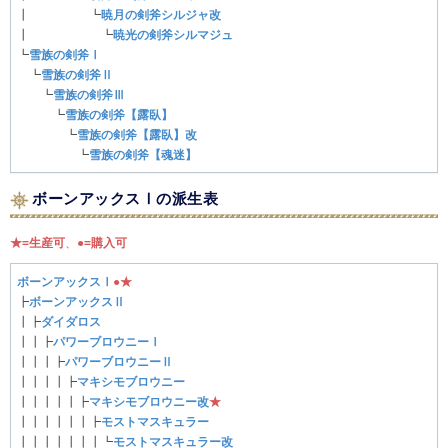
┃ ┗
暁月の剣斧シルジャ改
┃ ┗
暁光の剣斧シルマジュ
┗
雪族の剣斧Ⅰ
┗
雪族の剣斧Ⅱ
┗
雪族の剣斧Ⅲ
┗
雪族の剣斧【露臥】
┗
雪族の剣斧【露臥】改
┗
雪族の剣斧【魂迷】
ボーンアックスⅠの派生表
★=生産可
、
●=購入可
ボーンアックスⅠ
●
★
┣
ボーンアックスⅡ
┃┣
ダイダロス
┃┃┣
パワーブロウニーⅠ
┃┃┃┣
パワーブロウニーⅡ
┃┃┃┃┣
マキシモブロウニー
┃┃┃┃┃┣
マキシモブロウニー改
★
┃┃┃┃┃┃┣
モストマスキュラー
┃┃┃┃┃┃┃┗
モストマスキュラー改