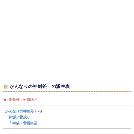
かんなりの神剣斧Ⅰの派生表
★=生産可
、
●=購入可
かんなりの神剣斧Ⅰ
●
★
┗
神源ノ雷成リ
┗
神成・雷禍白業