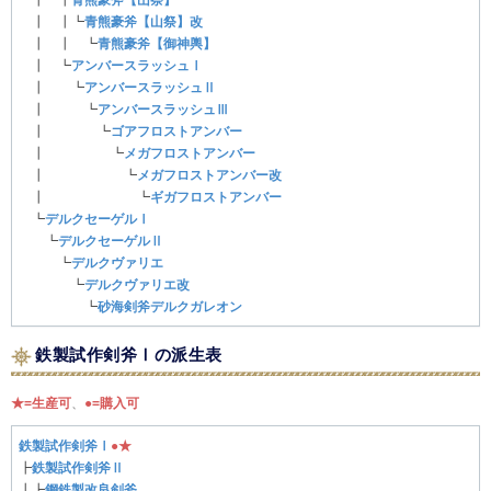
┃ ┃┗
青熊豪斧【山祭】改
┃ ┃ ┗
青熊豪斧【御神輿】
┃ ┗
アンバースラッシュⅠ
┃ ┗
アンバースラッシュⅡ
┃ ┗
アンバースラッシュⅢ
┃ ┗
ゴアフロストアンバー
┃ ┗
メガフロストアンバー
┃ ┗
メガフロストアンバー改
┃ ┗
ギガフロストアンバー
┗
デルクセーゲルⅠ
┗
デルクセーゲルⅡ
┗
デルクヴァリエ
┗
デルクヴァリエ改
┗
砂海剣斧デルクガレオン
鉄製試作剣斧Ⅰの派生表
★=生産可
、
●=購入可
鉄製試作剣斧Ⅰ
●
★
┣
鉄製試作剣斧Ⅱ
┃┣
鋼鉄製改良剣斧