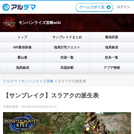
ゲームでポイ活
ログイン
モンハンライズ攻略wiki
トップ
サンブレイクまとめ
最強武器
MR最強装備
傀異討究クエスト
傀異錬成
重ね着
武器一覧
防具一覧
傀異錬成
武器診断
アプデ情報
アルテマ
モンハンライズ攻略
スラアクの派生表
【サンブレイク】スラアクの派生表
最終更新：2024年1月10日(水) 14:13