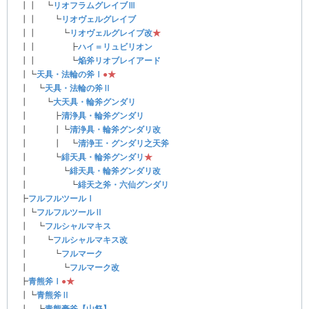
┃┃ ┗
リオフラムグレイブⅢ
┃┃ ┗
リオヴェルグレイブ
┃┃ ┗
リオヴェルグレイブ改
★
┃┃ ┣
ハイ＝リュビリオン
┃┃ ┗
焔斧リオブレイアード
┃┗
天具・法輪の斧Ⅰ
●
★
┃ ┗
天具・法輪の斧Ⅱ
┃ ┗
大天具・輪斧グンダリ
┃ ┣
清浄具・輪斧グンダリ
┃ ┃┗
清浄具・輪斧グンダリ改
┃ ┃ ┗
清浄王・グンダリ之天斧
┃ ┗
緋天具・輪斧グンダリ
★
┃ ┗
緋天具・輪斧グンダリ改
┃ ┗
緋天之斧・六仙グンダリ
┣
フルフルツールⅠ
┃┗
フルフルツールⅡ
┃ ┗
フルシャルマキス
┃ ┗
フルシャルマキス改
┃ ┗
フルマーク
┃ ┗
フルマーク改
┣
青熊斧Ⅰ
●
★
┃┗
青熊斧Ⅱ
┃ ┣
青熊豪斧【山祭】