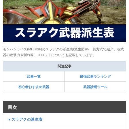
モンハンライズ(MHRise)のスラアクの派生表(派生図)を一覧方式で紹介。各武
器の攻撃力や斬れ味、スロットについても記載しています。
関連記事
武器一覧
最強武器ランキング
初心者おすすめ武器
武器診断ツール
目次
▼スラアクの派生表