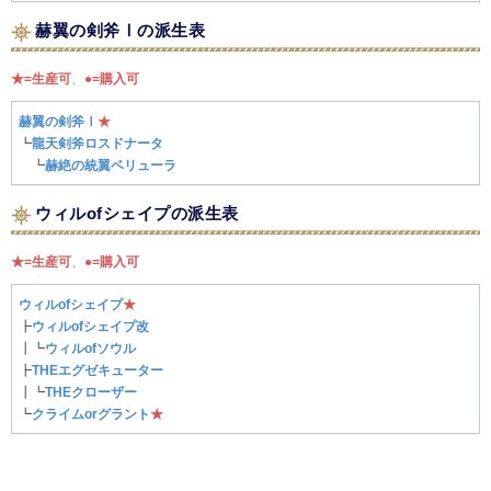
赫翼の剣斧Ⅰの派生表
★=生産可
、
●=購入可
赫翼の剣斧Ⅰ
★
┗
龍天剣斧ロスドナータ
┗
赫絶の統翼ベリューラ
ウィルofシェイプの派生表
★=生産可
、
●=購入可
ウィルofシェイプ
★
┣
ウィルofシェイプ改
┃┗
ウィルofソウル
┣
THEエグゼキューター
┃┗
THEクローザー
┗
クライムorグラント
★