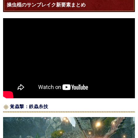
操虫棍のサンブレイク新要素まとめ
覚蟲撃：鉄蟲糸技