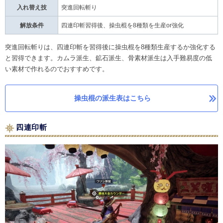
入れ替え技
突進回転斬り
解放条件
四連印斬習得後、操虫棍を8種類を生産or強化
突進回転斬りは、四連印斬を習得後に操虫棍を8種類生産するか強化する
と習得できます。カムラ派生、鉱石派生、骨素材派生は入手難易度の低
い素材で作れるのでおすすめです。
操虫棍の派生表はこちら
四連印斬