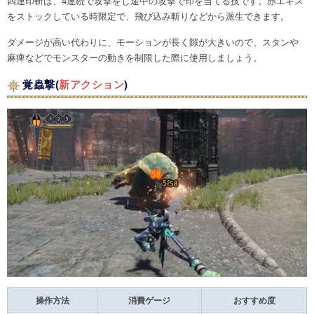
四連印斬は、4連続で攻撃をし途中の攻撃で印を当てる技です。赤エキス
をストックしている時限定で、飛び込み斬りなどから派生できます。
ダメージが高い代わりに、モーションが長く隙が大きいので、スタンや
麻痺などでモンスターの動きを制限した際に使用しましょう。
覚蟲撃(
新アクション
)
操作方法
消費ゲージ
おすすめ度