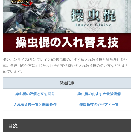
モンハンライズ(サンブレイク)の操虫棍のおすすめ入れ替え技と解放条件を記
載。各運用の仕方に応じた入れ替え技構成や各入れ替え技の使い方などをまと
めています。
関連記事
操虫棍の評価と立ち回り
操虫棍のおすすめ最強装備
入れ替え技一覧と解放条件
鉄蟲糸技のやり方と一覧
目次