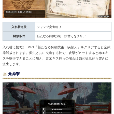
入れ替え技
ジャンプ突進斬り
解放条件
新たなる狩猟技術、疾替えをクリア
入れ替え技3は、MR1「新たなる狩猟技術、疾替え」をクリアすると全武
器解放されます。猟虫と共に突進する技で、攻撃がヒットすると赤エキ
スを取得できることに加え、赤エキス持ちの場合は強化操虫穿ち突きに
派生します。
覚蟲撃