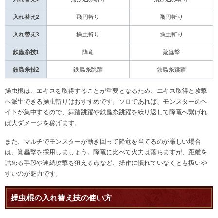
入れ替え2
飛円斬り
飛円斬り
入れ替え3
操虫斬り
操虫斬り
鉄蟲糸技1
降竜
覚蟲撃
鉄蟲糸技2
鉄蟲糸跳躍
鉄蟲糸跳躍
操虫棍は、エキスを取得することが重要となるため、エキス取得と攻撃
へ派生できる操虫斬りはおすすめです。ソロであれば、モンスターのヘ
イトが集中するので、舞踏跳躍や鉄蟲糸跳躍を繰り返して降竜へ繋げれ
ば大ダメージを稼げます。
また、マルチでモンスターが動き回って降竜を当てるのが厳しい場合
は、覚蟲撃を採用しましょう。降竜に比べて火力は落ちますが、距離を
詰める手段や連続攻撃を狙える点など、操作に慣れていなくとも扱いや
すいのが魅力です。
操虫棍の入れ替え技の使い方