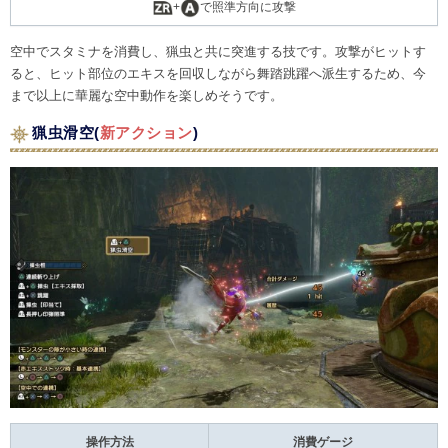
+
で照準方向に攻撃
空中でスタミナを消費し、猟虫と共に突進する技です。攻撃がヒットす
ると、ヒット部位のエキスを回収しながら舞踏跳躍へ派生するため、今
まで以上に華麗な空中動作を楽しめそうです。
猟虫滑空(
新アクション
)
操作方法
消費ゲージ