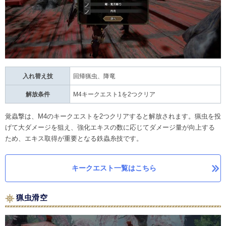
入れ替え技
回帰猟虫、降竜
解放条件
M4キークエスト1を2つクリア
覚蟲撃は、M4のキークエストを2つクリアすると解放されます。猟虫を投
げて大ダメージを狙え、強化エキスの数に応じてダメージ量が向上する
ため、エキス取得が重要となる鉄蟲糸技です。
キークエスト一覧はこちら
猟虫滑空