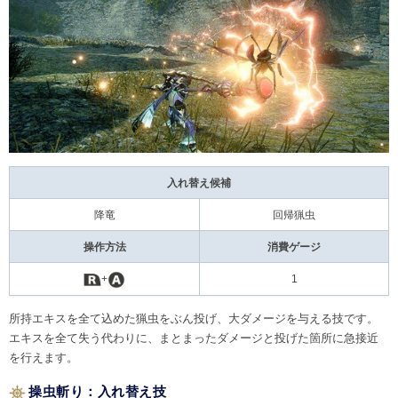
入れ替え候補
降竜
回帰猟虫
操作方法
消費ゲージ
+
1
所持エキスを全て込めた猟虫をぶん投げ、大ダメージを与える技です。
エキスを全て失う代わりに、まとまったダメージと投げた箇所に急接近
を行えます。
操虫斬り：入れ替え技