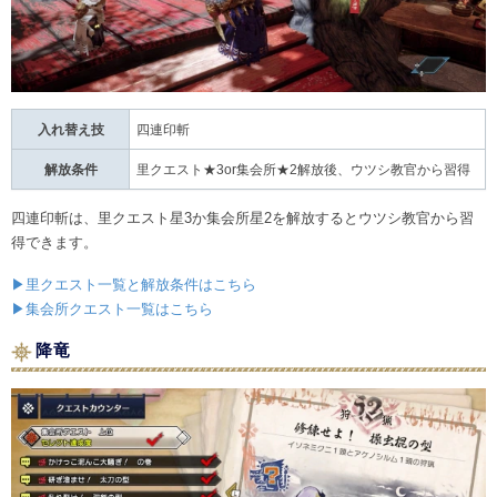
入れ替え技
四連印斬
解放条件
里クエスト★3or集会所★2解放後、ウツシ教官から習得
四連印斬は、里クエスト星3か集会所星2を解放するとウツシ教官から習
得できます。
▶里クエスト一覧と解放条件はこちら
▶集会所クエスト一覧はこちら
降竜