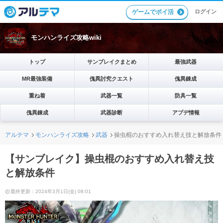
ゲームでポイ活
ログイン
モンハンライズ攻略wiki
トップ
サンブレイクまとめ
最強武器
MR最強装備
傀異討究クエスト
傀異錬成
重ね着
武器一覧
防具一覧
傀異錬成
武器診断
アプデ情報
アルテマ
モンハンライズ攻略
武器
操虫棍のおすすめ入れ替え技と解放条件
【サンブレイク】操虫棍のおすすめ入れ替え技
と解放条件
最終更新：2024年3月1日(金) 08:01