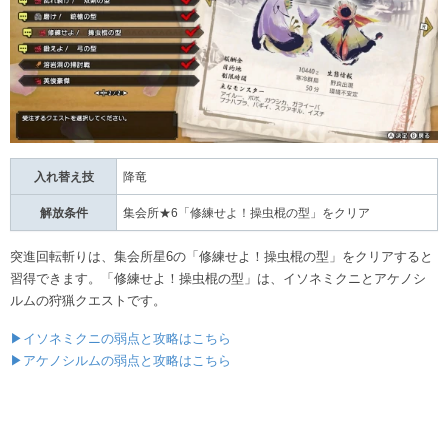
入れ替え技
降竜
解放条件
集会所★6「修練せよ！操虫棍の型」をクリア
突進回転斬りは、集会所星6の「修練せよ！操虫棍の型」をクリアすると
習得できます。「修練せよ！操虫棍の型」は、イソネミクニとアケノシ
ルムの狩猟クエストです。
▶イソネミクニの弱点と攻略はこちら
▶アケノシルムの弱点と攻略はこちら