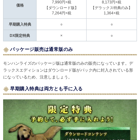
7,990円+税
8,173円+税
価格
【ダウンロード版】
【デラックス特典のみ】
7,264円+税
1,364+税
早期購入特典
○
○
DX限定特典
×
○
パッケージ販売は通常版のみ
モンハンライズのパッケージ版は通常版のみの販売になっています。デ
ラックスエディションはダウンロード版がパック内に封入されている形
になっているため、注意しましょう。
早期購入特典は両方とも手に入る