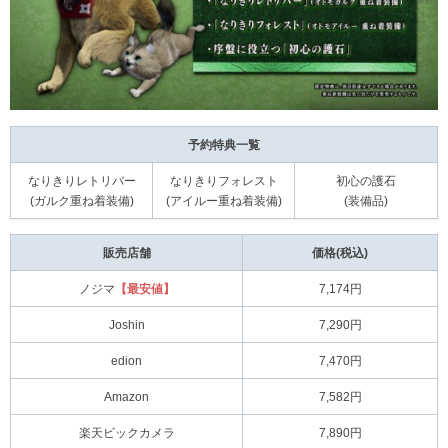
予約特典一覧
なりきりレトリバー
なりきりフォレスト
初心の護石
(ガルク重ね着装備)
(アイルー重ね着装備)
(装備品)
販売店舗
価格(税込)
ノジマ
【最安値】
7,174円
Joshin
7,290円
edion
7,470円
Amazon
7,582円
楽天ビックカメラ
7,890円