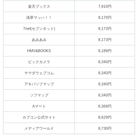
楽天ブックス
7,910円
浅草マッハ！！
8,170円
7net(セブンネット)
8,173円
あみあみ
8,173円
HMV&BOOKS
8,189円
ビックカメラ
8,340円
ヤマダウェブコム
8,340円
アキバソフマップ
8,340円
ソフマップ
8,340円
Aマート
8,369円
カプコン公式サイト
8,629円
メディアワールド
8,730円