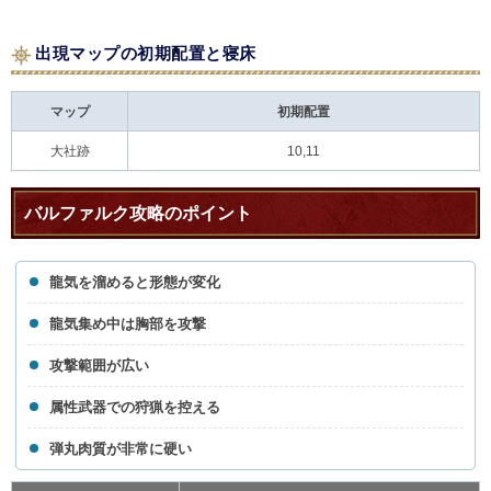
出現マップの初期配置と寝床
マップ
初期配置
大社跡
10,11
バルファルク攻略のポイント
龍気を溜めると形態が変化
龍気集め中は胸部を攻撃
攻撃範囲が広い
属性武器での狩猟を控える
弾丸肉質が非常に硬い