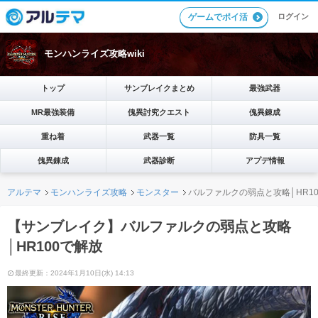
ゲームでポイ活
ログイン
モンハンライズ攻略wiki
トップ
サンブレイクまとめ
最強武器
MR最強装備
傀異討究クエスト
傀異錬成
重ね着
武器一覧
防具一覧
傀異錬成
武器診断
アプデ情報
アルテマ
モンハンライズ攻略
モンスター
バルファルクの弱点と攻略│HR1
【サンブレイク】バルファルクの弱点と攻略
│HR100で解放
最終更新：2024年1月10日(水) 14:13