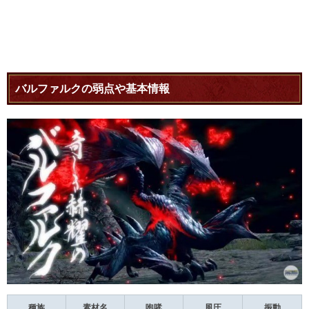
バルファルクの弱点や基本情報
種族
素材名
咆哮
風圧
振動