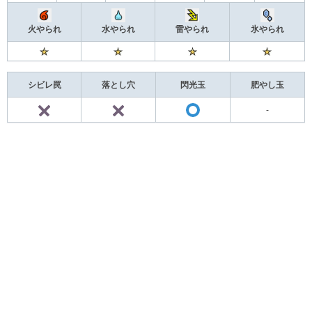
火やられ
水やられ
雷やられ
氷やられ
シビレ罠
落とし穴
閃光玉
肥やし玉
×
×
-
○