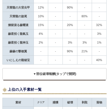
天彗龍の大背尖甲
12%
-
90%
-
-
天彗龍の旋尾
10%
-
-
80%
-
煉獄滾る赫耀液
15%
-
20%
-
32%
赫星招く龍氣玉
4%
-
-
-
3%
赫星招く龍神玉
2%
-
3%
3%
1%
赫赫の撃槍翼
-
-
90%
21%
-
いにしえの龍秘宝
-
-
-
-
40%
▼部位破壊報酬(タップで開閉)
上位の入手素材一覧
素材
クリア
捕獲
破壊
剥取
落物