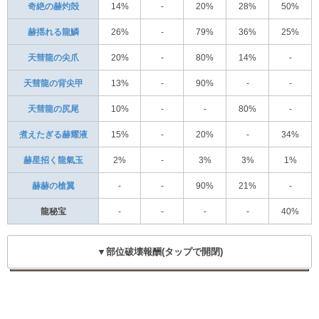
奇絶の赫灼殻
14%
-
20%
28%
50%
赫揺れる龍鱗
26%
-
79%
36%
25%
天彗龍の尖爪
20%
-
80%
14%
-
天彗龍の背尖甲
13%
-
90%
-
-
天彗龍の尻尾
10%
-
-
80%
-
煮えたぎる赫耀液
15%
-
20%
-
34%
赫星招く龍氣玉
2%
-
3%
3%
1%
赫赫の槍翼
-
-
90%
21%
-
龍秘宝
-
-
-
-
40%
▼部位破壊報酬(タップで開閉)