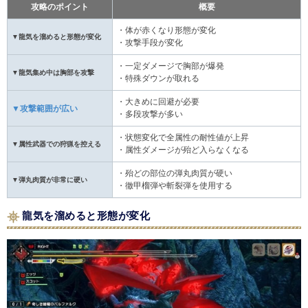
攻略のポイント
概要
・体が赤くなり形態が変化
▼龍気を溜めると形態が変化
・攻撃手段が変化
・一定ダメージで胸部が爆発
▼龍気集め中は胸部を攻撃
・特殊ダウンが取れる
・大きめに回避が必要
▼攻撃範囲が広い
・多段攻撃が多い
・状態変化で全属性の耐性値が上昇
▼属性武器での狩猟を控える
・属性ダメージが殆ど入らなくなる
・殆どの部位の弾丸肉質が硬い
▼弾丸肉質が非常に硬い
・徹甲榴弾や斬裂弾を使用する
龍気を溜めると形態が変化