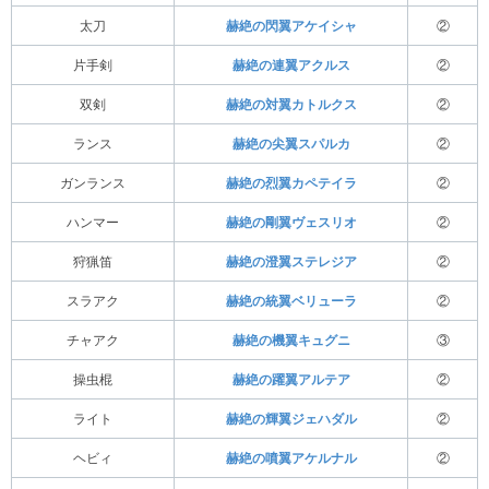
太刀
赫絶の閃翼アケイシャ
②
片手剣
赫絶の連翼アクルス
②
双剣
赫絶の対翼カトルクス
②
ランス
赫絶の尖翼スパルカ
②
ガンランス
赫絶の烈翼カペテイラ
②
ハンマー
赫絶の剛翼ヴェスリオ
②
狩猟笛
赫絶の澄翼ステレジア
②
スラアク
赫絶の統翼ベリューラ
②
チャアク
赫絶の機翼キュグニ
③
操虫棍
赫絶の躍翼アルテア
②
ライト
赫絶の輝翼ジェハダル
②
ヘビィ
赫絶の噴翼アケルナル
②