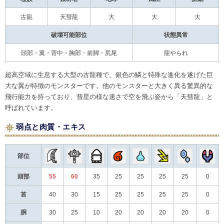
古龍
天彗龍
大
大
大
破壊可能部位
状態異常
頭部・翼・背中・胸部・前脚・尻尾
龍やられ
超高空域に生息する大型の古龍種で、銀色の鱗と特殊な進化を遂げた巨
大な翼が特徴のモンスターです。他のモンスターと大きく異る驚異的な
飛行能力を持っており、彗星の様な速さで空を飛ぶ姿から「天彗龍」と
呼ばれています。
弱点と肉質・エキス
部位
頭部
55
60
35
25
25
25
25
0
首
40
30
15
25
25
25
25
0
胴
30
25
10
20
20
20
20
0