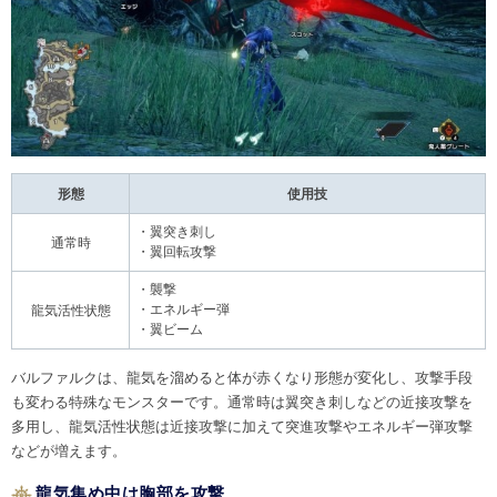
形態
使用技
・翼突き刺し
通常時
・翼回転攻撃
・襲撃
・エネルギー弾
龍気活性状態
・翼ビーム
バルファルクは、龍気を溜めると体が赤くなり形態が変化し、攻撃手段
も変わる特殊なモンスターです。通常時は翼突き刺しなどの近接攻撃を
多用し、龍気活性状態は近接攻撃に加えて突進攻撃やエネルギー弾攻撃
などが増えます。
龍気集め中は胸部を攻撃