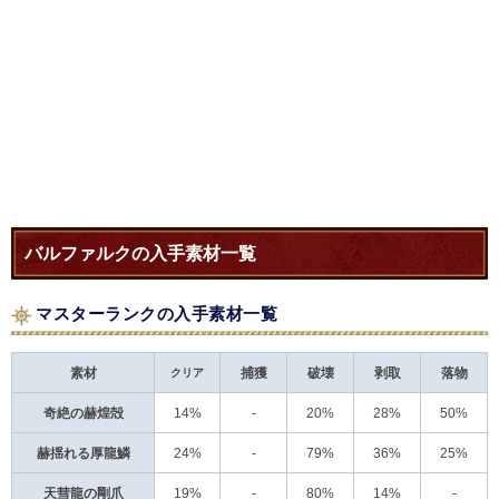
バルファルクの入手素材一覧
マスターランクの入手素材一覧
素材
クリア
捕獲
破壊
剥取
落物
奇絶の赫煌殻
14%
-
20%
28%
50%
赫揺れる厚龍鱗
24%
-
79%
36%
25%
天彗龍の剛爪
19%
-
80%
14%
-