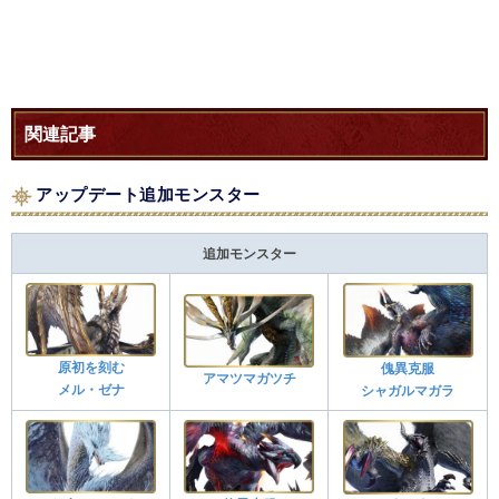
関連記事
アップデート追加モンスター
追加モンスター
原初を刻む
傀異克服
アマツマガツチ
メル・ゼナ
シャガルマガラ