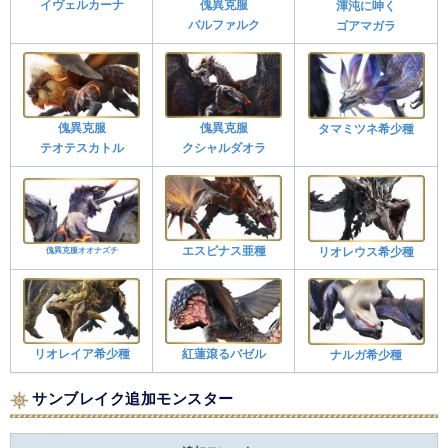
イヴェルカーナ
傀異克服
渾沌に呻く
バルファルク
ゴアマガラ
傀異克服
傀異克服
タマミツネ希少種
テオテスカトル
クシャルダオラ
エスピナス亜種
リオレウス希少種
傀異克服オオナズチ
リオレイア希少種
紅蓮滾るバゼル
ナルガ希少種
サンブレイク追加モンスター