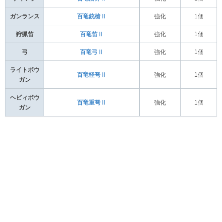
ガンランス
百竜銃槍Ⅱ
強化
1個
狩猟笛
百竜笛Ⅱ
強化
1個
弓
百竜弓Ⅱ
強化
1個
ライトボウ
百竜軽弩Ⅱ
強化
1個
ガン
ヘビィボウ
百竜重弩Ⅱ
強化
1個
ガン