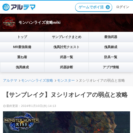
ゲームでポイ活
ログイン
モンハンライズ攻略wiki
トップ
サンブレイクまとめ
最強武器
MR最強装備
傀異討究クエスト
傀異錬成
重ね着
武器一覧
防具一覧
傀異錬成
武器診断
アプデ情報
アルテマ
モンハンライズ攻略
モンスター
ヌシリオレイアの弱点と攻略
【サンブレイク】ヌシリオレイアの弱点と攻略
最終更新：2024年1月10日(水) 14:13