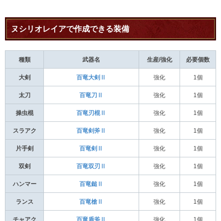
ヌシリオレイアで作成できる装備
種類
武器名
生産/強化
必要個数
大剣
百竜大剣Ⅱ
強化
1個
太刀
百竜刀Ⅱ
強化
1個
操虫棍
百竜刃棍Ⅱ
強化
1個
スラアク
百竜剣斧Ⅱ
強化
1個
片手剣
百竜剣Ⅱ
強化
1個
双剣
百竜双刃Ⅱ
強化
1個
ハンマー
百竜鎚Ⅱ
強化
1個
ランス
百竜槍Ⅱ
強化
1個
チャアク
百竜盾斧Ⅱ
強化
1個