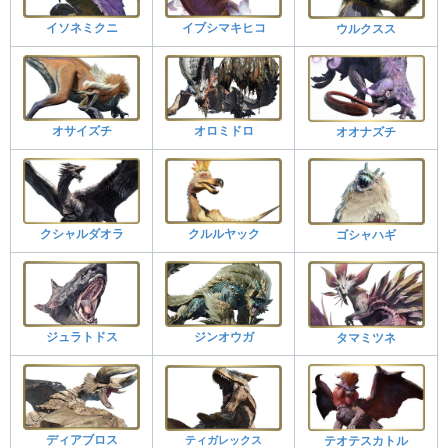
イソネミクニ
イブシマキヒコ
ウルクスス
オサイズチ
オロミドロ
オオナズチ
クシャルダオラ
クルルヤック
ゴシャハギ
ジュラトドス
ジンオウガ
タマミツネ
ディアブロス
ティガレックス
テオテスカトル