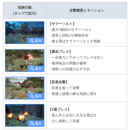
危険行動
攻撃概要とモーション
(タップで拡大)
【サマーソルト】
・最大3連続のサマーソルト
・通常と回転の2種類存在
・棘を飛ばすサマーソルトが危険
【爆炎ブレス】
・一步後ろに下がってブレスを吐く
・着弾地点の周囲が爆発
・側面への回避がおすすめ
【尻尾攻撃】
・尻尾を振って攻撃
・最後に猛毒の棘を地面に残す
【3連ブレス】
・真ん中と左右に火玉を飛ばす
・少し移動して回避