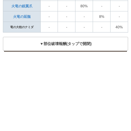
火竜の鋭翼爪
-
-
80%
-
-
火竜の延髄
-
-
-
8%
-
竜の大粒のナミダ
-
-
-
-
40%
▼部位破壊報酬(タップで開閉)