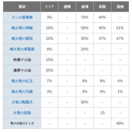
素材
クリア
捕獲
破壊
剥取
落物
ヌシの屍毒棘
3%
-
70%
40%
-
雌火竜の厚鱗
19%
-
58%
45%
51%
雌火竜の重殻
10%
-
30%
37%
47%
雌火竜の厚翼膜
8%
-
20%
-
-
特濃マカ油
15%
-
-
-
-
濃厚マカ油
35%
-
-
-
-
雌火竜の紅玉
7%
-
8%
8%
4%
雌火竜の天鱗
3%
-
4%
4%
1%
火竜の剛翼爪
-
-
80%
-
-
火竜の延髄
-
-
-
15
-
竜の大粒のナミダ
-
-
-
-
40%