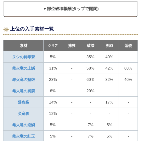
▼部位破壊報酬(タップで開閉)
上位の入手素材一覧
素材
クリア
捕獲
破壊
剥取
落物
ヌシの屍毒棘
5%
-
35%
40%
-
雌火竜の上鱗
31%
-
58%
42%
60%
雌火竜の堅殻
23%
-
60％
32%
40%
雌火竜の翼膜
8%
-
20%
-
-
爆炎袋
14%
-
-
17%
-
尖竜骨
12%
-
-
-
-
雌火竜の逆鱗
5%
-
7%
5%
-
雌火竜の紅玉
5%
-
7%
5%
-