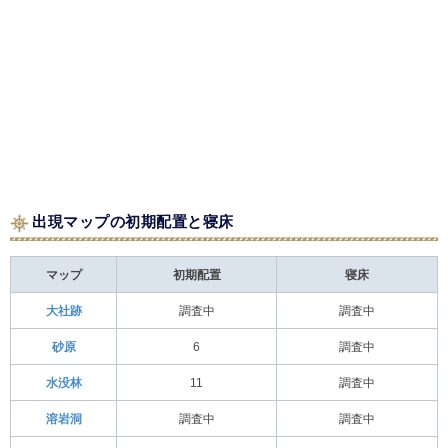
出現マップの初期配置と寝床
マップ
初期配置
寝床
大社跡
調査中
調査中
砂原
6
調査中
水没林
11
調査中
溶岩洞
調査中
調査中