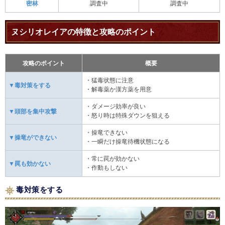
密林
調査中
調査中
ヌシリオレイアの特徴と攻略のポイント
攻略のポイント
概要
・猛毒状態に注意
▼毒対策をする
・解毒薬か漢方薬を用意
・ダメージ効率が良い
▼頭部を集中攻撃
・怒り時は特殊ダウンを狙える
・操竜できない
▼操竜ができない
・一瞬だけ操竜待機状態になる
・常に罠が効かない
▼罠も効かない
・作動もしない
毒対策をする