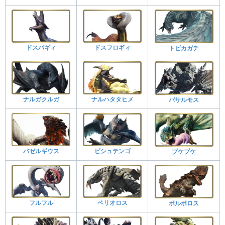
ドスバギィ
ドスフロギィ
トビカガチ
ナルガクルガ
ナルハタタヒメ
バサルモス
バゼルギウス
ビシュテンゴ
プケプケ
フルフル
ベリオロス
ボルボロス