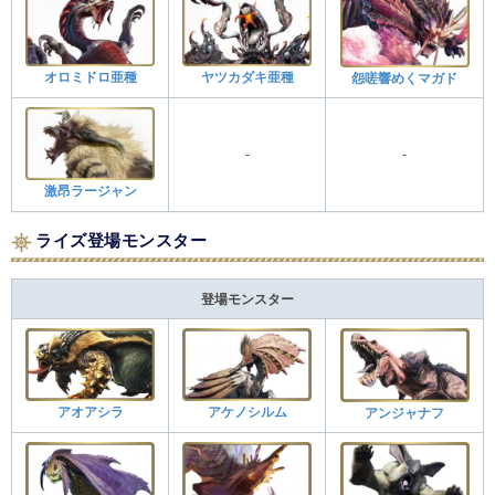
オロミドロ亜種
ヤツカダキ亜種
怨嗟響めくマガド
-
-
激昂ラージャン
ライズ登場モンスター
登場モンスター
アオアシラ
アケノシルム
アンジャナフ