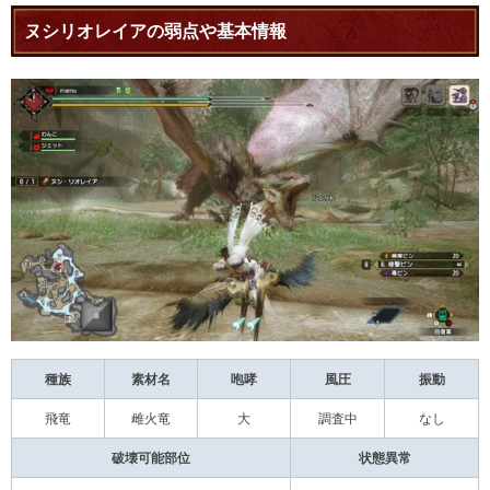
ヌシリオレイアの弱点や基本情報
種族
素材名
咆哮
風圧
振動
飛竜
雌火竜
大
調査中
なし
破壊可能部位
状態異常