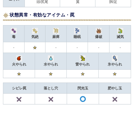
頭/尻尾
翼
胴/足
状態異常・有効なアイテム・罠
毒
気絶
麻痺
睡眠
爆破
滅気
-
-
-
-
-
火やられ
水やられ
雷やられ
氷やられ
シビレ罠
落とし穴
閃光玉
肥やし玉
×
×
×
○