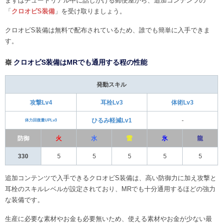
まずはチュートリアル中に話しかける郵便屋から、追加コンテンツの
「
クロオビS装備
」を受け取りましょう。
クロオビS装備は無料で配布されているため、誰でも簡単に入手できま
す。
クロオビS装備はMRでも通用する程の性能
発動スキル
攻撃Lv4
耳栓Lv3
体術Lv3
ひるみ軽減Lv1
-
体力回復量UPLv3
防御
火
水
雷
氷
龍
330
5
5
5
5
5
追加コンテンツで入手できるクロオビS装備は、高い防御力に加え攻撃と
耳栓のスキルレベルが設定されており、MRでも十分通用するほどの強力
な装備です。
生産に必要な素材やお金も必要無いため、使える素材やお金が少ない最