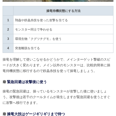
操竜待機状態にする方法
1
翔蟲や鉄蟲糸技を使った攻撃を当てる
2
モンスター同士で争わせる
3
環境生物「クグツチグモ」を使う
4
突進離脱を当てる
操竜を理解して使いこなせるかどうかで、メインターゲット撃破のスピ
ードが大きく変わります。メイン以外のモンスターは、比較的簡単に操
竜待機状態に移行するので鉄蟲糸技を使って操竜しましょう。
緊急回避は攻撃後に使う
操竜の緊急回避は、操っているモンスターが攻撃した後に使いましょ
う。攻撃後は若干のクールタイムが発生しますが緊急回避を使うとすぐ
に攻撃へ移行できます。
操竜大技はゲージギリギリまで待つ