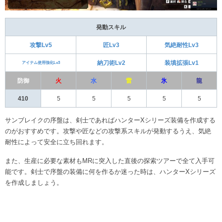
発動スキル
攻撃Lv5
匠Lv3
気絶耐性Lv3
納刀術Lv2
装填拡張Lv1
アイテム使用強化Lv3
防御
火
水
雷
氷
龍
410
5
5
5
5
5
サンブレイクの序盤は、剣士であればハンターXシリーズ装備を作成する
のがおすすめです。攻撃や匠などの攻撃系スキルが発動するうえ、気絶
耐性によって安全に立ち回れます。
また、生産に必要な素材もMRに突入した直後の探索ツアーで全て入手可
能です。剣士で序盤の装備に何を作るか迷った時は、ハンターXシリーズ
を作成しましょう。