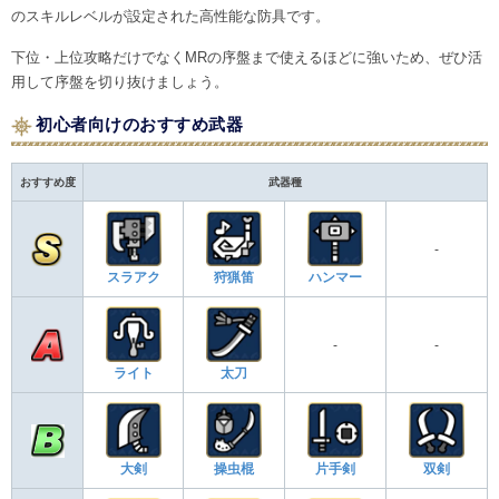
のスキルレベルが設定された高性能な防具です。
下位・上位攻略だけでなくMRの序盤まで使えるほどに強いため、ぜひ活
用して序盤を切り抜けましょう。
初心者向けのおすすめ武器
おすすめ度
武器種
-
スラアク
狩猟笛
ハンマー
-
-
ライト
太刀
大剣
操虫棍
片手剣
双剣