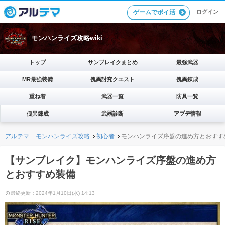
ゲームでポイ活
ログイン
モンハンライズ攻略wiki
トップ
サンブレイクまとめ
最強武器
MR最強装備
傀異討究クエスト
傀異錬成
重ね着
武器一覧
防具一覧
傀異錬成
武器診断
アプデ情報
アルテマ
モンハンライズ攻略
初心者
モンハンライズ序盤の進め方とおすす
【サンブレイク】モンハンライズ序盤の進め方
とおすすめ装備
最終更新：2024年1月10日(水) 14:13