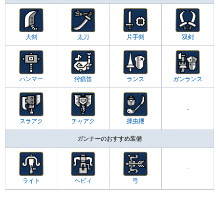
大剣
太刀
片手剣
双剣
ハンマー
狩猟笛
ランス
ガンランス
-
スラアク
チャアク
操虫棍
ガンナーのおすすめ装備
-
ライト
ヘビィ
弓