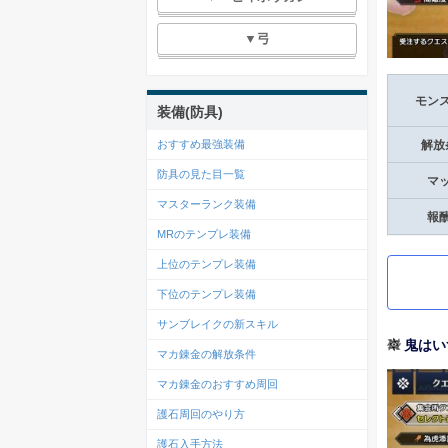
▼弓
モン
装備(防具)
おすすめ最強装備
解放
防具の見た目一覧
マ
マスターランク装備
報
MRのテンプレ装備
上位のテンプレ装備
下位のテンプレ装備
サンブレイクの新スキル
鬼はい
マカ錬金の解放条件
マカ錬金のおすすめ周回
護石周回のやり方
護石入手方法