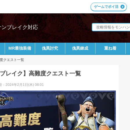
ゲームでポイ活
｜サンブレイク対応
MR最強装備
傀異討究
傀異錬成
重ね着
度クエスト一覧
ブレイク】高難度クエスト一覧
：2024年2月1日(木) 08:01