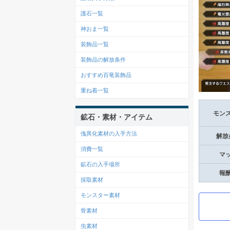
護石一覧
神おま一覧
装飾品一覧
装飾品の解放条件
おすすめ百竜装飾品
重ね着一覧
モン
鉱石・素材・アイテム
傀異化素材の入手方法
解放
消費一覧
マ
鉱石の入手場所
報
採取素材
モンスター素材
骨素材
虫素材