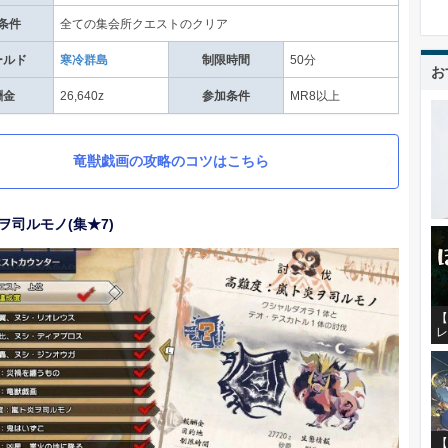
条件
全ての集会所クエストのクリア
ールド
寒冷群島
制限時間
50分
お
酬金
26,640z
参加条件
MR8以上
竜獣戯画の攻略のコツはこちら
ヲ司ルモノ(集★7)
【
レ
【