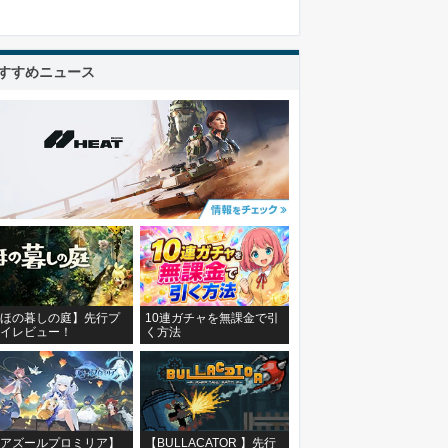
すすめニュース
ほの暮しの庭】先行プ
10連ガチャを無課金で引
イレビュー！
く方法
アズールプロミリア】
【BULLACATOR 】先行