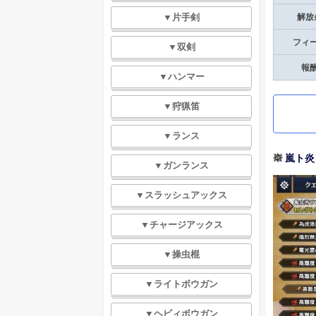
▼片手剣
解放
フィ
▼双剣
報
▼ハンマー
▼狩猟笛
▼ランス
嵐ト炎
▼ガンランス
▼スラッシュアックス
▼チャージアックス
▼操虫棍
▼ライトボウガン
▼ヘビィボウガン