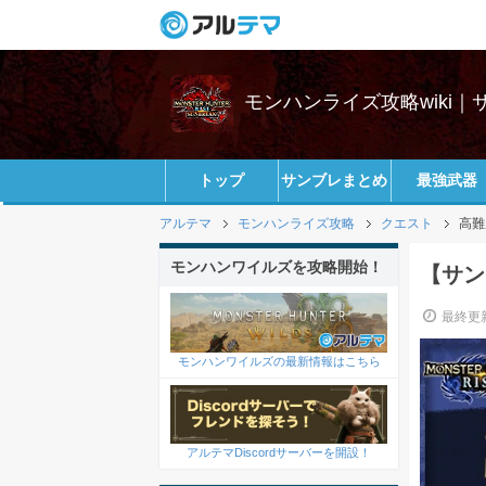
モンハンライズ攻略wiki
トップ
サンブレまとめ
最強武器
アルテマ
モンハンライズ攻略
クエスト
高難
モンハンワイルズを攻略開始！
【サン
最終更新
モンハンワイルズの最新情報はこちら
アルテマDiscordサーバーを開設！