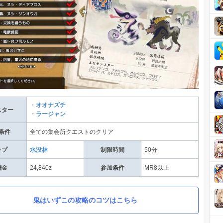
・
オオナズチ
スター
・
ラージャン
条件
全ての集会所クエストのクリア
ップ
水没林
制限時間
50分
酬金
24,840z
参加条件
MR8以上
鬼はいずこの攻略のコツはこちら