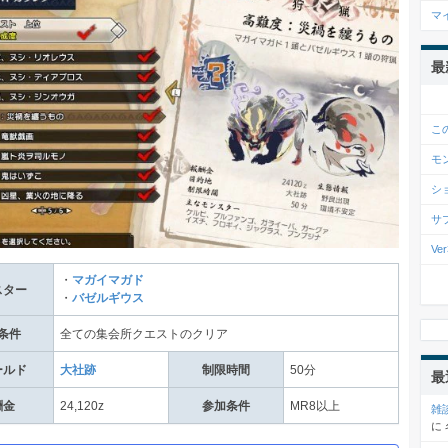
マ
最
こ
モ
シ
サ
V
・
マガイマガド
スター
・
バゼルギウス
条件
全ての集会所クエストのクリア
ールド
大社跡
制限時間
50分
最
酬金
24,120z
参加条件
MR8以上
雑
に