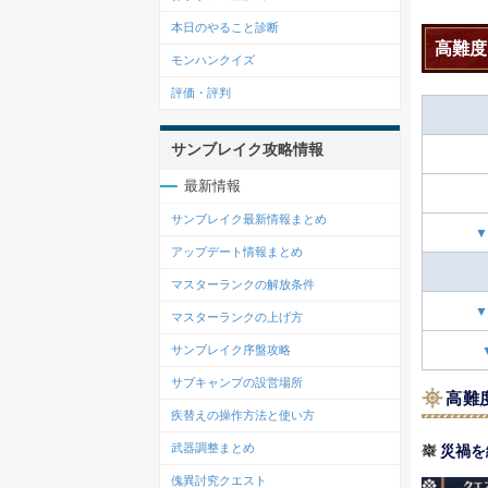
本日のやること診断
高難度
モンハンクイズ
評価・評判
サンブレイク攻略情報
最新情報
サンブレイク最新情報まとめ
▼
アップデート情報まとめ
マスターランクの解放条件
▼
マスターランクの上げ方
サンブレイク序盤攻略
サブキャンプの設営場所
高難
疾替えの操作方法と使い方
武器調整まとめ
災禍を
傀異討究クエスト