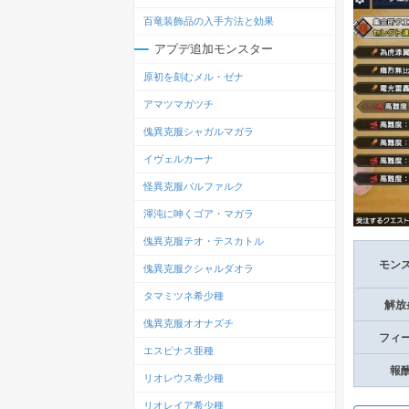
百竜装飾品の入手方法と効果
アプデ追加モンスター
原初を刻むメル・ゼナ
アマツマガツチ
傀異克服シャガルマガラ
イヴェルカーナ
怪異克服バルファルク
渾沌に呻くゴア・マガラ
傀異克服テオ・テスカトル
モン
傀異克服クシャルダオラ
タマミツネ希少種
解放
傀異克服オオナズチ
フィ
エスピナス亜種
報
リオレウス希少種
リオレイア希少種