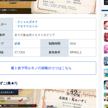
プ
ス
・
クシャルダオラ
スター
・
テオテスカトル
条件
全ての集会所クエストのクリア
ップ
砂原
制限時間
50分
酬金
27,720z
参加条件
MR8以上
嵐ト炎ヲ司ルモノの攻略のコツはこちら
ずこ(集★7)