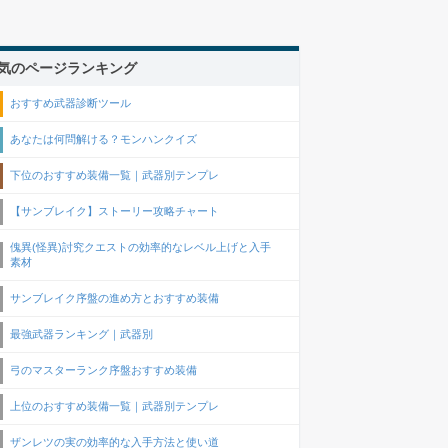
気のページランキング
おすすめ武器診断ツール
あなたは何問解ける？モンハンクイズ
下位のおすすめ装備一覧｜武器別テンプレ
【サンブレイク】ストーリー攻略チャート
傀異(怪異)討究クエストの効率的なレベル上げと入手
素材
サンブレイク序盤の進め方とおすすめ装備
最強武器ランキング｜武器別
弓のマスターランク序盤おすすめ装備
上位のおすすめ装備一覧｜武器別テンプレ
ザンレツの実の効率的な入手方法と使い道