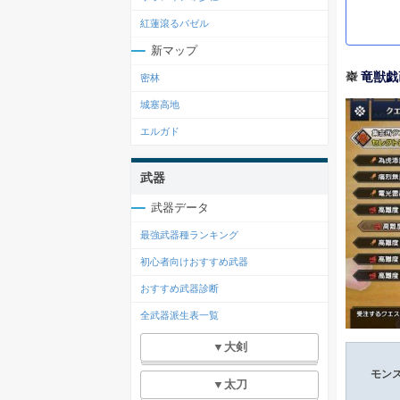
紅蓮滾るバゼル
新マップ
竜獣戯
密林
城塞高地
エルガド
武器
武器データ
最強武器種ランキング
初心者向けおすすめ武器
おすすめ武器診断
全武器派生表一覧
▼大剣
モン
▼太刀