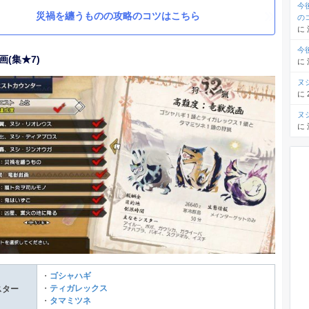
今
災禍を纏うものの攻略のコツはこちら
の
に
今
画(集★7)
に
ヌ
に
ヌ
に
・
ゴシャハギ
・
ティガレックス
スター
・
タマミツネ