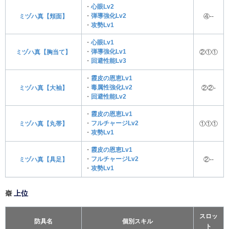
・
心眼Lv2
・
弾導強化Lv2
ミヅハ真【頬面】
④--
・
攻勢Lv1
・
心眼Lv1
・
弾導強化Lv1
ミヅハ真【胸当て】
②①①
・
回避性能Lv3
・
霞皮の恩恵Lv1
・
毒属性強化Lv2
ミヅハ真【大袖】
②②-
・
回避性能Lv2
・
霞皮の恩恵Lv1
・
フルチャージLv2
ミヅハ真【丸帯】
①①①
・
攻勢Lv1
・
霞皮の恩恵Lv1
・
フルチャージLv2
ミヅハ真【具足】
②--
・
攻勢Lv1
上位
スロッ
防具名
個別スキル
ト