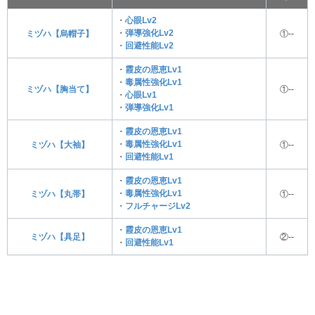
・
心眼Lv2
・
弾導強化Lv2
ミヅハ【烏帽子】
①--
・
回避性能Lv2
・
霞皮の恩恵Lv1
・
毒属性強化Lv1
ミヅハ【胸当て】
①--
・
心眼Lv1
・
弾導強化Lv1
・
霞皮の恩恵Lv1
・
毒属性強化Lv1
ミヅハ【大袖】
①--
・
回避性能Lv1
・
霞皮の恩恵Lv1
・
毒属性強化Lv1
ミヅハ【丸帯】
①--
・
フルチャージLv2
・
霞皮の恩恵Lv1
ミヅハ【具足】
②--
・
回避性能Lv1