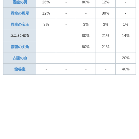
霞龍の翼
26%
-
80%
12%
-
霞龍の尻尾
12%
-
-
80%
-
霞龍の宝玉
3%
-
3%
3%
1%
ユニオン鉱石
-
-
80%
21%
14%
霞龍の尖角
-
-
80%
21%
-
古龍の血
-
-
-
-
20%
龍秘宝
-
-
-
-
40%