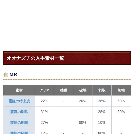
オオナズチの入手素材一覧
MR
素材
クリア
捕獲
破壊
剥取
落物
霞龍の特上皮
22%
-
20%
36%
50%
霞龍の剛爪
31%
-
-
28%
30%
霞龍の剛翼
27%
-
80%
10%
-
霞龍の靭尾
12%
-
-
80%
-