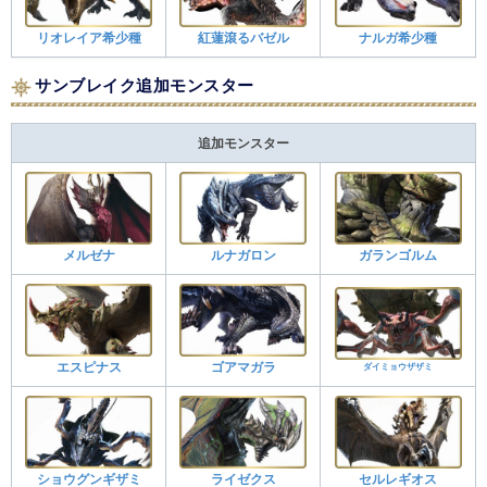
リオレイア希少種
紅蓮滾るバゼル
ナルガ希少種
サンブレイク追加モンスター
追加モンスター
メルゼナ
ルナガロン
ガランゴルム
エスピナス
ゴアマガラ
ダイミョウザザミ
ショウグンギザミ
ライゼクス
セルレギオス