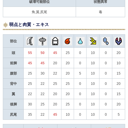
破壊可能部位
状態異常
角,翼,尻尾
毒
弱点と肉質・エキス
部位
頭
55
50
45
25
0
10
0
20
前脚
45
45
20
20
0
10
0
10
腹部
25
30
22
20
5
10
0
15
背中
25
22
25
25
0
10
0
20
翼
22
22
20
20
0
10
0
15
後脚
30
25
20
25
0
10
0
20
尻尾
35
22
45
10
0
10
0
5