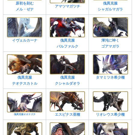
原初を刻む
傀異克服
アマツマガツチ
メル・ゼナ
シャガルマガラ
イヴェルカーナ
傀異克服
渾沌に呻く
バルファルク
ゴアマガラ
傀異克服
傀異克服
タマミツネ希少種
テオテスカトル
クシャルダオラ
エスピナス亜種
リオレウス希少種
傀異克服オオナズチ