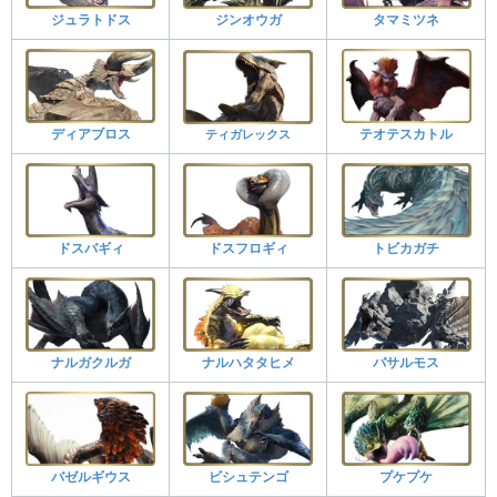
ジュラトドス
ジンオウガ
タマミツネ
ディアブロス
ティガレックス
テオテスカトル
ドスバギィ
ドスフロギィ
トビカガチ
ナルガクルガ
ナルハタタヒメ
バサルモス
バゼルギウス
ビシュテンゴ
プケプケ