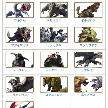
フルフル
ベリオロス
ボルボロス
マガイマガド
ヤツカダキ
ヨツミワドウ
ラージャン
ラングロトラ
リオレイア
リオレウス
ロアルドロス
真ラスボス