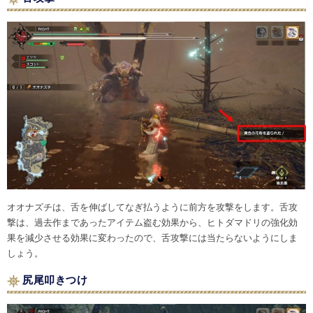
オオナズチは、舌を伸ばしてなぎ払うように前方を攻撃をします。舌攻
撃は、過去作まであったアイテム盗む効果から、ヒトダマドリの強化効
果を減少させる効果に変わったので、舌攻撃には当たらないようにしま
しょう。
尻尾叩きつけ