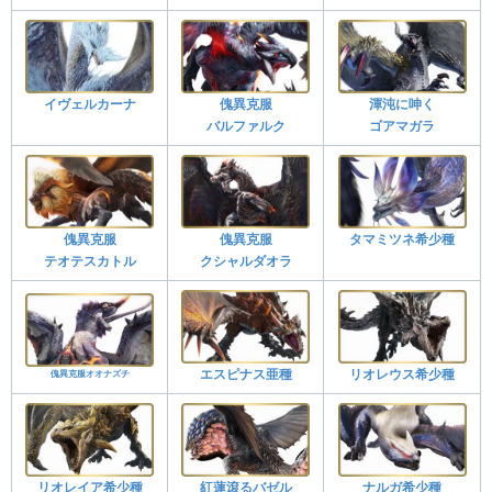
イヴェルカーナ
傀異克服
渾沌に呻く
バルファルク
ゴアマガラ
傀異克服
傀異克服
タマミツネ希少種
テオテスカトル
クシャルダオラ
エスピナス亜種
リオレウス希少種
傀異克服オオナズチ
リオレイア希少種
紅蓮滾るバゼル
ナルガ希少種