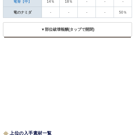
竜骨【中】
14％
18％
-
-
-
竜のナミダ
-
-
-
-
50％
▼部位破壊報酬(タップで開閉)
上位の入手素材一覧