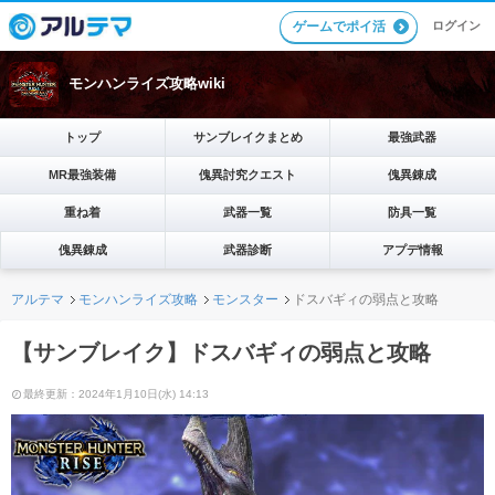
ゲームでポイ活
ログイン
モンハンライズ攻略wiki
トップ
サンブレイクまとめ
最強武器
MR最強装備
傀異討究クエスト
傀異錬成
重ね着
武器一覧
防具一覧
傀異錬成
武器診断
アプデ情報
アルテマ
モンハンライズ攻略
モンスター
ドスバギィの弱点と攻略
【サンブレイク】ドスバギィの弱点と攻略
最終更新：2024年1月10日(水) 14:13