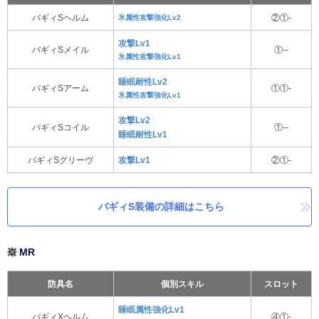
バギィSヘルム
氷属性攻撃強化Lv2
②①-
攻撃Lv1
バギィSメイル
①--
氷属性攻撃強化Lv1
睡眠耐性Lv2
バギィSアーム
①①-
氷属性攻撃強化Lv1
攻撃Lv2
バギィSコイル
①--
睡眠耐性Lv1
バギィSグリーヴ
攻撃Lv1
②①-
バギィS装備の詳細はこちら
MR
防具名
個別スキル
スロット
睡眠属性強化Lv1
バギィXヘルム
④①-