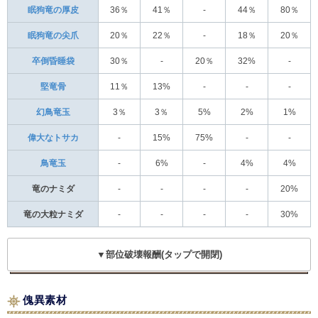
眠狗竜の厚皮
36％
41％
-
44％
80％
眠狗竜の尖爪
20％
22％
-
18％
20％
卒倒昏睡袋
30％
-
20％
32%
-
堅竜骨
11％
13%
-
-
-
幻鳥竜玉
3％
3％
5%
2%
1%
偉大なトサカ
-
15%
75%
-
-
鳥竜玉
-
6%
-
4%
4%
竜のナミダ
-
-
-
-
20%
竜の大粒ナミダ
-
-
-
-
30%
▼部位破壊報酬(タップで開閉)
傀異素材