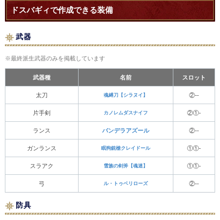
ドスバギィで作成できる装備
武器
※最終派生武器のみを掲載しています
武器種
名前
スロット
太刀
魂縛刀【シラヌイ】
②--
片手剣
カノレムダスナイフ
②①-
ランス
バンデラアズール
②--
ガンランス
眠狗銃槍クレイドール
①①-
スラアク
雪族の剣斧【魂迷】
①①-
弓
ル・トゥベリローズ
②--
防具