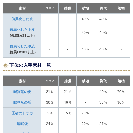
素材
クリア
捕獲
破壊
剥取
落物
傀異化した皮
-
-
40%
40%
-
傀異化した上皮
-
-
40%
40%
-
(傀異Lv31以上)
傀異化した厚皮
-
-
40%
40%
-
(傀異Lv101以上)
下位の入手素材一覧
素材
クリア
捕獲
破壊
剥取
落物
眠狗竜の皮
21％
21％
-
40％
70％
眠狗竜の爪
36％
46％
-
33％
30％
王者のトサカ
5％
15％
70％
-
-
睡眠袋
24％
-
30％
27％
-