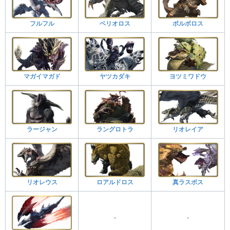
フルフル
ベリオロス
ボルボロス
マガイマガド
ヤツカダキ
ヨツミワドウ
ラージャン
ラングロトラ
リオレイア
リオレウス
ロアルドロス
真ラスボス
-
-