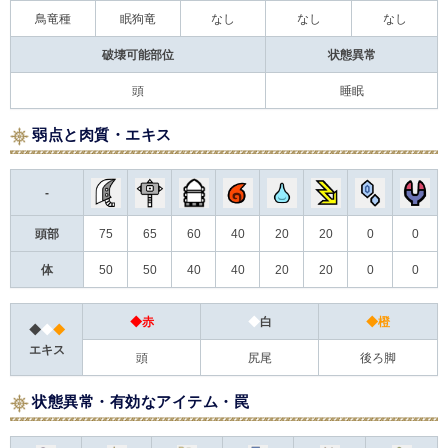
鳥竜種
眠狗竜
なし
なし
なし
破壊可能部位
状態異常
頭
睡眠
弱点と肉質・エキス
-
頭部
75
65
60
40
20
20
0
0
体
50
50
40
40
20
20
0
0
◆赤
◆
白
◆橙
◆
◆
◆
エキス
頭
尻尾
後ろ脚
状態異常・有効なアイテム・罠