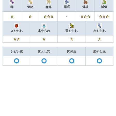
毒
気絶
麻痺
睡眠
爆破
滅気
-
火やられ
水やられ
雷やられ
氷やられ
シビレ罠
落とし穴
閃光玉
肥やし玉
ã
ã
〇
〇
〇
〇