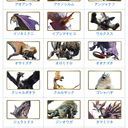
アオアシラ
アケノシルム
アンジャナフ
イソネミクニ
イブシマキヒコ
ウルクスス
オサイズチ
オロミドロ
オオナズチ
クシャルダオラ
クルルヤック
ゴシャハギ
ジュラトドス
ジンオウガ
タマミツネ