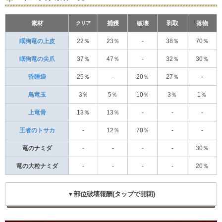
素材
クリア
捕獲
破壊
剥取
落物
眠狗竜の上皮
22％
23％
-
38％
70％
眠狗竜の尖爪
37％
47％
-
32％
30％
昏睡袋
25％
-
20％
27％
-
鳥竜玉
3％
5％
10％
3％
1％
上竜骨
13％
13％
-
-
-
王者のトサカ
-
12％
70％
-
-
竜のナミダ
-
-
-
-
30％
竜の大粒ナミダ
-
-
-
-
20％
▼部位破壊報酬(タップで開閉)