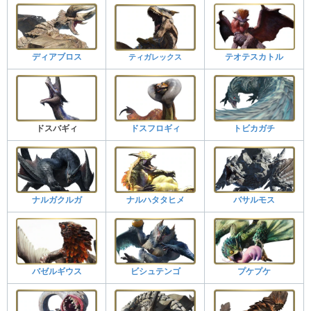
ディアブロス
ティガレックス
テオテスカトル
ドスバギィ
ドスフロギィ
トビカガチ
ナルガクルガ
ナルハタタヒメ
バサルモス
バゼルギウス
ビシュテンゴ
プケプケ