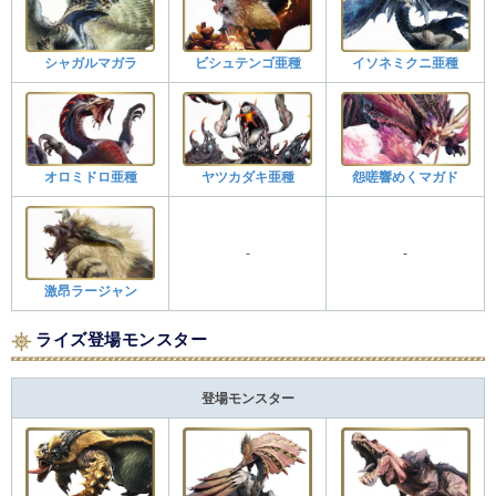
シャガルマガラ
ビシュテンゴ亜種
イソネミクニ亜種
オロミドロ亜種
ヤツカダキ亜種
怨嗟響めくマガド
-
-
激昂ラージャン
ライズ登場モンスター
登場モンスター