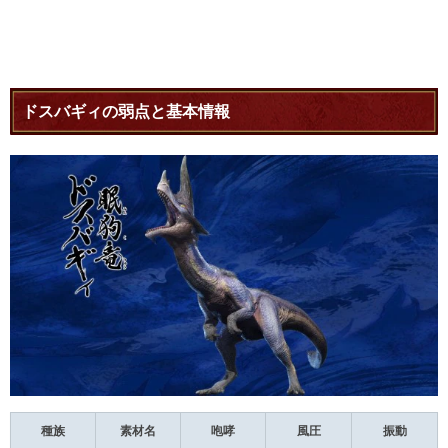
ドスバギィの弱点と基本情報
種族
素材名
咆哮
風圧
振動