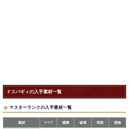
ドスバギィの入手素材一覧
マスターランクの入手素材一覧
素材
クリア
捕獲
破壊
剥取
落物