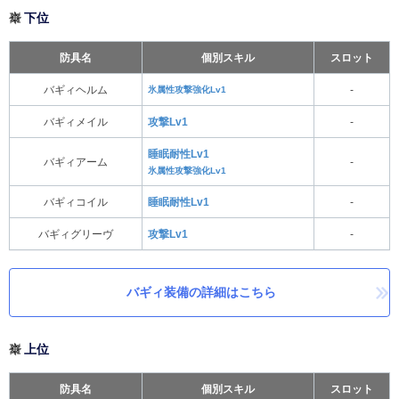
下位
防具名
個別スキル
スロット
バギィヘルム
氷属性攻撃強化Lv1
-
バギィメイル
攻撃Lv1
-
睡眠耐性Lv1
バギィアーム
-
氷属性攻撃強化Lv1
バギィコイル
睡眠耐性Lv1
-
バギィグリーヴ
攻撃Lv1
-
バギィ装備の詳細はこちら
上位
防具名
個別スキル
スロット