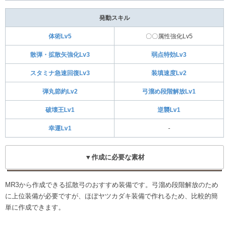
発動スキル
体術Lv5
〇〇属性強化Lv5
散弾・拡散矢強化Lv3
弱点特効Lv3
スタミナ急速回復Lv3
装填速度Lv2
弾丸節約Lv2
弓溜め段階解放Lv1
破壊王Lv1
逆襲Lv1
幸運Lv1
-
▼作成に必要な素材
MR3から作成できる拡散弓のおすすめ装備です。弓溜め段階解放のため
に上位装備が必要ですが、ほぼヤツカダキ装備で作れるため、比較的簡
単に作成できます。