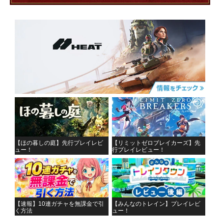
【ほの暮しの庭】先行プレイレビ
【リミットゼロブレイカーズ】先
ュー！
行プレイレビュー！
【速報】10連ガチャを無課金で引
【みんなのトレイン】プレイレビ
く方法
ュー！