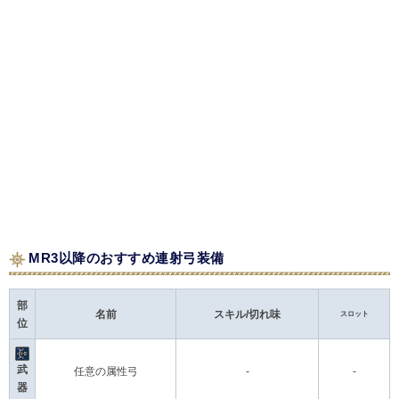
MR3以降のおすすめ連射弓装備
部
名前
スキル/切れ味
スロット
位
武
任意の属性弓
-
-
器