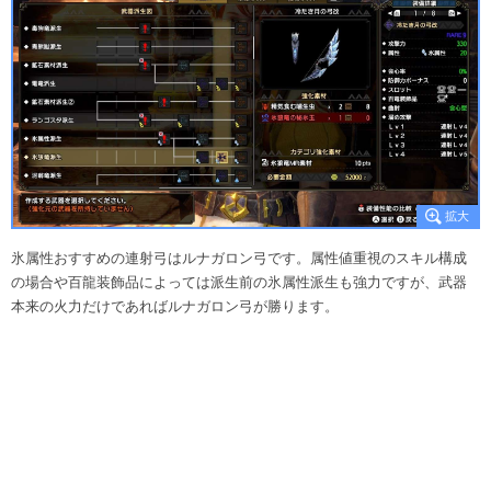
氷属性おすすめの連射弓はルナガロン弓です。属性値重視のスキル構成
の場合や百龍装飾品によっては派生前の氷属性派生も強力ですが、武器
本来の火力だけであればルナガロン弓が勝ります。