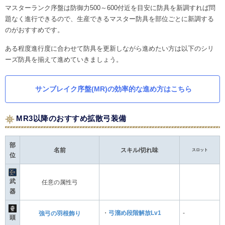
マスターランク序盤は防御力500～600付近を目安に防具を新調すれば問
題なく進行できるので、生産できるマスター防具を部位ごとに新調する
のがおすすめです。
ある程度進行度に合わせて防具を更新しながら進めたい方は以下のシリ
ーズ防具を揃えて進めていきましょう。
サンブレイク序盤(MR)の効率的な進め方はこちら
MR3以降のおすすめ拡散弓装備
部
名前
スキル/切れ味
スロット
位
武
任意の属性弓
器
・
弓溜め段階解放Lv1
-
強弓の羽根飾り
頭