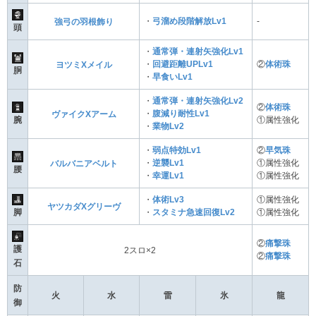
・
弓溜め段階解放Lv1
-
強弓の羽根飾り
頭
・
通常弾・連射矢強化Lv1
・
回避距離UPLv1
②
体術珠
ヨツミXメイル
胴
・
早食いLv1
・
通常弾・連射矢強化Lv2
②
体術珠
・
腹減り耐性Lv1
ヴァイクXアーム
腕
①属性強化
・
業物Lv2
・
弱点特効Lv1
②
早気珠
・
逆襲Lv1
①属性強化
バルバニアベルト
腰
・
幸運Lv1
①属性強化
・
体術Lv3
①属性強化
ヤツカダXグリーヴ
脚
・
スタミナ急速回復Lv2
①属性強化
②
痛撃珠
護
2スロ×2
②
痛撃珠
石
防
火
水
雷
氷
龍
御