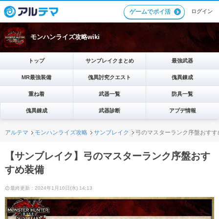
ゲームでポイ活
ログイン
モンハンライズ攻略wiki
トップ
サンブレイクまとめ
最強武器
MR最強装備
傀異討究クエスト
傀異錬成
重ね着
武器一覧
防具一覧
傀異錬成
武器診断
アプデ情報
アルテマ
モンハンライズ攻略
サンブレイク
弓のマスターランク序盤おすす
【サンブレイク】弓のマスターランク序盤おす
すめ装備
最終更新：2024年1月10日(水) 14:13