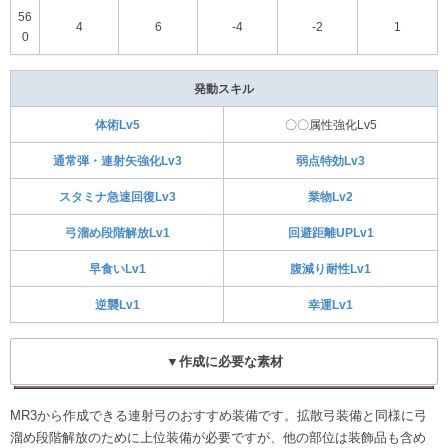
56
4
6
-4
-2
1
0
発動スキル
体術Lv5
〇〇属性強化Lv5
通常弾・連射矢強化Lv3
弱点特効Lv3
スタミナ急速回復Lv3
業物Lv2
弓溜め段階解放Lv1
回避距離UPLv1
早食いLv1
腹減り耐性Lv1
逆襲Lv1
幸運Lv1
▼作成に必要な素材
MR3から作成できる連射弓のおすすめ装備です。拡散弓装備と同様に弓
溜め段階解放のために上位装備が必要ですが、他の部位は装飾品も含め