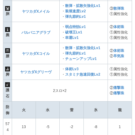
・
散弾・拡散矢強化Lv1
③
散弾珠
・
装填速度Lv2
ヤツカダXメイル
胴
①属性強化
・
弾丸節約Lv1
・
弱点特効Lv1
②
体術珠
・
破壊王Lv1
①属性強化
バルバニアグラブ
腕
・
幸運Lv1
①属性強化
・
散弾・拡散矢強化Lv1
②
体術珠
・
弾丸節約Lv1
ヤツカダXコイル
腰
②
早気珠
・
チューンアップLv1
・
体術Lv3
①属性強化
ヤツカダXグリーヴ
脚
・
スタミナ急速回復Lv2
①属性強化
②
痛撃珠
護
2スロ×2
②
痛撃珠
石
防
火
水
雷
氷
龍
御
57
13
-5
-2
-8
1
4