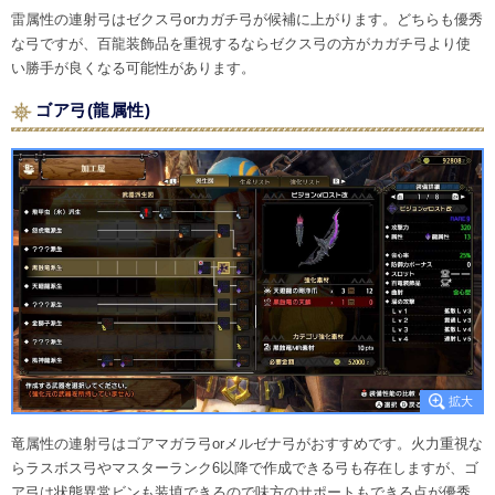
雷属性の連射弓はゼクス弓orカガチ弓が候補に上がります。どちらも優秀
な弓ですが、百龍装飾品を重視するならゼクス弓の方がカガチ弓より使
い勝手が良くなる可能性があります。
ゴア弓(龍属性)
竜属性の連射弓はゴアマガラ弓orメルゼナ弓がおすすめです。火力重視な
らラスボス弓やマスターランク6以降で作成できる弓も存在しますが、ゴ
ア弓は状態異常ビンも装填できるので味方のサポートもできる点が優秀