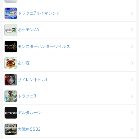
ドラクエ7リイマジンド
ポケモンZA
モンスターハンターワイルズ
あつ森
サイレントヒルf
ドラクエ3
デルタルーン
大戦略SSB2