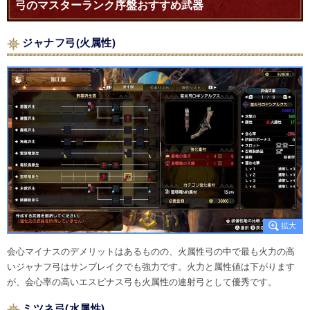
弓のマスターランク序盤おすすめ武器
ジャナフ弓(火属性)
会心マイナスのデメリットはあるものの、火属性弓の中で最も火力の高
いジャナフ弓はサンブレイクでも強力です。火力と属性値は下がります
が、会心率の高いエスピナス弓も火属性の連射弓として優秀です。
ミツネ弓(水属性)