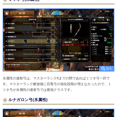
水属性の連射弓は、マスターランク6までの間であればミツネ弓一択で
す。マスターランク解放後に百竜弓の強化段階が増えなかったので、ミ
ツネ弓が水属性の連射弓では最強クラスです。
ルナガロン弓(氷属性)