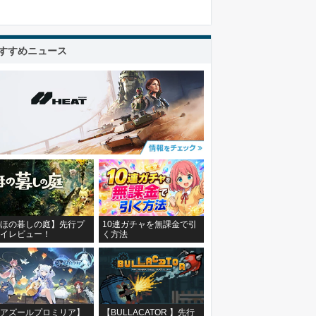
すすめニュース
ほの暮しの庭】先行プ
10連ガチャを無課金で引
イレビュー！
く方法
アズールプロミリア】
【BULLACATOR 】先行