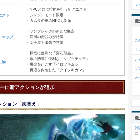
マ
・NPCと共に狩猟を行う新クエスト
・シングルモード限定
エスト
最
・カムラの里のNPCも対象
・サンブレイクの新たな拠点
・洋風の街並みが特徴
・マップ
こ
・団子屋も出張で営業
モ
・操竜に便利な「変幻翔蟲」
・敵の誘導に便利な「クグツチグモ」
シ
生物
・爆発を起こす「イロヅキムシ」
サ
・胃液を内包した「クイツキガマ」
V
ーに新アクションが追加
クション「疾替え」
最
雑
に