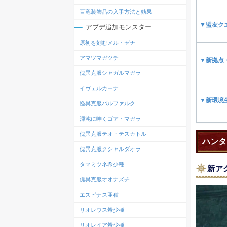
百竜装飾品の入手方法と効果
▼盟友ク
アプデ追加モンスター
原初を刻むメル・ゼナ
アマツマガツチ
▼新拠点
傀異克服シャガルマガラ
イヴェルカーナ
▼新環境
怪異克服バルファルク
渾沌に呻くゴア・マガラ
傀異克服テオ・テスカトル
ハンタ
傀異克服クシャルダオラ
タマミツネ希少種
新ア
傀異克服オオナズチ
エスピナス亜種
リオレウス希少種
リオレイア希少種