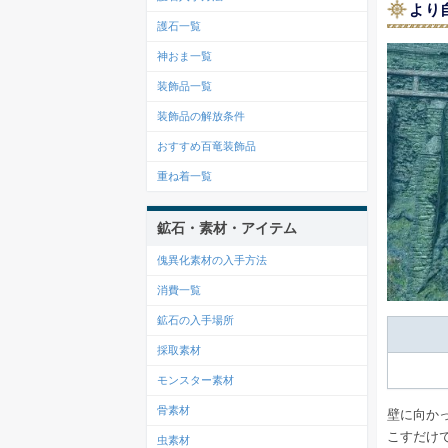
より
護石一覧
神おま一覧
装飾品一覧
装飾品の解放条件
おすすめ百竜装飾品
重ね着一覧
鉱石・素材・アイテム
傀異化素材の入手方法
消費一覧
鉱石の入手場所
採取素材
モンスター素材
骨素材
壁に向か
こすだけ
虫素材