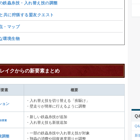
の鉄蟲糸技・入れ替え技の調整
Cと共に狩猟する盟友クエスト
点・マップ
な環境生物
レイクからの新要素まとめ
新要素
概要
・入れ替え技を切り替える「疾駆け」
ション
・壁走りが簡単に行えるように調整
Q
・新しい鉄蟲糸技が追加
加要素
・入れ替え技も新規追加
Q&
・一部の鉄蟲糸技や入れ替え技が対象
新
技調整
・翔蟲の消費や回復速度周りが調整