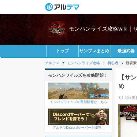
モンハンライズ攻略wiki
トップ
サンブレまとめ
最強武器
アルテマ
モンハンライズ攻略
初心者
新要素
モンハンワイルズを攻略開始！
【サン
め
最終更新
モンハンワイルズの最新情報はこちら
アルテマDiscordサーバーを開設！