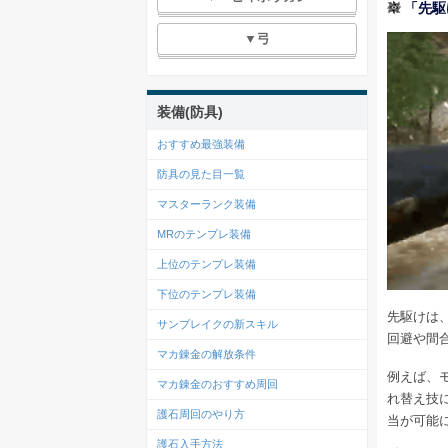
「先駆
▼弓
装備(防具)
おすすめ最強装備
防具の見た目一覧
マスターランク装備
MRのテンプレ装備
上位のテンプレ装備
下位のテンプレ装備
先駆けは
サンブレイクの新スキル
回避や間
マカ錬金の解放条件
例えば、
マカ錬金のおすすめ周回
れ替え技
護石周回のやり方
当が可能
護石入手方法