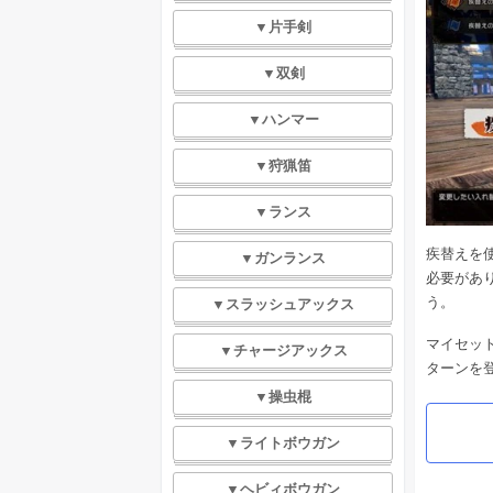
▼片手剣
▼双剣
▼ハンマー
▼狩猟笛
▼ランス
疾替えを
▼ガンランス
必要があ
う。
▼スラッシュアックス
マイセッ
▼チャージアックス
ターンを
▼操虫棍
▼ライトボウガン
▼ヘビィボウガン