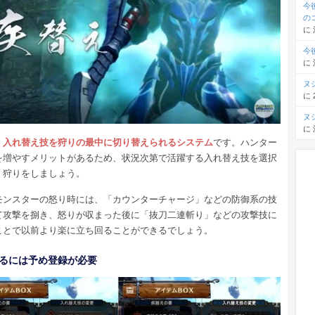
今
の
に
今
に
ヌ
に
ヌ
に
、
入れ替え技を狩りの最中に切り替えられるシステム
です。ハンター
を増やすメリットがあるため、状況次第で活躍する入れ替え技を選択
く狩りをしましょう。
モンスターの怒り時には、「カウンターチャージ」などの防御系の技
て攻撃を捌き、怒りが収まった後に「抜刀二連斬り」などの攻撃技に
ことで以前より楽に立ち回ることができるでしょう。
るには予め登録が必要