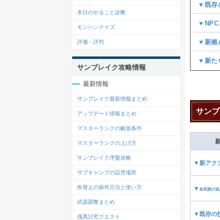
▼既存
本日のやること診断
▼NP
モンハンクイズ
▼新拠
評価・評判
▼新た
サンブレイク攻略情報
最新情報
サンブレイク最新情報まとめ
サンブ
アップデート情報まとめ
マスターランクの解放条件
マスターランクの上げ方
サンブレイク序盤攻略
▼新アク
サブキャンプの設営場所
疾替えの操作方法と使い方
▼
各武器の追
武器調整まとめ
▼既存の
傀異討究クエスト