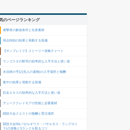
気のページランキング
痛撃珠の解放条件と生産素材
弱点特効の効果と発動する装備
【サンブレイク】ストーリー攻略チャート
ランゴスタの斬羽の効率的な入手方法と使い道
水没林の手記(先人の遺物)の入手場所と報酬
集中の効果と発動する装備
狂走エキスの効率的な入手方法と使い道
デューククレイモアの性能と必要素材
闘技大会クエストの報酬と受注場所
闘技大会06(バゼルギウス・バサルモス・ラングロト
ラ)の攻略とSランクを取るコツ