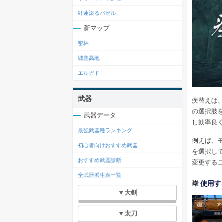
紅蓮滾るバゼル
新マップ
密林
城塞高地
エルガド
武器
疾替えは
の選択肢
武器データ
し効率良
最強武器種ランキング
例えば、
初心者向けおすすめ武器
を選択し
おすすめ武器診断
変更する
全武器派生表一覧
使用す
▼大剣
▼太刀