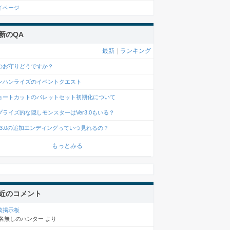
イページ
新のQA
最新
|
ランキング
のお守りどうですか？
ンハンライズのイベントクエスト
ョートカットのパレットセット初期化について
プライズ的な隠しモンスターはVer3.0もいる？
er3.0の追加エンディングっていつ見れるの？
もっとみる
近のコメント
談掲示板
名無しのハンター
より