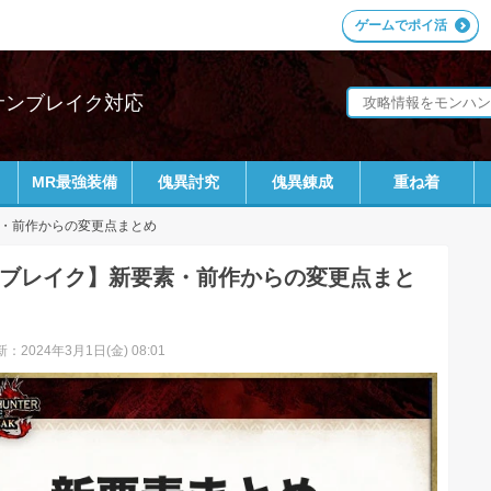
ゲームでポイ活
｜サンブレイク対応
MR最強装備
傀異討究
傀異錬成
重ね着
・前作からの変更点まとめ
ブレイク】新要素・前作からの変更点まと
：2024年3月1日(金) 08:01