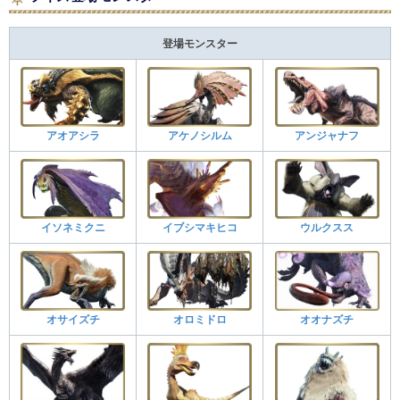
登場モンスター
アオアシラ
アケノシルム
アンジャナフ
イソネミクニ
イブシマキヒコ
ウルクスス
オサイズチ
オロミドロ
オオナズチ