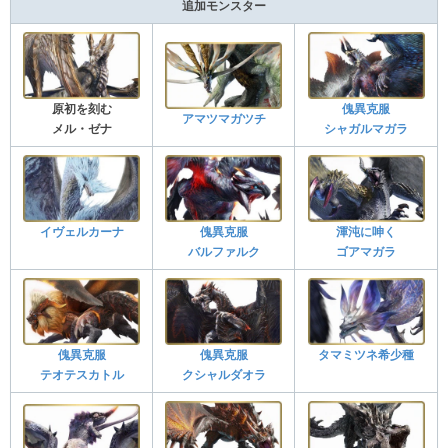
追加モンスター
原初を刻む
傀異克服
アマツマガツチ
メル・ゼナ
シャガルマガラ
イヴェルカーナ
傀異克服
渾沌に呻く
バルファルク
ゴアマガラ
傀異克服
傀異克服
タマミツネ希少種
テオテスカトル
クシャルダオラ