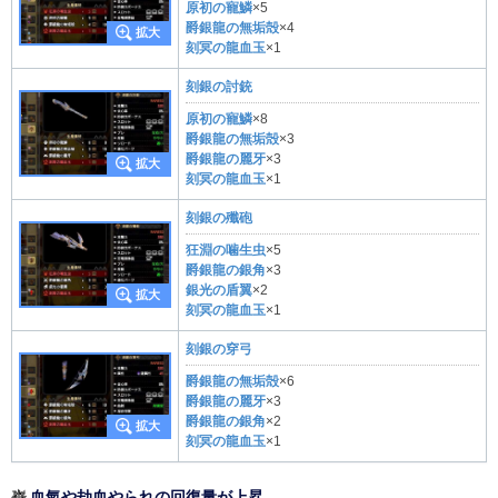
原初の寵鱗
×5
爵銀龍の無垢殻
×4
刻冥の龍血玉
×1
刻銀の討銃
原初の寵鱗
×8
爵銀龍の無垢殻
×3
爵銀龍の麗牙
×3
刻冥の龍血玉
×1
刻銀の殲砲
狂淵の噛生虫
×5
爵銀龍の銀角
×3
銀光の盾翼
×2
刻冥の龍血玉
×1
刻銀の穿弓
爵銀龍の無垢殻
×6
爵銀龍の麗牙
×3
爵銀龍の銀角
×2
刻冥の龍血玉
×1
血氣や劫血やられの回復量が上昇