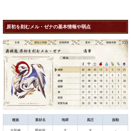
原初を刻むメル・ゼナの基本情報や弱点
種族
素材名
咆哮
風圧
振動
古龍種
爵銀龍
大
大
-