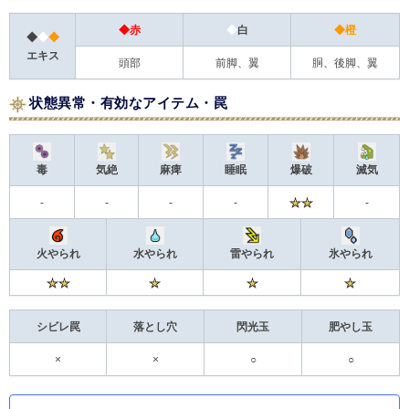
◆赤
◆
白
◆橙
◆
◆
◆
エキス
頭部
前脚、翼
胴、後脚、翼
状態異常・有効なアイテム・罠
毒
気絶
麻痺
睡眠
爆破
滅気
-
-
-
-
-
火やられ
水やられ
雷やられ
氷やられ
シビレ罠
落とし穴
閃光玉
肥やし玉
×
×
○
○