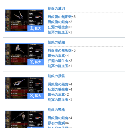
刻銀の滅刃
爵銀龍の無垢殻
×6
爵銀龍の銀角
×3
狂淵の噛生虫
×2
刻冥の龍血玉
×1
刻銀の破鎚
爵銀龍の無垢殻
×5
銀光の盾翼
×4
狂淵の噛生虫
×3
刻冥の龍血玉
×1
刻銀の撲笛
爵銀龍の銀角
×4
狂淵の噛生虫
×4
銀光の盾翼
×2
刻冥の龍血玉
×1
刻銀の襲槍
爵銀龍の銀角
×4
原初の寵鱗
×4