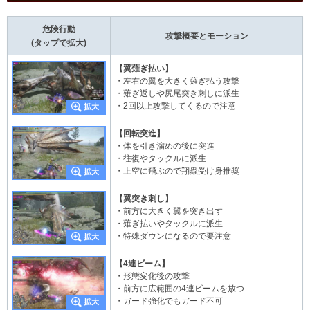
危険行動
攻撃概要とモーション
(タップで拡大)
【翼薙ぎ払い】
・左右の翼を大きく薙ぎ払う攻撃
・薙ぎ返しや尻尾突き刺しに派生
・2回以上攻撃してくるので注意
【回転突進】
・体を引き溜めの後に突進
・往復やタックルに派生
・上空に飛ぶので翔蟲受け身推奨
【翼突き刺し】
・前方に大きく翼を突き出す
・薙ぎ払いやタックルに派生
・特殊ダウンになるので要注意
【4連ビーム】
・形態変化後の攻撃
・前方に広範囲の4連ビームを放つ
・ガード強化でもガード不可