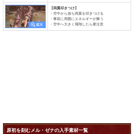
【両翼叩きつけ】
・空中から放ち両翼を叩きつける
・事前に周囲にエネルギーが舞う
・空中へ大きく飛翔したら要注意
原初を刻むメル・ゼナの入手素材一覧