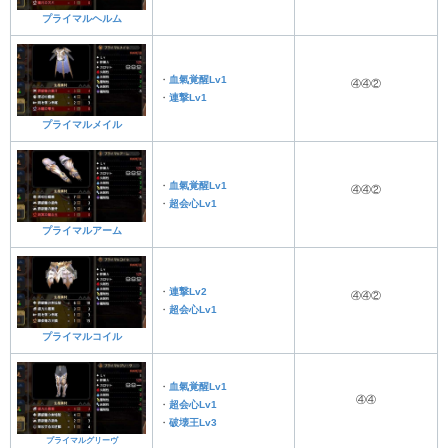
プライマルヘルム
・
血氣覚醒Lv1
④④②
・
連撃Lv1
プライマルメイル
・
血氣覚醒Lv1
④④②
・
超会心Lv1
プライマルアーム
・
連撃Lv2
④④②
・
超会心Lv1
プライマルコイル
・
血氣覚醒Lv1
④④
・
超会心Lv1
・
破壊王Lv3
プライマルグリーヴ