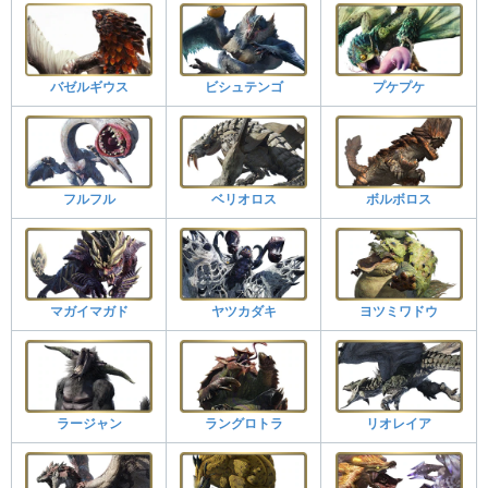
バゼルギウス
ビシュテンゴ
プケプケ
フルフル
ベリオロス
ボルボロス
マガイマガド
ヤツカダキ
ヨツミワドウ
ラージャン
ラングロトラ
リオレイア