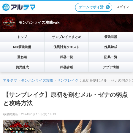
ゲームでポイ活
ログイン
モンハンライズ攻略wiki
トップ
サンブレイクまとめ
最強武器
MR最強装備
傀異討究クエスト
傀異錬成
重ね着
武器一覧
防具一覧
傀異錬成
武器診断
アプデ情報
アルテマ
モンハンライズ攻略
サンブレイク
原初を刻むメル・ゼナの弱点と
【サンブレイク】原初を刻むメル・ゼナの弱点
と攻略方法
最終更新：2024年1月10日(水) 14:13