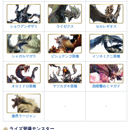
ショウグンギザミ
ライゼクス
セルレギオス
シャガルマガラ
ビシュテンゴ亜種
イソネミクニ亜種
オロミドロ亜種
ヤツカダキ亜種
怨嗟響めくマガド
-
-
激昂ラージャン
ライズ登場モンスター