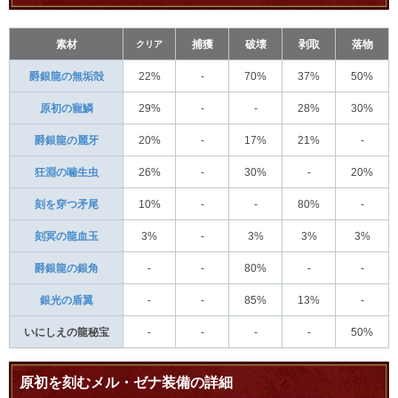
素材
クリア
捕獲
破壊
剥取
落物
爵銀龍の無垢殻
22%
-
70%
37%
50%
原初の寵鱗
29%
-
-
28%
30%
爵銀龍の麗牙
20%
-
17%
21%
-
狂淵の噛生虫
26%
-
30%
-
20%
刻を穿つ矛尾
10%
-
-
80%
-
刻冥の龍血玉
3%
-
3%
3%
3%
爵銀龍の銀角
-
-
80%
-
-
銀光の盾翼
-
-
85%
13%
-
いにしえの龍秘宝
-
-
-
-
50%
原初を刻むメル・ゼナ装備の詳細