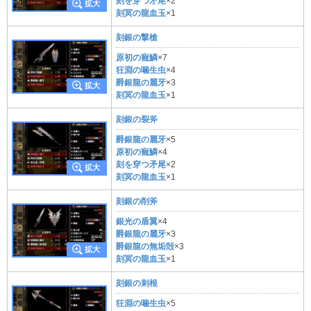
刻を穿つ矛尾
×2
刻冥の龍血玉
×1
刻銀の撃槍
原初の寵鱗
×7
狂淵の噛生虫
×4
爵銀龍の麗牙
×3
刻冥の龍血玉
×1
刻銀の裂斧
爵銀龍の麗牙
×5
原初の寵鱗
×4
刻を穿つ矛尾
×2
刻冥の龍血玉
×1
刻銀の削斧
銀光の盾翼
×4
爵銀龍の麗牙
×3
爵銀龍の無垢殻
×3
刻冥の龍血玉
×1
刻銀の刺根
狂淵の噛生虫
×5