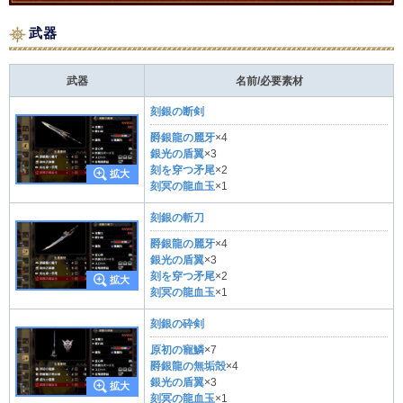
武器
武器
名前/必要素材
刻銀の断剣
爵銀龍の麗牙
×4
銀光の盾翼
×3
刻を穿つ矛尾
×2
刻冥の龍血玉
×1
刻銀の斬刀
爵銀龍の麗牙
×4
銀光の盾翼
×3
刻を穿つ矛尾
×2
刻冥の龍血玉
×1
刻銀の砕剣
原初の寵鱗
×7
爵銀龍の無垢殻
×4
銀光の盾翼
×3
刻冥の龍血玉
×1