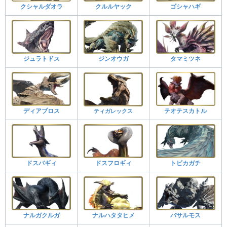
クシャルダオラ
クルルヤック
ゴシャハギ
ジュラトドス
ジンオウガ
タマミツネ
ディアブロス
ティガレックス
テオテスカトル
ドスバギィ
ドスフロギィ
トビカガチ
ナルガクルガ
ナルハタタヒメ
バサルモス