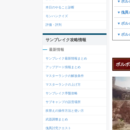
▼ボル
本日のやること診断
▼傀異
モンハンクイズ
▼ボル
評価・評判
▼ボル
サンブレイク攻略情報
最新情報
サンブレイク最新情報まとめ
ボルボ
アップデート情報まとめ
マスターランクの解放条件
マスターランクの上げ方
サンブレイク序盤攻略
サブキャンプの設営場所
疾替えの操作方法と使い方
武器調整まとめ
傀異討究クエスト