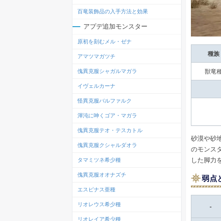
百竜装飾品の入手方法と効果
アプデ追加モンスター
原初を刻むメル・ゼナ
種族
アマツマガツチ
傀異克服シャガルマガラ
獣竜
イヴェルカーナ
怪異克服バルファルク
渾沌に呻くゴア・マガラ
傀異克服テオ・テスカトル
砂漠や砂
傀異克服クシャルダオラ
のモンス
した脚力
タマミツネ希少種
傀異克服オオナズチ
弱点
エスピナス亜種
リオレウス希少種
-
リオレイア希少種