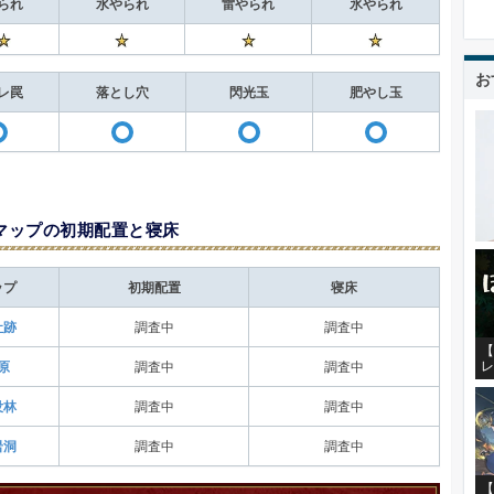
られ
水やられ
雷やられ
氷やられ
お
レ罠
落とし穴
閃光玉
肥やし玉
〇
〇
〇
〇
マップの初期配置と寝床
ップ
初期配置
寝床
社跡
調査中
調査中
【
レ
原
調査中
調査中
没林
調査中
調査中
岩洞
調査中
調査中
【