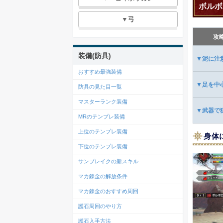
ボルボ
▼弓
攻
装備(防具)
▼泥に注
おすすめ最強装備
▼足を中
防具の見た目一覧
マスターランク装備
▼武器で
MRのテンプレ装備
上位のテンプレ装備
身体
下位のテンプレ装備
サンブレイクの新スキル
マカ錬金の解放条件
マカ錬金のおすすめ周回
護石周回のやり方
護石入手方法