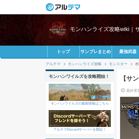
モンハンライズ攻略wiki
トップ
サンブレまとめ
最強武器
アルテマ
モンハンライズ攻略
モンスター
ボ
モンハンワイルズを攻略開始！
【サン
最終更新
モンハンワイルズの最新情報はこちら
アルテマDiscordサーバーを開設！