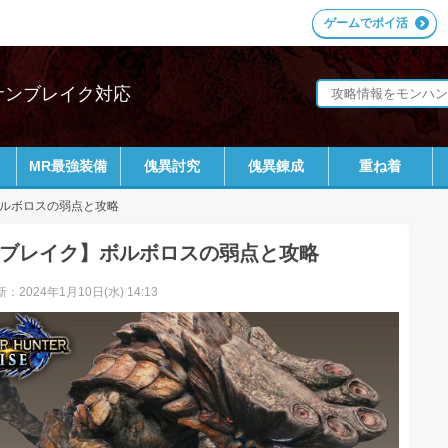
ゲームでポイ活
｜サンブレイク対応
MR最強装備
傀異討究
傀異錬成
重ね着
ルボロスの弱点と攻略
ブレイク】ボルボロスの弱点と攻略
：2024年1月10日(水) 14:13