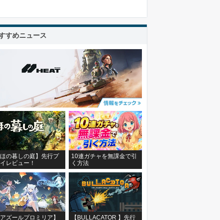
すすめニュース
ほの暮しの庭】先行プ
10連ガチャを無課金で引
イレビュー！
く方法
アズールプロミリア】
【BULLACATOR 】先行