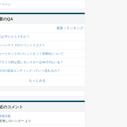
イページ
新のQA
最新
|
ランキング
のお守りどうですか？
ンハンライズのイベントクエスト
ョートカットのパレットセット初期化について
プライズ的な隠しモンスターはVer3.0もいる？
er3.0の追加エンディングっていつ見れるの？
もっとみる
近のコメント
談掲示板
名無しのハンター
より