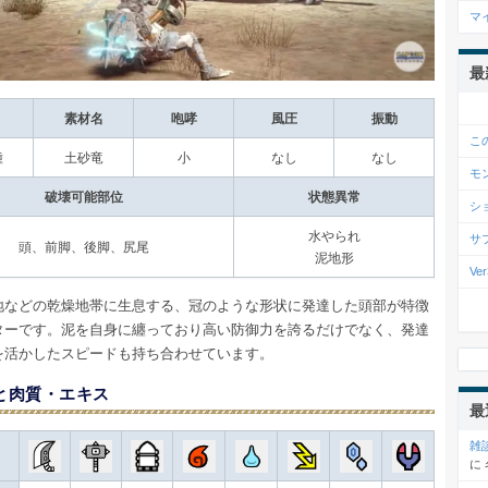
マ
最
素材名
咆哮
風圧
振動
こ
種
土砂竜
小
なし
なし
モ
破壊可能部位
状態異常
シ
水やられ
サ
頭、前脚、後脚、尻尾
泥地形
V
地などの乾燥地帯に生息する、冠のような形状に発達した頭部が特徴
ターです。泥を自身に纏っており高い防御力を誇るだけでなく、発達
を活かしたスピードも持ち合わせています。
と肉質・エキス
最
雑
に