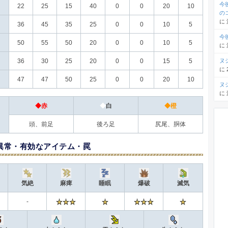
今
22
25
15
40
0
0
20
10
の
に
36
45
35
25
0
0
10
5
今
50
55
50
20
0
0
10
5
に
ヌ
36
30
25
20
0
0
15
5
に
47
47
50
25
0
0
20
10
ヌ
に
◆赤
◆
白
◆橙
頭、前足
後ろ足
尻尾、胴体
異常・有効なアイテム・罠
気絶
麻痺
睡眠
爆破
滅気
-