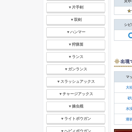
火や
▼片手剣
▼双剣
シビ
▼ハンマー
▼狩猟笛
▼ランス
出現
▼ガンランス
マ
▼スラッシュアックス
大
▼チャージアックス
砂
▼操虫棍
水
▼ライトボウガン
溶
▼ヘビィボウガン