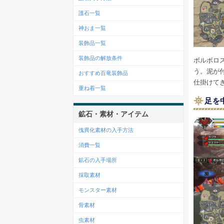
護石一覧
神おま一覧
装飾品一覧
装飾品の解放条件
ボルボロ
う。泥が
おすすめ百竜装飾品
仕掛けて
重ね着一覧
足を
鉱石・素材・アイテム
傀異化素材の入手方法
消費一覧
鉱石の入手場所
採取素材
モンスター素材
骨素材
虫素材