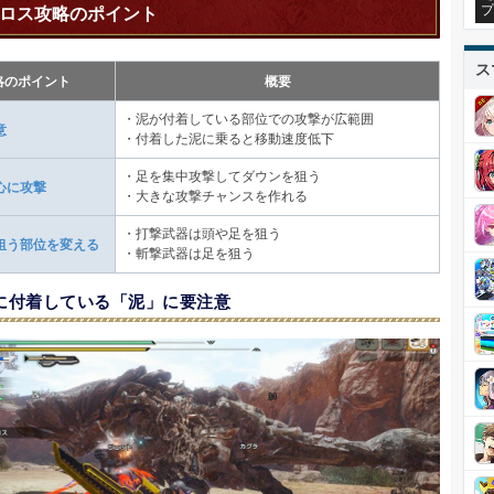
プ
ロス攻略のポイント
ス
略のポイント
概要
・泥が付着している部位での攻撃が広範囲
意
・付着した泥に乗ると移動速度低下
・足を集中攻撃してダウンを狙う
心に攻撃
・大きな攻撃チャンスを作れる
・打撃武器は頭や足を狙う
狙う部位を変える
・斬撃武器は足を狙う
に付着している「泥」に要注意