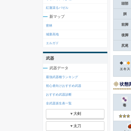
頭部
紅蓮滾るバゼル
胴
新マップ
前脚
密林
城塞高地
後脚
エルガド
尻尾
武器
◆
◆
◆
武器データ
エキス
最強武器種ランキング
状態
初心者向けおすすめ武器
おすすめ武器診断
全武器派生表一覧
毒
▼大剣
▼太刀