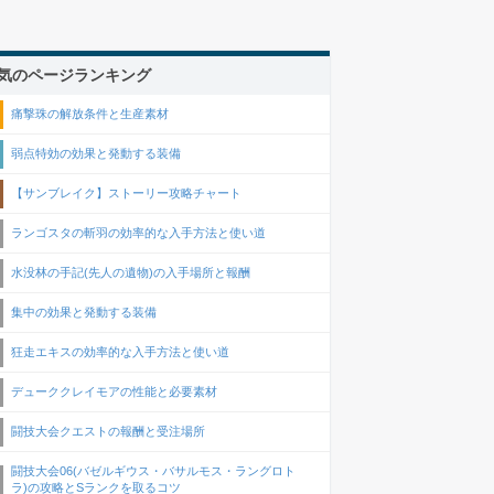
気のページランキング
痛撃珠の解放条件と生産素材
弱点特効の効果と発動する装備
【サンブレイク】ストーリー攻略チャート
ランゴスタの斬羽の効率的な入手方法と使い道
水没林の手記(先人の遺物)の入手場所と報酬
集中の効果と発動する装備
狂走エキスの効率的な入手方法と使い道
デューククレイモアの性能と必要素材
闘技大会クエストの報酬と受注場所
闘技大会06(バゼルギウス・バサルモス・ラングロト
ラ)の攻略とSランクを取るコツ