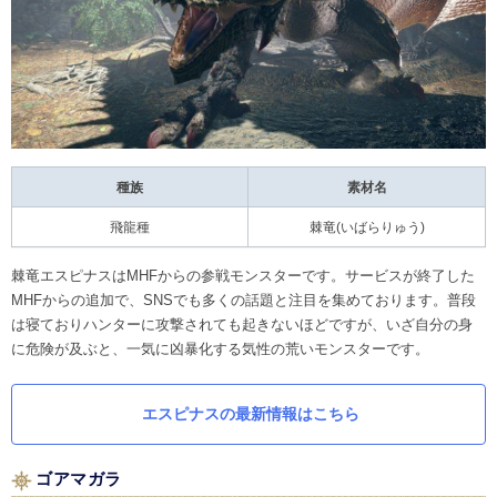
種族
素材名
飛龍種
棘竜(いばらりゅう)
棘竜エスピナスはMHFからの参戦モンスターです。サービスが終了した
MHFからの追加で、SNSでも多くの話題と注目を集めております。普段
は寝ておりハンターに攻撃されても起きないほどですが、いざ自分の身
に危険が及ぶと、一気に凶暴化する気性の荒いモンスターです。
エスピナスの最新情報はこちら
ゴアマガラ