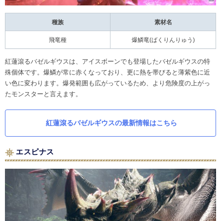
種族
素材名
飛竜種
爆鱗竜(ばくりんりゅう)
紅蓮滾るバゼルギウスは、アイスボーンでも登場したバゼルギウスの特
殊個体です。爆鱗が常に赤くなっており、更に熱を帯びると薄紫色に近
い色に変わります。爆発範囲も広がっているため、より危険度の上がっ
たモンスターと言えます。
紅蓮滾るバゼルギウスの最新情報はこちら
エスピナス