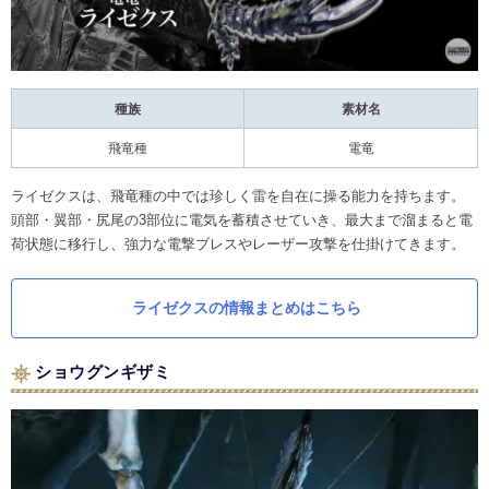
種族
素材名
飛竜種
電竜
ライゼクスは、飛竜種の中では珍しく雷を自在に操る能力を持ちます。
頭部・翼部・尻尾の3部位に電気を蓄積させていき、最大まで溜まると電
荷状態に移行し、強力な電撃ブレスやレーザー攻撃を仕掛けてきます。
ライゼクスの情報まとめはこちら
ショウグンギザミ