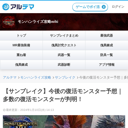
ゲームでポイ活
ログイン
モンハンライズ攻略wiki
トップ
サンブレイクまとめ
最強武器
MR最強装備
傀異討究クエスト
傀異錬成
重ね着
武器一覧
防具一覧
傀異錬成
武器診断
アプデ情報
アルテマ
モンハンライズ攻略
サンブレイク
今後の復活モンスター予想｜多
【サンブレイク】今後の復活モンスター予想｜
多数の復活モンスターが判明！
最終更新：2024年1月10日(水) 14:13