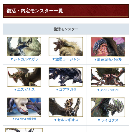
復活・内定モンスター一覧
復活モンスター
▼シャガルマガラ
▼激昂ラージャン
▼紅蓮滾るバゼル
▼エスピナス
▼ゴアマガラ
▼
ダイミョウザザミ
▼ナルガクルガ希少種
▼セルレギオス
▼ライゼクス
-
-