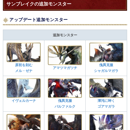
サンブレイクの追加モンスター
アップデート追加モンスター
追加モンスター
原初を刻む
傀異克服
アマツマガツチ
メル・ゼナ
シャガルマガラ
イヴェルカーナ
傀異克服
渾沌に呻く
バルファルク
ゴアマガラ