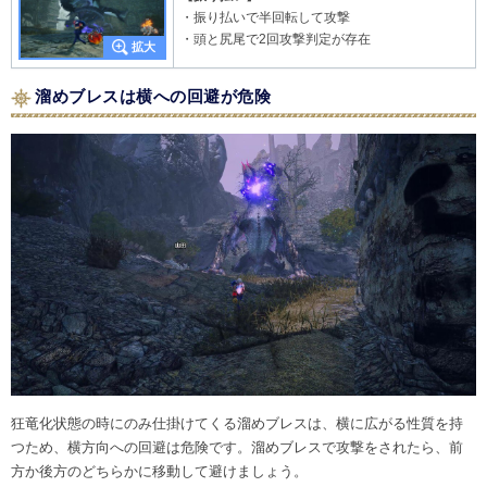
・振り払いで半回転して攻撃
・頭と尻尾で2回攻撃判定が存在
溜めブレスは横への回避が危険
狂竜化状態の時にのみ仕掛けてくる溜めブレスは、横に広がる性質を持
つため、横方向への回避は危険です。溜めブレスで攻撃をされたら、前
方か後方のどちらかに移動して避けましょう。