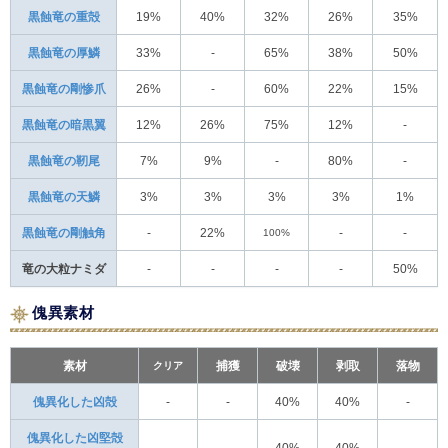
黒蝕竜の重殻
19%
40%
32%
26%
35%
黒蝕竜の厚鱗
33%
-
65%
38%
50%
黒蝕竜の剛惨爪
26%
-
60%
22%
15%
黒蝕竜の暗黒翼
12%
26%
75%
12%
-
黒蝕竜の靭尾
7%
9%
-
80%
-
黒蝕竜の天鱗
3%
3%
3%
3%
1%
黒蝕竜の剛触角
-
22%
100%
-
-
竜の大粒ナミダ
-
-
-
-
50%
傀異素材
素材
クリア
捕獲
破壊
剥取
落物
傀異化した凶殻
-
-
40%
40%
-
傀異化した凶堅殻