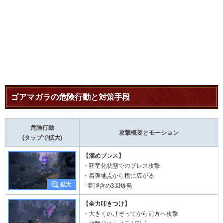
ゴアマガラの危険行動と対策手段
危険行動
攻撃概要とモーション
(タップで拡大)
【溜めブレス】
・狂竜化状態でのブレス攻撃
・着弾地点から横に広がる
└着弾含め3回爆発
【全力叩きつけ】
・大きくのけぞってから前方へ攻撃