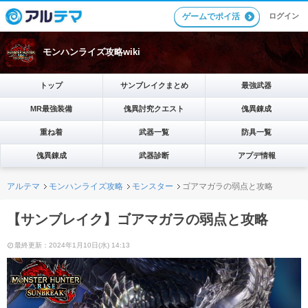
ゲームでポイ活
ログイン
モンハンライズ攻略wiki
トップ
サンブレイクまとめ
最強武器
MR最強装備
傀異討究クエスト
傀異錬成
重ね着
武器一覧
防具一覧
傀異錬成
武器診断
アプデ情報
アルテマ
モンハンライズ攻略
モンスター
ゴアマガラの弱点と攻略
【サンブレイク】ゴアマガラの弱点と攻略
最終更新：2024年1月10日(水) 14:13