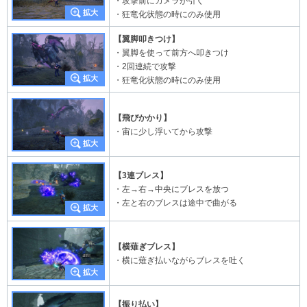
・攻撃前にカメラが引く
・狂竜化状態の時にのみ使用
【翼脚叩きつけ】
・翼脚を使って前方へ叩きつけ
・2回連続で攻撃
・狂竜化状態の時にのみ使用
【飛びかかり】
・宙に少し浮いてから攻撃
【3連ブレス】
・左→右→中央にブレスを放つ
・左と右のブレスは途中で曲がる
【横薙ぎブレス】
・横に薙ぎ払いながらブレスを吐く
【振り払い】