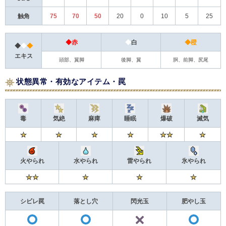
触角
75
70
50
20
0
10
5
25
◆赤
◆
白
◆橙
◆
◆
◆
エキス
頭部、翼脚
後脚、翼
胴、前脚、尻尾
状態異常・有効なアイテム・罠
毒
気絶
麻痺
睡眠
爆破
滅気
火やられ
水やられ
雷やられ
氷やられ
シビレ罠
落とし穴
閃光玉
肥やし玉
X
〇
〇
〇