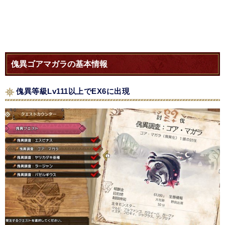
傀異ゴアマガラの基本情報
傀異等級Lv111以上でEX6に出現