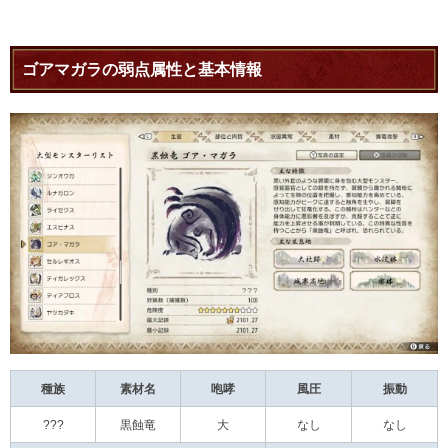
ゴアマガラの弱点属性と基本情報
種族
素材名
咆哮
風圧
振動
???
黒蝕竜
大
なし
なし