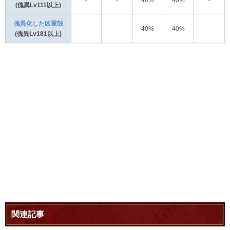
-
-
40%
40%
-
(傀異Lv111以上)
傀異化した凶重殻
-
-
40%
40%
-
(傀異Lv181以上)
関連記事