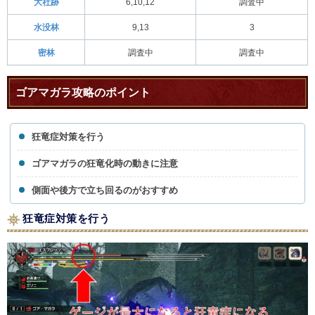
大社跡
6,10,12
調査中
水没林
9,13
3
密林
調査中
調査中
ゴアマガラ攻略のポイント
狂竜症対策を行う
ゴアマガラの狂竜化時の動きに注意
側面や後方で立ち回るのがおすすめ
狂竜症対策を行う