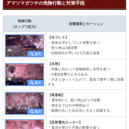
アマツマガツチの危険行動と対策手段
危険行動
攻撃概要とモーション
(タップで拡大)
【水ブレス】
・身体を浮かしブレス攻撃を放つ
・怒り時は2連攻撃
・比較的出が早いので正面を退避
【水球】
・対象に向かって放物線状に水球を放つ
・2連続攻撃のときもある
・大きくゆっくりなので、直前で素早く横に回避
する
【竜巻砲】
・通常時1つ、怒り時は2つで攻撃
・発生まではやや時間あり
・範囲が広いため左右に大きく回避する
【尻尾電光カッター】
・電光を帯びた円形の斬撃を放つ