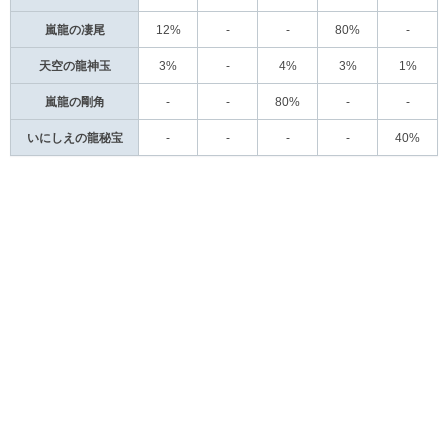
嵐龍の凄尾
12%
-
-
80%
-
天空の龍神玉
3%
-
4%
3%
1%
嵐龍の剛角
-
-
80%
-
-
いにしえの龍秘宝
-
-
-
-
40%