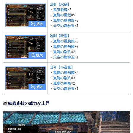
凶針【水禍】
・
嵐気胞塊
×5
・
嵐龍の重殻
×5
・
嵐龍の重胸殻
×3
・
天空の龍神玉
×1
凶刻【時雨】
・
嵐龍の重胸殻
×6
・
嵐龍の厚飛膜
×3
・
嵐龍の剛爪
×2
・
天空の龍神玉
×1
凶弓【小夜嵐】
・
嵐龍の厚飛膜
×4
・
嵐龍の剛爪
×3
・
嵐龍の剛角
×2
・
天空の龍神玉
×1
鉄蟲糸技の威力が上昇