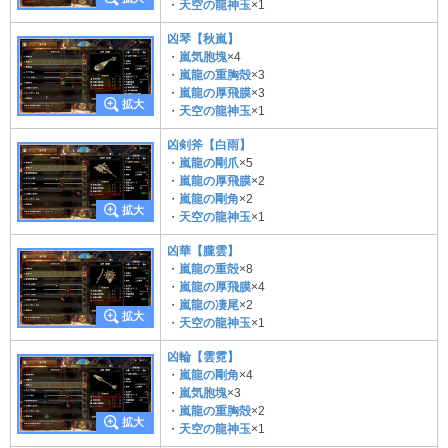
・
天空の龍神玉
×1
凶琴【秋嵐】
・
嵐気胞塊
×4
・
嵐龍の重胸殻
×3
・
嵐龍の厚飛膜
×3
・
天空の龍神玉
×1
凶剣斧【白雨】
・
嵐龍の剛爪
×5
・
嵐龍の厚飛膜
×2
・
嵐龍の剛角
×2
・
天空の龍神玉
×1
凶華【朧雲】
・
嵐龍の重殻
×8
・
嵐龍の厚飛膜
×4
・
嵐龍の凄尾
×2
・
天空の龍神玉
×1
凶輪【雲霓】
・
嵐龍の剛角
×4
・
嵐気胞塊
×3
・
嵐龍の重胸殻
×2
・
天空の龍神玉
×1