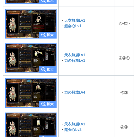
・
天衣無崩Lv1
④④①
・
超会心Lv1
・
天衣無崩Lv1
④④①
・
力の解放Lv1
・
力の解放Lv4
④③
・
天衣無崩Lv1
④④
・
超会心Lv2