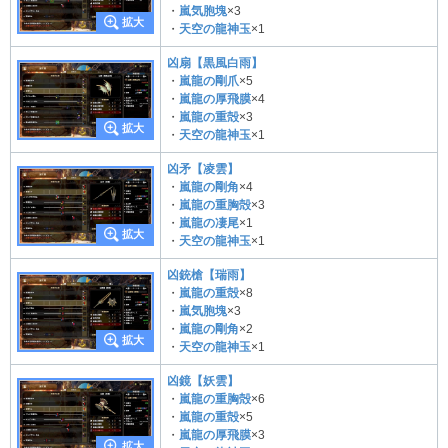
・
嵐気胞塊
×3
・
天空の龍神玉
×1
凶扇【黒風白雨】
・
嵐龍の剛爪
×5
・
嵐龍の厚飛膜
×4
・
嵐龍の重殻
×3
・
天空の龍神玉
×1
凶矛【凌雲】
・
嵐龍の剛角
×4
・
嵐龍の重胸殻
×3
・
嵐龍の凄尾
×1
・
天空の龍神玉
×1
凶銃槍【瑞雨】
・
嵐龍の重殻
×8
・
嵐気胞塊
×3
・
嵐龍の剛角
×2
・
天空の龍神玉
×1
凶鏡【妖雲】
・
嵐龍の重胸殻
×6
・
嵐龍の重殻
×5
・
嵐龍の厚飛膜
×3