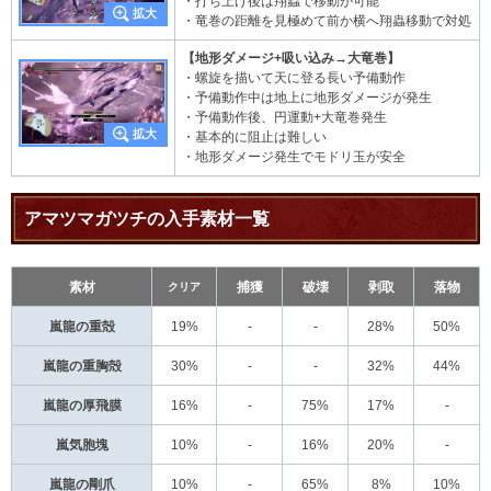
・打ち上げ後は翔蟲で移動が可能
・竜巻の距離を見極めて前か横へ翔蟲移動で対処
【地形ダメージ+吸い込み→大竜巻】
・螺旋を描いて天に登る長い予備動作
・予備動作中は地上に地形ダメージが発生
・予備動作後、円運動+大竜巻発生
・基本的に阻止は難しい
・地形ダメージ発生でモドリ玉が安全
アマツマガツチの入手素材一覧
素材
クリア
捕獲
破壊
剥取
落物
嵐龍の重殻
19%
-
-
28%
50%
嵐龍の重胸殻
30%
-
-
32%
44%
嵐龍の厚飛膜
16%
-
75%
17%
-
嵐気胞塊
10%
-
16%
20%
-
嵐龍の剛爪
10%
-
65%
8%
10%