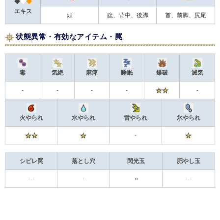
◆
◆
◆
エキス
頭
腹、背中、後脚
首、前脚、尻尾
状態異常・有効なアイテム・罠
毒
気絶
麻痺
睡眠
爆破
滅気
-
-
-
-
-
火やられ
水やられ
雷やられ
氷やられ
-
シビレ罠
落とし穴
閃光玉
肥やし玉
-
-
○
-