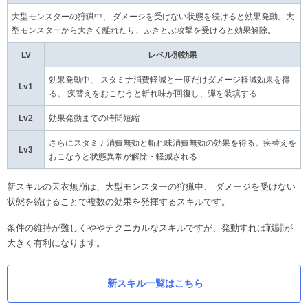
大型モンスターの狩猟中、 ダメージを受けない状態を続けると効果発動。大
型モンスターから大きく離れたり、ふきとぶ攻撃を受けると効果解除。
LV
レベル別効果
効果発動中、 スタミナ消費軽減と一度だけダメージ軽減効果を得
Lv1
る。 疾替えをおこなうと斬れ味が回復し、弾を装填する
Lv2
効果発動までの時間短縮
さらにスタミナ消費無効と斬れ味消費無効の効果を得る。疾替えを
Lv3
おこなうと状態異常が解除・軽減される
新スキルの天衣無崩は、大型モンスターの狩猟中、 ダメージを受けない
状態を続けることで複数の効果を発揮するスキルです。
条件の維持が難しくややテクニカルなスキルですが、発動すれば戦闘が
大きく有利になります。
新スキル一覧はこちら