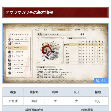
アマツマガツチの基本情報
種族
素材名
咆哮
風圧
振動
古龍種
嵐龍
大
大
無し
破壊可能部位
状態異常