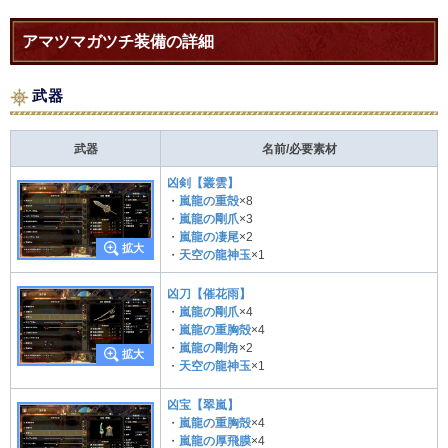
アマツマガツチ装備の詳細
武器
武器
名前/必要素材
凶剣【叢雲】
・
嵐龍の重殻
×8
・
嵐龍の剛爪
×3
・
嵐龍の凄尾
×2
・
天空の龍神玉
×1
凶刀【催花雨】
・
嵐龍の剛爪
×4
・
嵐龍の重胸殻
×4
・
嵐龍の剛角
×2
・
天空の龍神玉
×1
凶宝【翠嵐】
・
嵐龍の重胸殻
×4
・
嵐龍の厚飛膜
×4