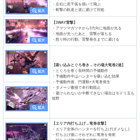
・左右に若干弧を描いて飛ぶ
・斬撃の軌道と逆に避けて対処
【3WAY雷撃】
・アマツマガツチから3方向に地面が光る
・地面が光ったあと、雷撃が落ちる
・怒り時の行動。雷撃発生までに避ける
【吸い込みとぐろ巻き→その場大竜巻2連】
・とぐろを巻く長時間の予備動作
・予備動作中はハンターを吸い込む効果
・予備動作後、円運動+大竜巻発生
・ダメージ蓄積で本行動阻止
・避けられないか中断できない場合はモドリ玉も
視野
【エリア内打ち上げ→竜巻攻撃】
・エリア全体のハンターを打ち上げ(ダメなし)
・打ち上げ後にそれぞれに竜巻を発射