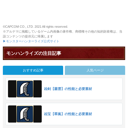
©CAPCOM CO., LTD. 2021 All rights reserved.
※アルテマに掲載しているゲーム内画像の著作権、商標権その他の知的財産権は、当
該コンテンツの提供元に帰属します
▶モンスターハンターライズ公式サイト
モンハンライズの注目記事
おすすめ記事
人気ページ
凶剣【叢雲】の性能と必要素材
凶宝【翠嵐】の性能と必要素材