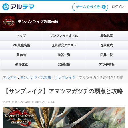
ゲームでポイ活
ログイン
モンハンライズ攻略wiki
トップ
サンブレイクまとめ
最強武器
MR最強装備
傀異討究クエスト
傀異錬成
重ね着
武器一覧
防具一覧
傀異錬成
武器診断
アプデ情報
アルテマ
モンハンライズ攻略
サンブレイク
アマツマガツチの弱点と攻略
【サンブレイク】アマツマガツチの弱点と攻略
最終更新：2024年1月10日(水) 14:13