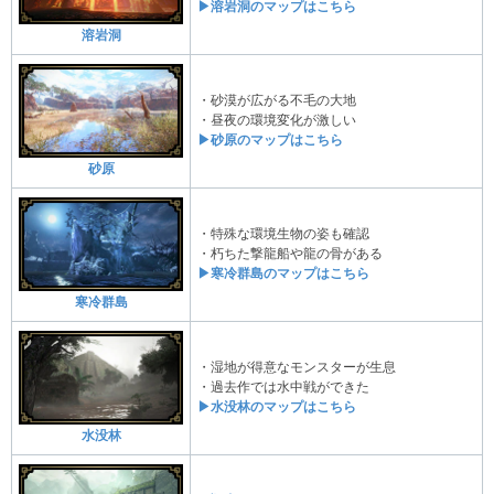
▶溶岩洞のマップはこちら
溶岩洞
・砂漠が広がる不毛の大地
・昼夜の環境変化が激しい
▶砂原のマップはこちら
砂原
・特殊な環境生物の姿も確認
・朽ちた撃龍船や龍の骨がある
▶寒冷群島のマップはこちら
寒冷群島
・湿地が得意なモンスターが生息
・過去作では水中戦ができた
▶水没林のマップはこちら
水没林