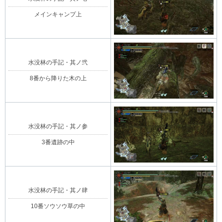
メインキャンプ上
水没林の手記・其ノ弐
8番から降りた木の上
水没林の手記・其ノ参
3番遺跡の中
水没林の手記・其ノ肆
10番ソウソウ草の中