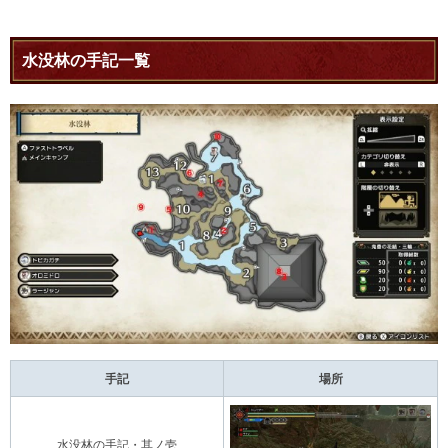
水没林の手記一覧
手記
場所
水没林の手記・其ノ壱