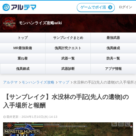
ゲームでポイ活
ログイン
モンハンライズ攻略wiki
トップ
サンブレイクまとめ
最強武器
MR最強装備
傀異討究クエスト
傀異錬成
重ね着
武器一覧
防具一覧
傀異錬成
武器診断
アプデ情報
アルテマ
モンハンライズ攻略
マップ
水没林の手記(先人の遺物)の入手場所
【サンブレイク】水没林の手記(先人の遺物)の
入手場所と報酬
最終更新：2024年1月10日(水) 14:13