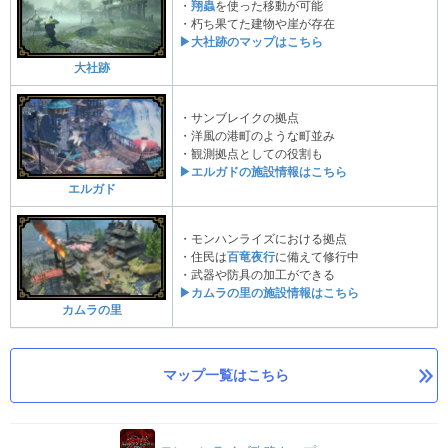
・
翔蟲
を使った移動が可能
・朽ち果てた建物や崖が存在
▶大社跡のマップはこちら
大社跡
・サンブレイクの拠点
・洋風の港町のような町並み
・観測拠点としての役割も
▶エルガドの施設情報はこちら
エルガド
・モンハンライズにおける拠点
・住民は
百竜夜行
に備えて修行中
・武器や防具の加工ができる
▶カムラの里の施設情報はこちら
カムラの里
マップ一覧はこちら