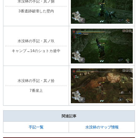
水没林の手記・其ノ捌
3番遺跡破壊した壁内
水没林の手記・其ノ玖
キャンプ→14のショトカ途中
水没林の手記・其ノ拾
7番崖上
関連記事
手記一覧
水没林のマップ情報