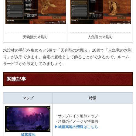
天狗獣の木彫り
人魚竜の木彫り
水没林の手記を集めると5個で「天狗獣の木彫り」10個で「人魚竜の木彫
り」が入手できます。自宅の置物として飾ることができるので、ルーム
サービスから設定してみましょう。
関連記事
マップ
特徴
・サンブレイク追加マップ
・洋風のイメージが特徴的
▶城塞高地の情報はこちら
城塞高地