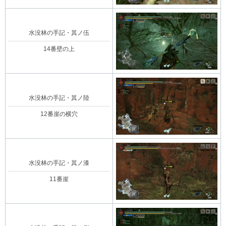
水没林の手記・其ノ伍
14番壁の上
水没林の手記・其ノ陸
12番崖の横穴
水没林の手記・其ノ漆
11番崖