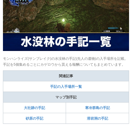
モンハンライズ(サンブレイク)の水没林の手記(先人の遺物)の入手場所を記載。
手記を5個集めるごとにカゲロウから貰える報酬についてもまとめています。
関連記事
手記の入手場所一覧
マップ別手記
大社跡の手記
寒冷群島の手記
砂原の手記
溶岩洞の手記