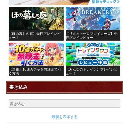
【ほの暮しの庭】先行プレイレビ
【リミットゼロブレイカーズ】先
ュー！
行プレイレビュー！
【速報】10連ガチャを無課金で引
【みんなのトレイン】プレイレビ
く方法
ュー！
書き込み
最新を表示する