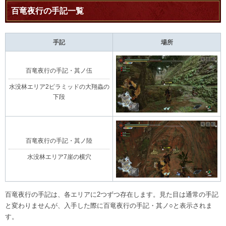
百竜夜行の手記一覧
手記
場所
百竜夜行の手記・其ノ伍
水没林エリア2ピラミッドの大翔蟲の
下段
百竜夜行の手記・其ノ陸
水没林エリア7崖の横穴
百竜夜行の手記は、各エリアに2つずつ存在します。見た目は通常の手記
と変わりませんが、入手した際に百竜夜行の手記・其ノ○と表示されま
す。