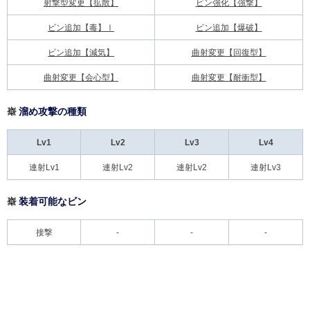
射撃型変更【拡散】
ビン強化【強撃】
ビン追加【毒】Ⅰ
ビン追加【爆破】
ビン追加【減気】
曲射変更【回復型】
曲射変更【会心型】
曲射変更【耐衝型】
溜め攻撃の種類
Lv1
Lv2
Lv3
Lv4
連射Lv1
連射Lv2
連射Lv2
連射Lv3
装着可能なビン
接撃
-
-
-