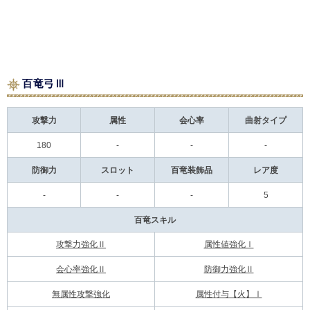
百竜弓Ⅲ
攻撃力
属性
会心率
曲射タイプ
180
-
-
-
防御力
スロット
百竜装飾品
レア度
-
-
-
5
百竜スキル
攻撃力強化Ⅱ
属性値強化Ⅰ
会心率強化Ⅱ
防御力強化Ⅱ
無属性攻撃強化
属性付与【火】Ⅰ