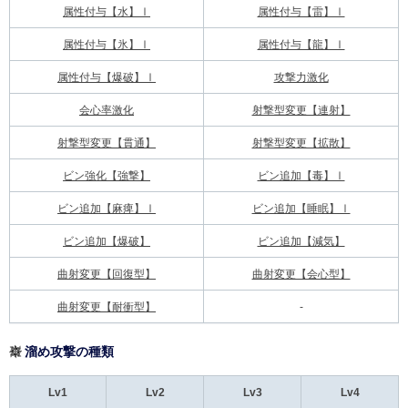
属性付与【水】Ⅰ
属性付与【雷】Ⅰ
属性付与【氷】Ⅰ
属性付与【龍】Ⅰ
属性付与【爆破】Ⅰ
攻撃力激化
会心率激化
射撃型変更【連射】
射撃型変更【貫通】
射撃型変更【拡散】
ビン強化【強撃】
ビン追加【毒】Ⅰ
ビン追加【麻痺】Ⅰ
ビン追加【睡眠】Ⅰ
ビン追加【爆破】
ビン追加【減気】
曲射変更【回復型】
曲射変更【会心型】
曲射変更【耐衝型】
-
溜め攻撃の種類
Lv1
Lv2
Lv3
Lv4