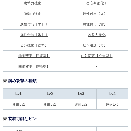
攻撃力強化Ⅰ
会心率強化Ⅰ
防御力強化Ⅰ
属性付与【火】Ⅰ
属性付与【水】Ⅰ
属性付与【雷】Ⅰ
属性付与【氷】Ⅰ
攻撃力激化
ビン強化【強撃】
ビン追加【毒】Ⅰ
曲射変更【回復型】
曲射変更【会心型】
曲射変更【耐衝型】
-
溜め攻撃の種類
Lv1
Lv2
Lv3
Lv4
連射Lv1
連射Lv1
連射Lv2
連射Lv3
装着可能なビン