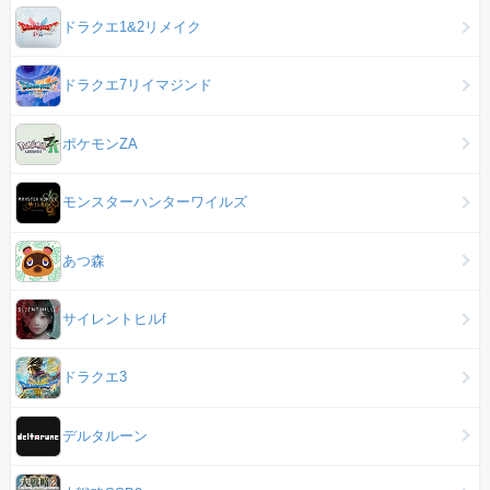
ドラクエ1&2リメイク
ドラクエ7リイマジンド
ポケモンZA
モンスターハンターワイルズ
あつ森
サイレントヒルf
ドラクエ3
デルタルーン