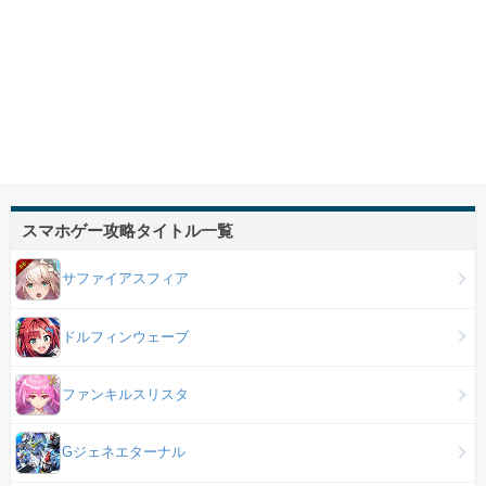
スマホゲー攻略タイトル一覧
サファイアスフィア
ドルフィンウェーブ
ファンキルスリスタ
Gジェネエターナル