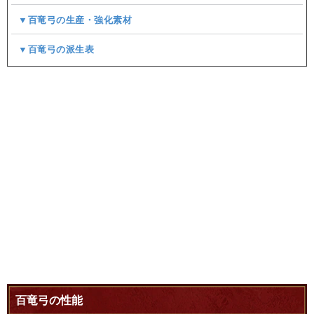
▼百竜弓の生産・強化素材
▼百竜弓の派生表
百竜弓の性能