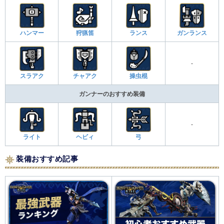
ハンマー
狩猟笛
ランス
ガンランス
-
スラアク
チャアク
操虫棍
ガンナーのおすすめ装備
-
ライト
ヘビィ
弓
装備おすすめ記事