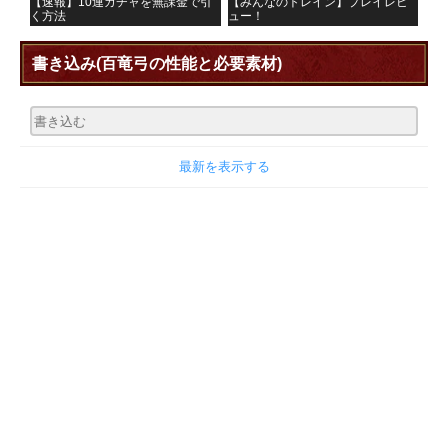
【速報】10連ガチャを無課金で引
【みんなのトレイン】プレイレビ
く方法
ュー！
書き込み
(百竜弓の性能と必要素材)
最新を表示する