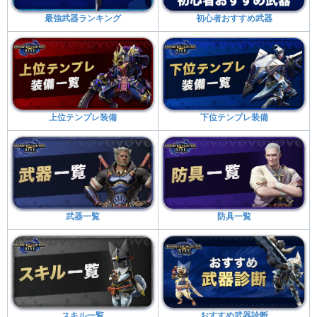
最強武器ランキング
初心者おすすめ武器
上位テンプレ装備
下位テンプレ装備
武器一覧
防具一覧
スキル一覧
おすすめ武器診断