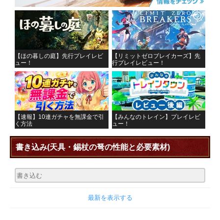
【ほの暮しの庭】先行プレイレビ
【リミットゼロブレイカーズ】先
ュー！
行プレイレビュー！
【速報】10連ガチャを無課金で引
【みんなのトレイン】プレイレビ
く方法
ュー！
書き込み
(天具・錫杖の弩の性能と必要素材)
最新を表示する