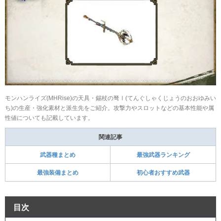
モンハンライズ(MHRise)の天具・錫杖の弩Ⅰ(てんぐしゃくじょうのおおゆみい
ち)の生産・強化素材と派生先をご紹介。攻撃力やスロットなどの基本性能や属
性値についても記載しています。
関連記事
武器種まとめ
最強武器ランキング
最強装備まとめ
初心者おすすめ武器
目次