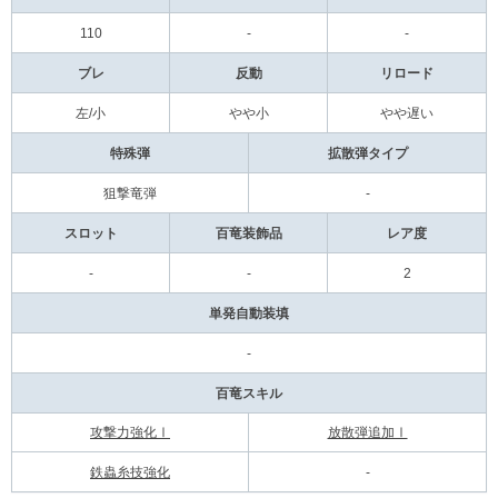
110
-
-
ブレ
反動
リロード
左/小
やや小
やや遅い
特殊弾
拡散弾タイプ
狙撃竜弾
-
スロット
百竜装飾品
レア度
-
-
2
単発自動装填
-
百竜スキル
攻撃力強化Ⅰ
放散弾追加Ⅰ
鉄蟲糸技強化
-