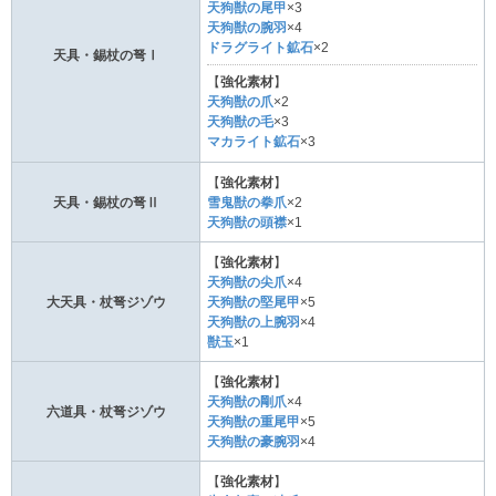
天狗獣の尾甲
×3
天狗獣の腕羽
×4
ドラグライト鉱石
×2
天具・錫杖の弩Ⅰ
【
強化素材
】
天狗獣の爪
×2
天狗獣の毛
×3
マカライト鉱石
×3
【
強化素材
】
天具・錫杖の弩Ⅱ
雪鬼獣の拳爪
×2
天狗獣の頭襟
×1
【
強化素材
】
天狗獣の尖爪
×4
大天具・杖弩ジゾウ
天狗獣の堅尾甲
×5
天狗獣の上腕羽
×4
獣玉
×1
【
強化素材
】
天狗獣の剛爪
×4
六道具・杖弩ジゾウ
天狗獣の重尾甲
×5
天狗獣の豪腕羽
×4
【
強化素材
】