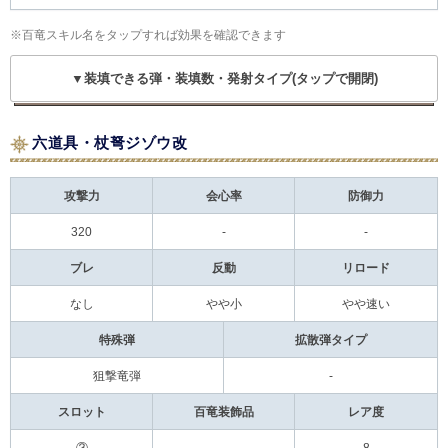
※百竜スキル名をタップすれば効果を確認できます
▼装填できる弾・装填数・発射タイプ(タップで開閉)
六道具・杖弩ジゾウ改
攻撃力
会心率
防御力
320
-
-
ブレ
反動
リロード
なし
やや小
やや速い
特殊弾
拡散弾タイプ
狙撃竜弾
-
スロット
百竜装飾品
レア度
③
-
8