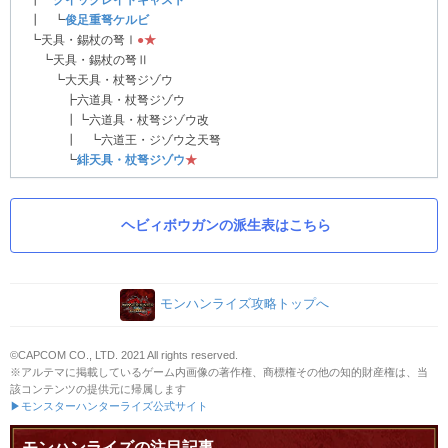
┃ ┗
俊足重弩ケルビ
┗天具・錫杖の弩Ⅰ
●
★
┗天具・錫杖の弩Ⅱ
┗大天具・杖弩ジゾウ
┣六道具・杖弩ジゾウ
┃┗六道具・杖弩ジゾウ改
┃ ┗六道王・ジゾウ之天弩
┗
緋天具・杖弩ジゾウ
★
ヘビィボウガンの派生表はこちら
モンハンライズ攻略トップへ
©CAPCOM CO., LTD. 2021 All rights reserved.
※アルテマに掲載しているゲーム内画像の著作権、商標権その他の知的財産権は、当
該コンテンツの提供元に帰属します
▶モンスターハンターライズ公式サイト
モンハンライズの注目記事