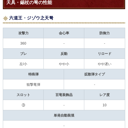
天具・錫杖の弩の性能
六道王・ジゾウ之天弩
攻撃力
会心率
防御力
360
-
-
ブレ
反動
リロード
左/小
やや小
やや遅い
特殊弾
拡散弾タイプ
狙撃竜弾
-
スロット
百竜装飾品
レア度
③
-
10
単発自動装填
-