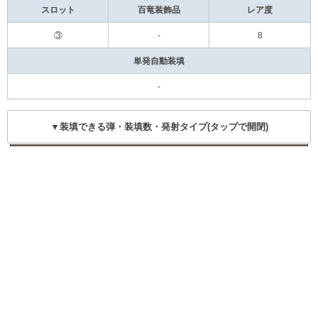
スロット
百竜装飾品
レア度
③
-
8
単発自動装填
-
▼装填できる弾・装填数・発射タイプ(タップで開閉)