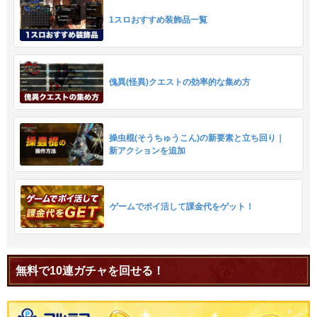
1スロおすすめ装飾品一覧
傀異(怪異)クエストの効率的な集め方
操虫棍(そうちゅうこん)の新要素と立ち回り｜
新アクションを追加
ゲームでポイ活して課金代をゲット！
無料で10連ガチャを回せる！