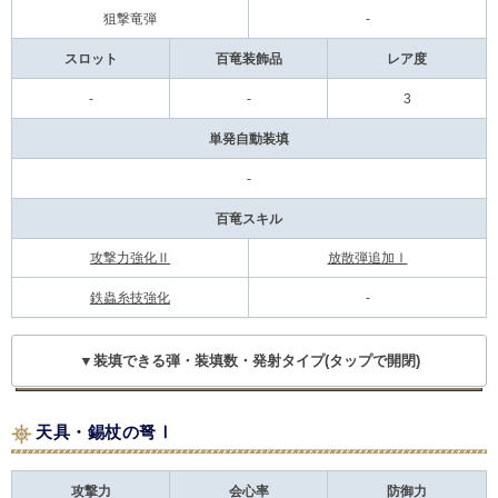
狙撃竜弾
-
スロット
百竜装飾品
レア度
-
-
3
単発自動装填
-
百竜スキル
攻撃力強化Ⅱ
放散弾追加Ⅰ
鉄蟲糸技強化
-
▼装填できる弾・装填数・発射タイプ(タップで開閉)
天具・錫杖の弩Ⅰ
攻撃力
会心率
防御力