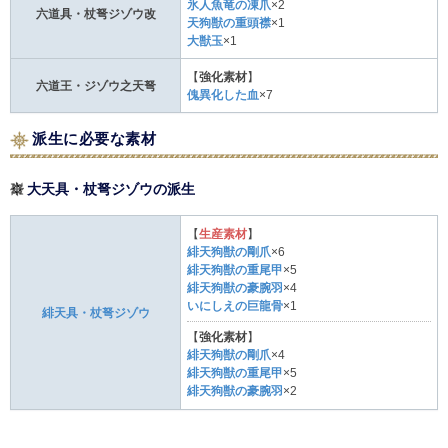
氷人魚竜の凍爪
×2
六道具・杖弩ジゾウ改
天狗獣の重頭襟
×1
大獣玉
×1
【
強化素材
】
六道王・ジゾウ之天弩
傀異化した血
×7
派生に必要な素材
大天具・杖弩ジゾウの派生
【
生産素材
】
緋天狗獣の剛爪
×6
緋天狗獣の重尾甲
×5
緋天狗獣の豪腕羽
×4
いにしえの巨龍骨
×1
緋天具・杖弩ジゾウ
【
強化素材
】
緋天狗獣の剛爪
×4
緋天狗獣の重尾甲
×5
緋天狗獣の豪腕羽
×2