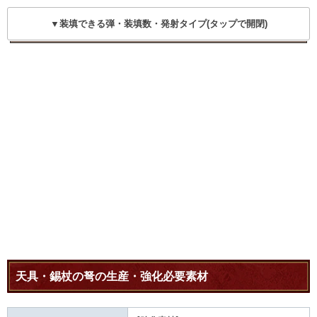
▼装填できる弾・装填数・発射タイプ(タップで開閉)
天具・錫杖の弩の生産・強化必要素材