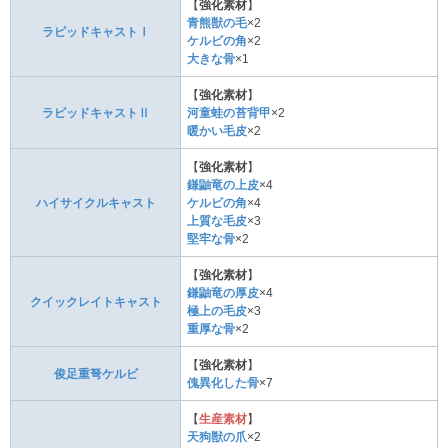
【
強化素材
】
青熊獣の毛
×2
ラピッドキャストⅠ
ケルビの角
×2
大きな骨
×1
【
強化素材
】
ラピッドキャストⅡ
河童蛙の苔背甲
×2
暖かい毛皮
×2
【
強化素材
】
鎌鼬竜の上皮
×4
ハイサイクルキャスト
ケルビの角
×4
上質な毛皮
×3
堅牢な骨
×2
【
強化素材
】
鎌鼬竜の厚皮
×4
クイックレイトキャスト
極上の毛皮
×3
重厚な骨
×2
【
強化素材
】
俊足重弩ケルビ
傀異化した骨
×7
【
生産素材
】
天狗獣の爪
×2