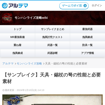
ゲームでポイ活
ログイン
モンハンライズ攻略wiki
トップ
サンブレイクまとめ
最強武器
MR最強装備
傀異討究クエスト
傀異錬成
重ね着
武器一覧
防具一覧
傀異錬成
武器診断
アプデ情報
アルテマ
モンハンライズ攻略
天具・錫杖の弩の性能と必要素材
【サンブレイク】天具・錫杖の弩の性能と必要
素材
最終更新：2024年1月10日(水) 14:13