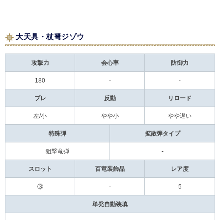
大天具・杖弩ジゾウ
攻撃力
会心率
防御力
180
-
-
ブレ
反動
リロード
左/小
やや小
やや遅い
特殊弾
拡散弾タイプ
狙撃竜弾
-
スロット
百竜装飾品
レア度
③
-
5
単発自動装填