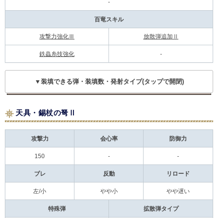
-
百竜スキル
攻撃力強化Ⅲ
放散弾追加Ⅱ
鉄蟲糸技強化
-
▼装填できる弾・装填数・発射タイプ(タップで開閉)
天具・錫杖の弩Ⅱ
攻撃力
会心率
防御力
150
-
-
ブレ
反動
リロード
左/小
やや小
やや遅い
特殊弾
拡散弾タイプ