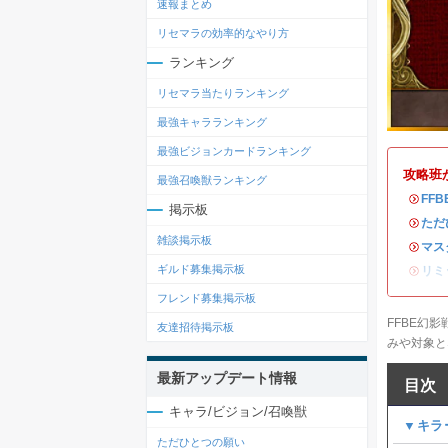
速報まとめ
リセマラの効率的なやり方
ランキング
リセマラ当たりランキング
最強キャラランキング
最強ビジョンカードランキング
攻略班
最強召喚獣ランキング
・
FF
掲示板
・
ただ
雑談掲示板
・
マス
ギルド募集掲示板
・
リミ
フレンド募集掲示板
FFBE幻
友達招待掲示板
みや対象と
最新アップデート情報
目次
キャラ/ビジョン/召喚獣
▼キラ
ただひとつの願い