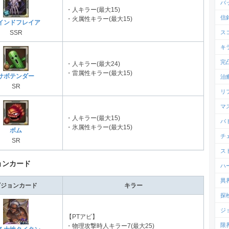
バ
・人キラー(最大15)
信
・火属性キラー(最大15)
インドフレイア
ス
SSR
キ
完
・人キラー(最大24)
・雷属性キラー(最大15)
サボテンダー
治
SR
リ
マ
・人キラー(最大15)
バ
・氷属性キラー(最大15)
ボム
チ
SR
ス
ョンカード
ハ
異
ビジョンカード
キラー
探
ジ
【PTアビ】
限
・物理攻撃時人キラー7(最大25)