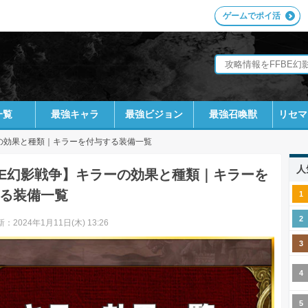
ゲームでポイ活
一覧
最強キャラ
最強ビジョン
最強召喚獣
リセマ
の効果と種類｜キラーを付与する装備一覧
人
BE幻影戦争】キラーの効果と種類｜キラーを
る装備一覧
：2024年1月11日(木) 13:26