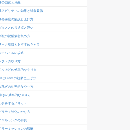
具の強化と覚醒
具アビリティの効果と対象装備
具熟練度の解説と上げ方
ガタメとの共通点と違い
喚獣の覚醒素材集め方
リーナ攻略とおすすめキャラ
ッチバトルの攻略
ラフトのやり方
ベル上げの効率的なやり方
ithとBraveの効果と上げ方
金稼ぎの効率的なやり方
P稼ぎの効率的なやり方
ルチをするメリット
ビリティ強化のやり方
イヤルランクの特典
イリーミッションの報酬