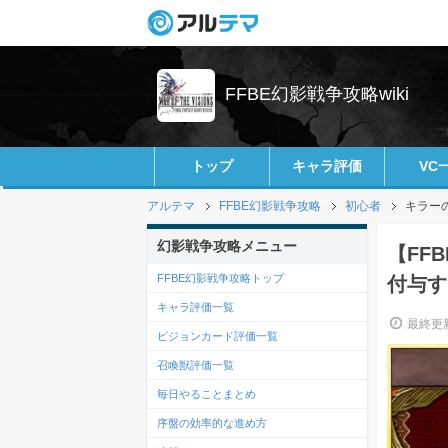
FFBE幻影戦争攻略wiki
トップ
キャラ評価
VC
アルテマ
FFBE幻影戦争攻略
初心者
キラー
幻影戦争攻略メニュー
【FF
FFBE幻影戦争攻略トップ
付与す
キャラ評価一覧
最終更新
ビジョンカード評価一覧
召喚獣評価一覧
毎日やることまとめ
序盤の効率的な進め方