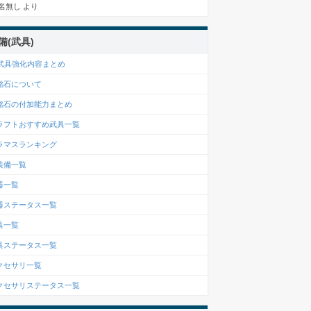
名無し
より
備(武具)
6武具強化内容まとめ
銘石について
銘石の付加能力まとめ
ラフトおすすめ武具一覧
ラマスランキング
装備一覧
器一覧
器ステータス一覧
具一覧
具ステータス一覧
クセサリ一覧
クセサリステータス一覧