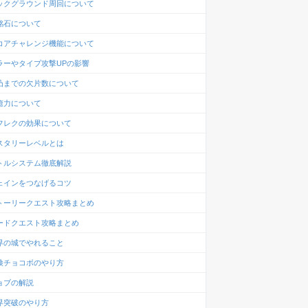
ックグラウンド周回について
銘石について
コアチャレンジ機能について
ラーやタイプ攻撃UPの影響
凸までの欠片数について
癒力について
フレクの効果について
スタリーレベルとは
トルシステム徹底解説
ェインをつなげるコツ
トーリークエスト攻略まとめ
ードクエスト攻略まとめ
界の城でやれること
検チョコボのやり方
ョブの解説
界突破のやり方