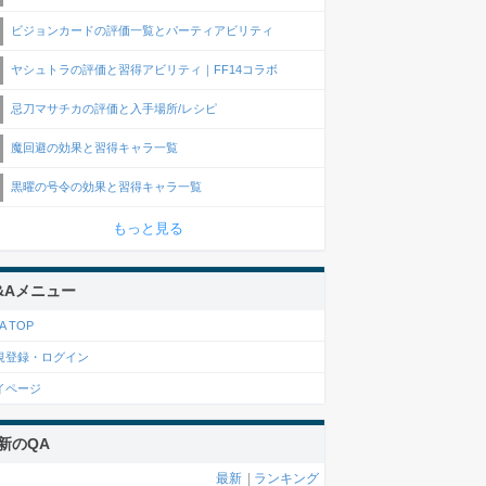
ビジョンカードの評価一覧とパーティアビリティ
ヤシュトラの評価と習得アビリティ｜FF14コラボ
忌刀マサチカの評価と入手場所/レシピ
魔回避の効果と習得キャラ一覧
黒曜の号令の効果と習得キャラ一覧
もっと見る
&Aメニュー
A TOP
規登録・ログイン
イページ
新のQA
最新
|
ランキング