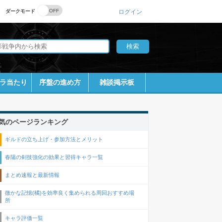
ダークモード
ログイン
ラ当たり
序盤の進め方
雑談掲示板
気のページランキング
ギルドの立ち上げ・参加方法とメリット
春陽の剣技強化の効果と習得キャラ一覧
まとめ速報と最新情報
微かな記憶(橘)を効率良く集められる周回おすすめ場
所
キャラ評価一覧