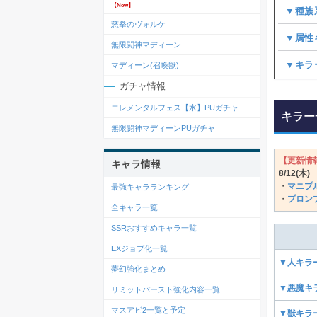
【New】
▼種族
慈拳のヴォルケ
▼属性
無限闘神マディーン
▼キラー(
マディーン(召喚獣)
ガチャ情報
エレメンタルフェス【水】PUガチャ
キラー
無限闘神マディーンPUガチャ
【更新情
キャラ情報
8/12(木
)
・
マニプ
最強キャラランキング
・
プロン
全キャラ一覧
SSRおすすめキャラ一覧
EXジョブ化一覧
▼人キラ
夢幻強化まとめ
▼悪魔キ
リミットバースト強化内容一覧
マスアビ2一覧と予定
▼獣キラ