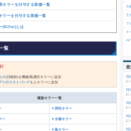
系キラーを付与する装備一覧
天
王
キラーを付与する装備一覧
ア
Killer)とは
チ
F
一覧
報】
最
雑
ルス
(召喚獣)を機械/風属性キラーに追加
に
プトのリストバンド
を人キラーに追加
雑
に
種族キラー一覧
雑
に
ー
▼男性キラー
雑
ラー
▼水棲キラー
に
雑
ー
▼鳥キラー