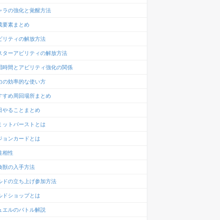
ャラの強化と覚醒方法
成要素まとめ
ビリティの解放方法
スターアビリティの解放方法
唱時間とアビリティ強化の関係
力の効率的な使い方
すすめ周回場所まとめ
日やることまとめ
ミットバーストとは
ジョンカードとは
性相性
喚獣の入手方法
ルドの立ち上げ参加方法
ルドショップとは
ュエルのバトル解説