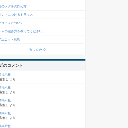
風のメダルの貯め方
モントにつけるトラマス
ビリティについて
ームの組み方を教えてください。
FTユニット思珠
もっとみる
近のコメント
談掲示板
名無し
より
談掲示板
名無し
より
談掲示板
名無し
より
談掲示板
名無し
より
談掲示板