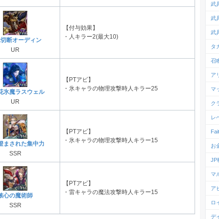
武
武
【付与効果】
武
・人キラー2(最大10)
元切断オーディン
タ
UR
召
ア
【PTアビ】
・氷キャラの物理攻撃時人キラー25
マ
花氷魔ラスウェル
UR
ク
レ
【PTアビ】
Fa
・氷キャラの物理攻撃時人キラー15
澄まされた集中力
お
SSR
J
マ
【PTアビ】
ア
・雷キャラの魔法攻撃時人キラー15
嫉心の魔術師
ロ
SSR
デ