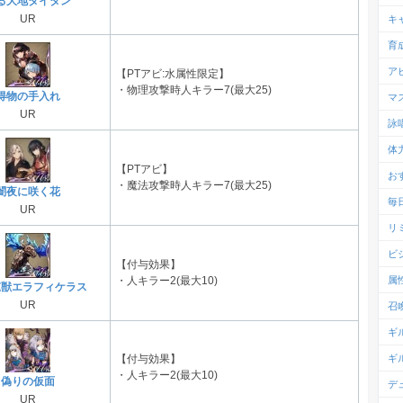
る大地タイタン
UR
キ
育
ア
【PTアビ:水属性限定】
・物理攻撃時人キラー7(最大25)
得物の手入れ
マ
UR
詠
体
【PTアビ】
お
・魔法攻撃時人キラー7(最大25)
闇夜に咲く花
毎
UR
リ
ビ
【付与効果】
属
・人キラー2(最大10)
鉱獣エラフィケラス
UR
召
ギ
ギ
【付与効果】
・人キラー2(最大10)
偽りの仮面
デ
UR