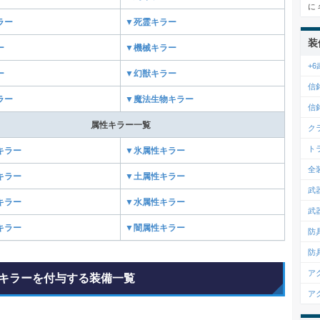
に
ラー
▼死霊キラー
装
ー
▼機械キラー
+
ー
▼幻獣キラー
信
ラー
▼魔法生物キラー
信
属性キラー一覧
ク
ト
キラー
▼氷属性キラー
全
キラー
▼土属性キラー
武
キラー
▼水属性キラー
武
キラー
▼闇属性キラー
防
防
ア
キラーを付与する装備一覧
ア