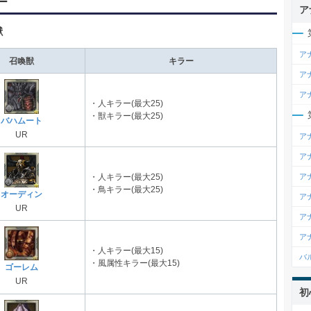
ー
ア
獣
ア
召喚獣
キラー
ア
ア
・人キラー(最大25)
・獣キラー(最大25)
バハムート
UR
ア
ア
ア
・人キラー(最大25)
・鳥キラー(最大25)
オーディン
ア
UR
ア
ア
・人キラー(最大15)
バ
・風属性キラー(最大15)
ゴーレム
UR
初