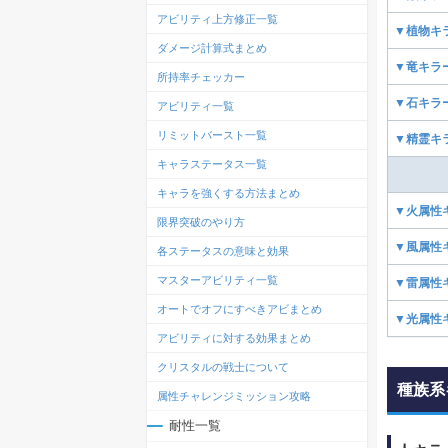
アビリティ上方修正一覧
▼植物キ
ダメージ計算式まとめ
▼竜キラ
所持率チェッカー
▼石キラ
アビリティ一覧
リミットバースト一覧
▼精霊キ
キャラステータス一覧
キャラを強くする方法まとめ
▼火属性
限界突破のやり方
▼風属性
各ステータスの意味と効果
マスターアビリティ一覧
▼雷属性
オートでオフにすべきアビまとめ
▼光属性
アビリティに対する効果まとめ
クリスタルの戦士について
種族系
属性チャレンジミッション攻略
耐性一覧