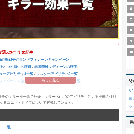
が選ぶおすすめ記事
BE幻影戦争グランドフィナーレキャンペーン
ひとつの願いの評価
/
無限闘神マディーンの評価
ターアビリティ3一覧
/
マスターアビリティ2一覧
Q
もっと見る
ットバースト強化一覧
/
全キャラのステータス一覧
Q&
影戦争のキラーを一覧で紹介。キラー(Killer)のアビリティによる発動の仕組
新
なるユニットタイプについて解説しています。
マ
最
ー一覧