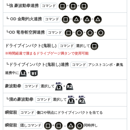
┗強 豪波動拳連携
コマンド
+
+
┗ OD 金剛灼火連携
コマンド
+
+
+
┗OD 竜巻斬空脚連携
コマンド
+
+
+
ドライブインパクト(鬼殺し)
コマンド
選択して
※時間経過で溜まるドライブゲージ満タンで使用可能
┗ドライブインパクト(鬼殺し)連携
コマンド
アシストコンボ・豪鬼
連携中に
+
豪波動拳
コマンド
選択して
+
┗溜め豪波動拳
コマンド
選択して
+
瞬獄殺
コマンド
傷口や弱点にドライブインパクトを当てる
瞬獄殺
隠しコマンド
+
→
同時押し