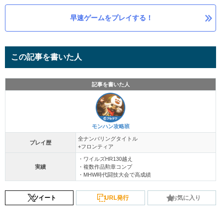
早速ゲームをプレイする！
この記事を書いた人
記事を書いた人
モンハン攻略班
全ナンバリングタイトル
プレイ歴
+フロンティア
・ワイルズHR130越え
実績
・複数作品勲章コンプ
・MHW時代闘技大会で高成績
ツイート
URL発行
お気に入り