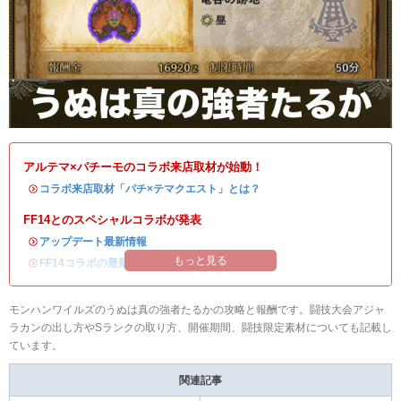
アルテマ×パチーモのコラボ来店取材が始動！
・
コラボ来店取材「パチ×テマクエスト」とは？
FF14とのスペシャルコラボが発表
・
アップデート最新情報
もっと見る
・
FF14コラボの最新情報
/
オメガ・プラネテス攻略
モンハンワイルズのうぬは真の強者たるかの攻略と報酬です。闘技大会アジャ
ラカンの出し方やSランクの取り方、開催期間、闘技限定素材についても記載し
ています。
関連記事