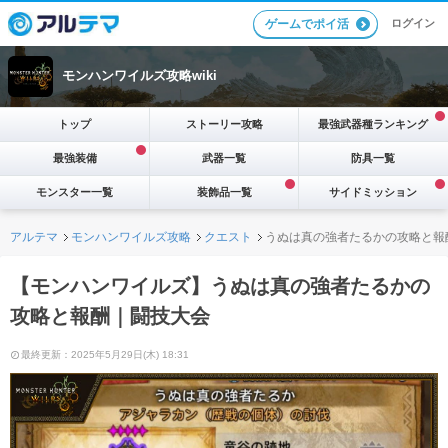
ログイン
ゲームでポイ活
モンハンワイルズ攻略wiki
トップ
ストーリー攻略
最強武器種ランキング
最強装備
武器一覧
防具一覧
モンスター一覧
装飾品一覧
サイドミッション
アルテマ
モンハンワイルズ攻略
クエスト
うぬは真の強者たるかの攻略と報
【モンハンワイルズ】うぬは真の強者たるかの
攻略と報酬｜闘技大会
最終更新：2025年5月29日(木) 18:31