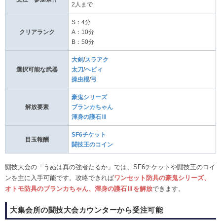
2人まで
S：4分
クリアランク
A：10分
B：50分
大剣
/
スラアク
選択可能な武器
太刀
/
ヘビィ
操虫棍
/
弓
豪鬼シリーズ
解放要素
ブランカちゃん
渾身の護石Ⅲ
SF6チケット
目玉報酬
闘技王のコイン
闘技大会の「うぬは真の強者たるか」では、SF6チケットや闘技王のコイ
ンを主に入手可能です。攻略できれば
ワンセット防具の豪鬼シリーズ、
オトモ防具のブランカちゃん、渾身の護石Ⅲを解放
できます。
大集会所の闘技大会カウンターから受注可能