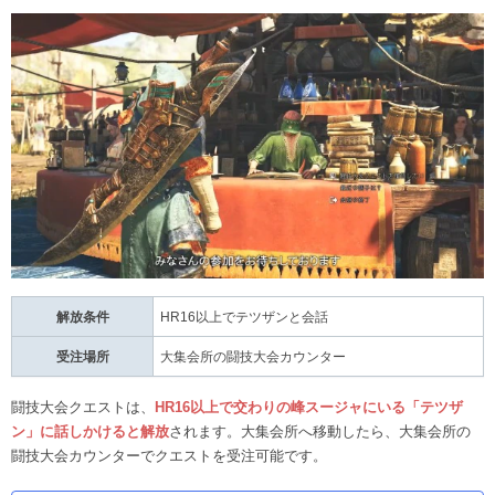
解放条件
HR16以上でテツザンと会話
受注場所
大集会所の闘技大会カウンター
闘技大会クエストは、
HR16以上で交わりの峰スージャにいる「テツザ
ン」に話しかけると解放
されます。大集会所へ移動したら、大集会所の
闘技大会カウンターでクエストを受注可能です。