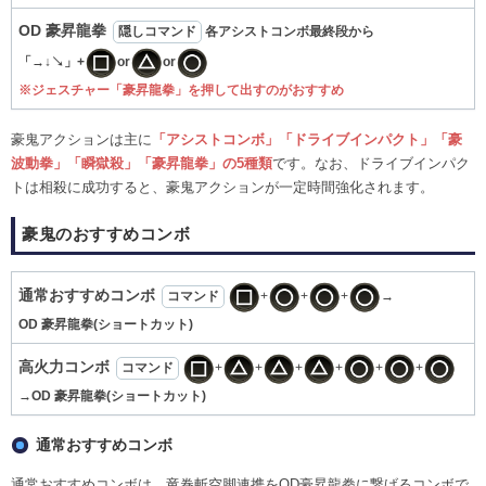
OD 豪昇龍拳
隠しコマンド
各アシストコンボ最終段から
「→↓↘」+
or
or
※ジェスチャー「豪昇龍拳」を押して出すのがおすすめ
豪鬼アクションは主に
「アシストコンボ」「ドライブインパクト」「豪
波動拳」「瞬獄殺」「豪昇龍拳」の5種類
です。なお、ドライブインパク
トは相殺に成功すると、豪鬼アクションが一定時間強化されます。
豪鬼のおすすめコンボ
通常おすすめコンボ
コマンド
+
+
+
→
OD 豪昇龍拳(ショートカット)
高火力コンボ
コマンド
+
+
+
+
+
+
→OD 豪昇龍拳(ショートカット)
通常おすすめコンボ
通常おすすめコンボは、竜巻斬空脚連携をOD豪昇龍拳に繋げるコンボで