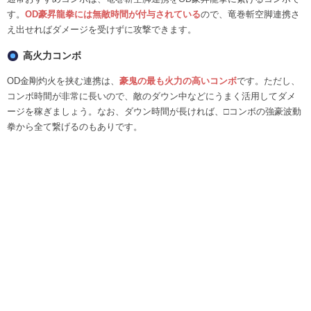
す。
OD豪昇龍拳には無敵時間が付与されている
ので、竜巻斬空脚連携さ
え出せればダメージを受けずに攻撃できます。
高火力コンボ
OD金剛灼火を挟む連携は、
豪鬼の最も火力の高いコンボ
です。ただし、
コンボ時間が非常に長いので、敵のダウン中などにうまく活用してダメ
ージを稼ぎましょう。なお、ダウン時間が長ければ、□コンボの強豪波動
拳から全て繋げるのもありです。