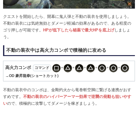
クエストを開始したら、開幕に鬼人弾と不動の装衣を使用しましょう。
不動の装衣には気絶無効とダメージ軽減の効果があるので、ある程度の
ゴリ押しが可能です。
HPが低下したら秘薬で最大HPを底上げ
しましょ
う。
不動の装衣中は高火力コンボで積極的に攻める
高火力コンボ
コマンド
+
+
+
+
+
+
→OD 豪昇龍拳(ショートカット)
不動の装衣中のコンボは、金剛灼火から竜巻斬空脚に繋げる連携がおす
すめです。
不動の装衣のハイパーアーマー効果で逆襲の発動も狙いやす
い
ので、積極的に攻撃してダメージを稼ぎましょう。