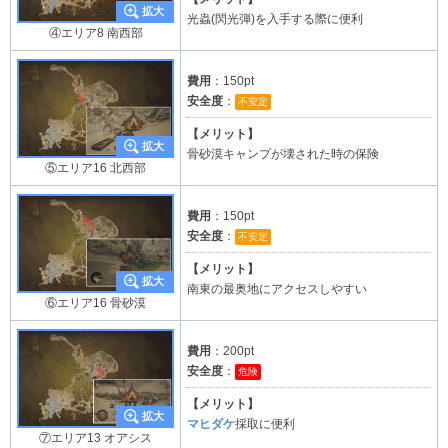
光蟲(閃光弾)を入手する際に便利
④エリア8 南西部
費用
：150pt
安全度
：
不安定
【メリット】
骨砂漠キャンプが壊された時の保険
⑤エリア16 北西部
費用
：150pt
安全度
：
不安定
【メリット】
南東の最奥地にアクセスしやすい
⑥エリア16 骨砂漠
費用
：200pt
安全度
：
危険
【メリット】
マヒダケ
採取に便利
⑦エリア13 オアシス