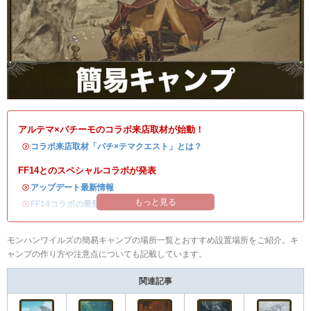
アルテマ×パチーモのコラボ来店取材が始動！
・
コラボ来店取材「パチ×テマクエスト」とは？
FF14とのスペシャルコラボが発表
・
アップデート最新情報
もっと見る
・
FF14コラボの最新情報
/
オメガ・プラネテス攻略
モンハンワイルズの簡易キャンプの場所一覧とおすすめ設置場所をご紹介。キ
ャンプの作り方や注意点についても記載しています。
関連記事