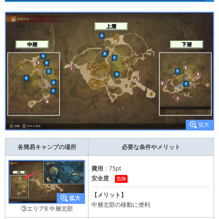
各簡易キャンプの場所
必要な条件やメリット
費用
：75pt
安全度
：
危険
【メリット】
中層北部の移動に便利
③エリア8 中層北部