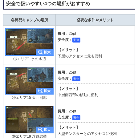
安全で扱いやすい4つの場所がおすすめ
各簡易キャンプの場所
必要な条件やメリット
費用
：25pt
安全度
：
安全
【メリット】
下層のアクセスに最も便利
①エリア1 氷の水辺
費用
：25pt
安全度
：
安全
【メリット】
中層南西部の移動に便利
④エリア15 天井回廊
費用
：25pt
安全度
：
安全
【メリット】
大型モンスターとのアクセスに便利
⑥エリア19 浮遊岩壁