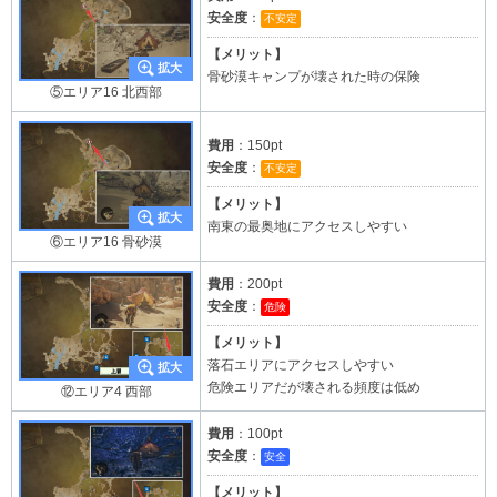
安全度
：
不安定
【メリット】
骨砂漠キャンプが壊された時の保険
⑤エリア16 北西部
費用
：150pt
安全度
：
不安定
【メリット】
南東の最奥地にアクセスしやすい
⑥エリア16 骨砂漠
費用
：200pt
安全度
：
危険
【メリット】
落石エリアにアクセスしやすい
危険エリアだが壊される頻度は低め
⑫エリア4 西部
費用
：100pt
安全度
：
安全
【メリット】