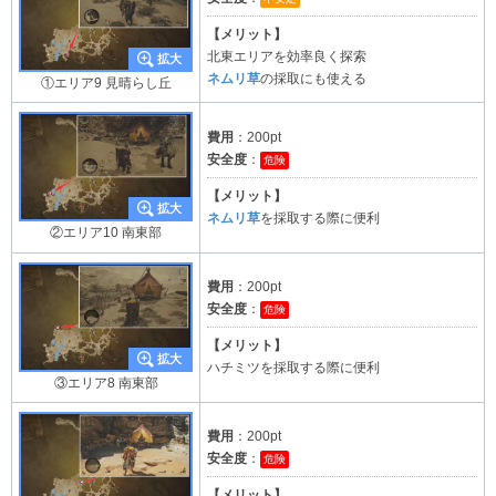
【メリット】
北東エリアを効率良く探索
ネムリ草
の採取にも使える
①エリア9 見晴らし丘
費用
：200pt
安全度
：
危険
【メリット】
ネムリ草
を採取する際に便利
②エリア10 南東部
費用
：200pt
安全度
：
危険
【メリット】
ハチミツを採取する際に便利
③エリア8 南東部
費用
：200pt
安全度
：
危険
【メリット】