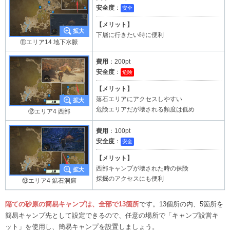
安全度
：
安全
【メリット】
下層に行きたい時に便利
⑪エリア14 地下水脈
費用
：200pt
安全度
：
危険
【メリット】
落石エリアにアクセスしやすい
危険エリアだが壊される頻度は低め
⑫エリア4 西部
費用
：100pt
安全度
：
安全
【メリット】
西部キャンプが壊された時の保険
採掘のアクセスにも便利
⑬エリア4 鉱石洞窟
隔ての砂原の簡易キャンプは、全部で13箇所
です。13個所の内、5箇所を
簡易キャンプ先として設定できるので、任意の場所で「キャンプ設営キ
ット」を使用し、簡易キャンプを設置しましょう。