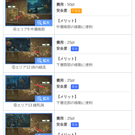
費用
：50pt
安全度
：
不安定
【メリット】
中層南部の移動に便利
④エリア9 中層南部
費用
：25pt
安全度
：
安全
【メリット】
下層西部の移動に便利
⑤エリア12 緋の細流
費用
：25pt
安全度
：
安全
【メリット】
下層北部の移動に便利
⑥エリア13 鍾乳洞
費用
：25pt
安全度
：
安全
【メリット】