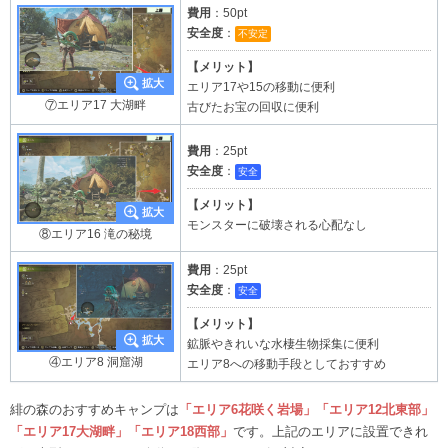
費用
：50pt
安全度
：
不安定
【メリット】
エリア17や15の移動に便利
⑦エリア17 大湖畔
古びたお宝の回収に便利
費用
：25pt
安全度
：
安全
【メリット】
モンスターに破壊される心配なし
⑧エリア16 滝の秘境
費用
：25pt
安全度
：
安全
【メリット】
鉱脈やきれいな水棲生物採集に便利
④エリア8 洞窟湖
エリア8への移動手段としておすすめ
緋の森のおすすめキャンプは
「エリア6花咲く岩場」「エリア12北東部」
「エリア17大湖畔」「エリア18西部」
です。上記のエリアに設置できれ