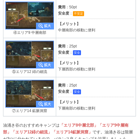
費用
：50pt
安全度
：
不安定
【メリット】
中層南部の移動に便利
④エリア9 中層南部
費用
：25pt
安全度
：
安全
【メリット】
下層西部の移動に便利
⑤エリア12 緋の細流
費用
：25pt
安全度
：
安全
【メリット】
下層南部の移動に便利
⑦エリア14 鉱脈洞窟
油涌き谷のおすすめキャンプは
「エリア8中層北部」「エリア9中層南
部」「エリア12緋の細流」「エリア14鉱脈洞窟」
です。油涌き谷は階層
が3つに分かれているので、バランス良くキャンプを設置しましょう。