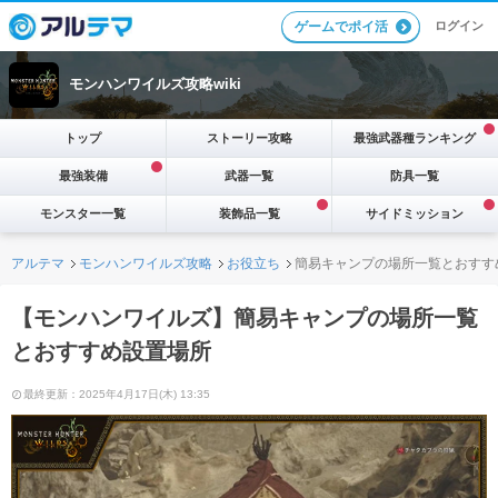
ログイン
ゲームでポイ活
モンハンワイルズ攻略wiki
トップ
ストーリー攻略
最強武器種ランキング
最強装備
武器一覧
防具一覧
モンスター一覧
装飾品一覧
サイドミッション
アルテマ
モンハンワイルズ攻略
お役立ち
簡易キャンプの場所一覧とおすす
【モンハンワイルズ】簡易キャンプの場所一覧
とおすすめ設置場所
最終更新：2025年4月17日(木) 13:35