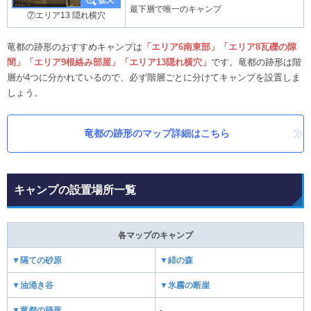
最下層で唯一のキャンプ
⑦エリア13 隠れ横穴
竜都の跡形のおすすめキャンプは
「エリア6南東部」「エリア8瓦礫の隙
間」「エリア9根絡み部屋」「エリア13隠れ横穴」
です。竜都の跡形は階
層が4つに分かれているので、必ず階層ごとに分けてキャンプを設置しま
しょう。
竜都の跡形のマップ詳細はこちら
キャンプの設置場所一覧
各マップのキャンプ
▼隔ての砂原
▼緋の森
▼油涌き谷
▼氷霧の断崖
▼竜都の跡形
-