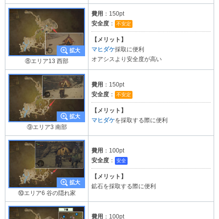
費用
：150pt
安全度
：
不安定
【メリット】
マヒダケ
採取に便利
オアシスより安全度が高い
⑧エリア13 西部
費用
：150pt
安全度
：
不安定
【メリット】
マヒダケ
を採取する際に便利
⑨エリア3 南部
費用
：100pt
安全度
：
安全
【メリット】
鉱石を採取する際に便利
⑩エリア6 谷の隠れ家
費用
：100pt