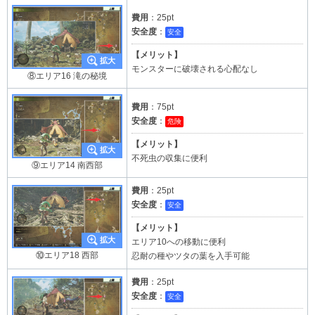
費用
：25pt
安全度
：
安全
【メリット】
モンスターに破壊される心配なし
⑧エリア16 滝の秘境
費用
：75pt
安全度
：
危険
【メリット】
不死虫の収集に便利
⑨エリア14 南西部
費用
：25pt
安全度
：
安全
【メリット】
エリア10への移動に便利
⑩エリア18 西部
忍耐の種やツタの葉を入手可能
費用
：25pt
安全度
：
安全