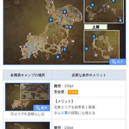
各簡易キャンプの場所
必要な条件やメリット
費用
：150pt
安全度
：
不安定
【メリット】
北東エリアを効率良く探索
ネムリ草
の採取にも使える
①エリア9 見晴らし丘
費用
：150pt