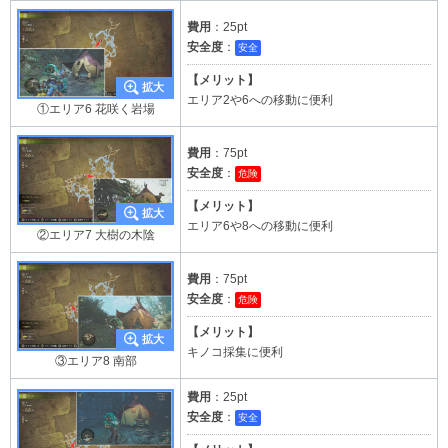
費用
：25pt
安全度
：
安全
【メリット】
エリア2や6への移動に便利
①エリア6 花咲く岩場
費用
：75pt
安全度
：
危険
【メリット】
エリア6や8への移動に便利
②エリア7 大樹の木陰
費用
：75pt
安全度
：
危険
【メリット】
キノコ採集に便利
③エリア8 南部
費用
：25pt
安全度
：
安全