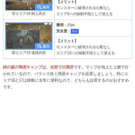
【メリット】
モンスターに破壊される心配なし
⑪エリア18 樹上高台
エリア6への移動手段として使える
費用
：25pt
安全度
：
安全
【メリット】
モンスターに破壊される心配なし
⑫エリア16 遺跡内部
エリア16への移動手段として使える
緋の森の簡易キャンプは、全部で12箇所
です。マップが地上と上層で分
かれているので、バランス良く簡易キャンプを設置しましょう。特にエ
リア16と17は移動に非常に便利なので、どちらも設置するのがおすすめ
です。