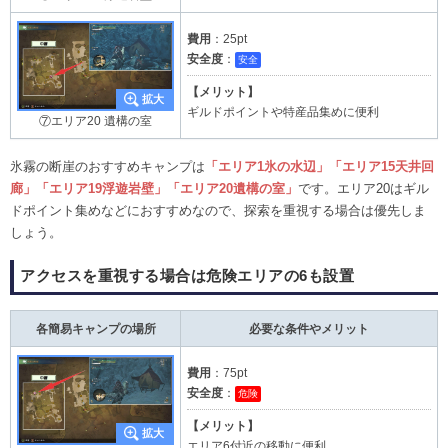
費用
：25pt
安全度
：
安全
【メリット】
ギルドポイントや特産品集めに便利
⑦エリア20 遺構の室
氷霧の断崖のおすすめキャンプは
「エリア1氷の水辺」「エリア15天井回
廊」「エリア19浮遊岩壁」「エリア20遺構の室」
です。エリア20はギル
ドポイント集めなどにおすすめなので、探索を重視する場合は優先しま
しょう。
アクセスを重視する場合は危険エリアの6も設置
各簡易キャンプの場所
必要な条件やメリット
費用
：75pt
安全度
：
危険
【メリット】
エリア6付近の移動に便利