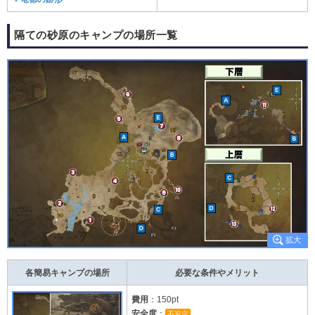
隔ての砂原のキャンプの場所一覧
各簡易キャンプの場所
必要な条件やメリット
費用
：150pt
安全度
：
不安定