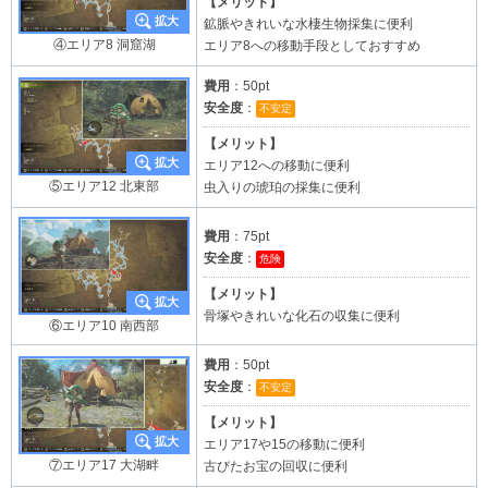
【メリット】
鉱脈やきれいな水棲生物採集に便利
④エリア8 洞窟湖
エリア8への移動手段としておすすめ
費用
：50pt
安全度
：
不安定
【メリット】
エリア12への移動に便利
⑤エリア12 北東部
虫入りの琥珀の採集に便利
費用
：75pt
安全度
：
危険
【メリット】
骨塚やきれいな化石の収集に便利
⑥エリア10 南西部
費用
：50pt
安全度
：
不安定
【メリット】
エリア17や15の移動に便利
⑦エリア17 大湖畔
古びたお宝の回収に便利