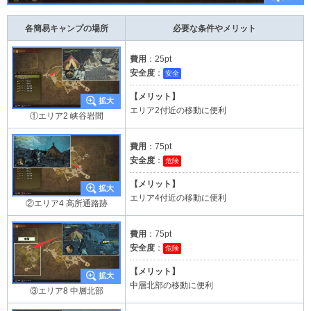
各簡易キャンプの場所
必要な条件やメリット
費用
：25pt
安全度
：
安全
【メリット】
エリア2付近の移動に便利
①エリア2 峡谷岩間
費用
：75pt
安全度
：
危険
【メリット】
エリア4付近の移動に便利
②エリア4 高所通路跡
費用
：75pt
安全度
：
危険
【メリット】
中層北部の移動に便利
③エリア8 中層北部