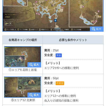
各簡易キャンプの場所
必要な条件やメリット
費用
：25pt
安全度
：
安全
【メリット】
エリア2や6への移動に便利
①エリア6 花咲く岩場
費用
：50pt
安全度
：
不安定
【メリット】
エリア12への移動に便利
⑤エリア12 北東部
虫入りの琥珀の採集に便利