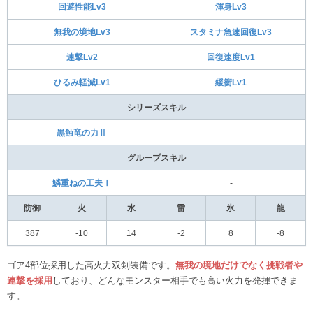
回避性能Lv3
渾身Lv3
無我の境地Lv3
スタミナ急速回復Lv3
連撃Lv2
回復速度Lv1
ひるみ軽減Lv1
緩衝Lv1
シリーズスキル
黒蝕竜の力Ⅱ
‐
グループスキル
鱗重ねの工夫Ⅰ
‐
防御
火
水
雷
氷
龍
387
‐10
14
‐2
8
‐8
ゴア4部位採用した高火力双剣装備です。
無我の境地だけでなく挑戦者や
連撃を採用
しており、どんなモンスター相手でも高い火力を発揮できま
す。