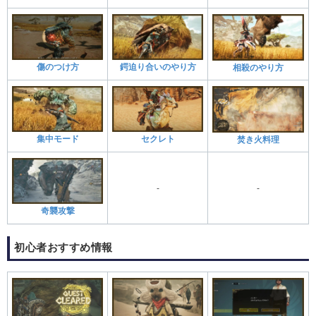
傷のつけ方
鍔迫り合いのやり方
相殺のやり方
集中モード
セクレト
焚き火料理
-
-
奇襲攻撃
初心者おすすめ情報