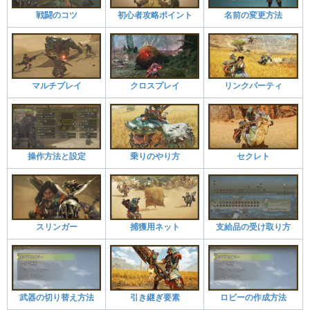
戦闘のコツ
初心者攻略ポイント
名前の変更方法
マルチプレイ
クロスプレイ
リンクパーティ
操作方法と設定
乗りのやり方
セクレト
スリンガー
捕獲用ネット
支給品の受け取り方
武器の切り替え方法
引き継ぎ要素
ロビーの作成方法