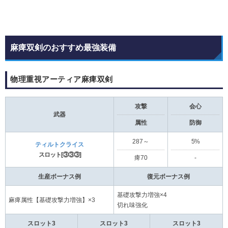
麻痺双剣のおすすめ最強装備
物理重視アーティア麻痺双剣
攻撃
会心
武器
属性
防御
287～
5%
ティルトクライス
スロット[③③③]
痺70
‐
生産ボーナス例
復元ボーナス例
基礎攻撃力増強×4
麻痺属性【基礎攻撃力増強】×3
切れ味強化
スロット3
スロット3
スロット3