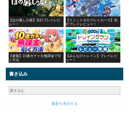
【ほの暮しの庭】先行プレイレビ
【リミットゼロブレイカーズ】先
ュー！
行プレイレビュー！
【速報】10連ガチャを無課金で引
【みんなのトレイン】プレイレビ
く方法
ュー！
書き込み
最新を表示する