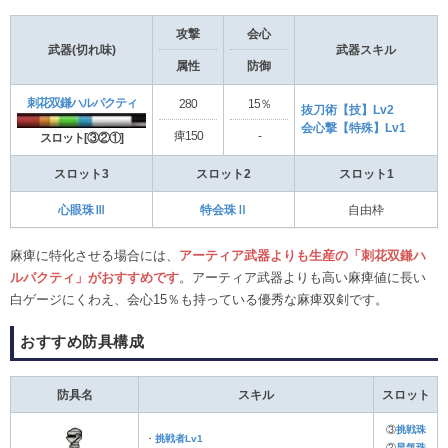
攻撃
会心
武器(切れ味)
武器スキル
属性
防御
刺花双鎌ハルパクティ
280
15％
抜刀術【技】Lv2
会心撃【特殊】Lv1
痺150
-
スロット[③②①]
スロット3
スロット2
スロット1
心眼珠Ⅲ
特会珠Ⅱ
自由枠
麻痺に特化させる場合には、
アーティア武器よりも生産の「刺花双鎌ハ
ルパクティ」がおすすめです
。アーティア武器よりも高い麻痺値に長い
白ゲージにくわえ、会心15％も持っている優秀な麻痺双剣です。
おすすめ防具構成
防具名
スキル
スロット
③
挑戦珠
・
挑戦者Lv1
②
早気珠