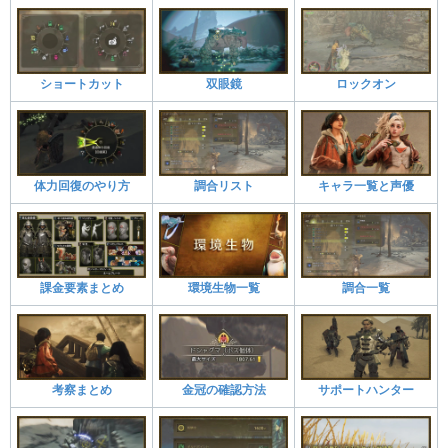
ショートカット
双眼鏡
ロックオン
体力回復のやり方
調合リスト
キャラ一覧と声優
課金要素まとめ
環境生物一覧
調合一覧
考察まとめ
金冠の確認方法
サポートハンター