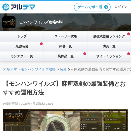
ログイン
ゲームでポイ活
モンハンワイルズ攻略wiki
トップ
ストーリー攻略
最強武器種ランキング
最強装備
武器一覧
防具一覧
モンスター一覧
装飾品一覧
サイドミッション
アルテマ
モンハンワイルズ攻略
装備
麻痺双剣の最強装備とおすすめ運用方
【モンハンワイルズ】麻痺双剣の最強装備とお
すすめ運用方法
最終更新：2026年4月1日(水) 08:01