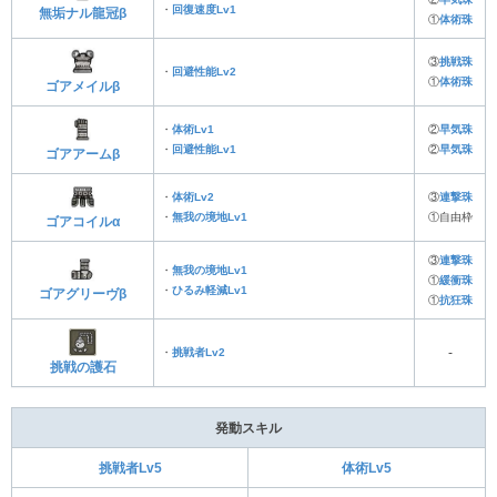
・
回復速度Lv1
無垢ナル龍冠β
①
体術珠
③
挑戦珠
・
回避性能Lv2
①
体術珠
ゴアメイルβ
・
体術Lv1
②
早気珠
・
回避性能Lv1
②
早気珠
ゴアアームβ
・
体術Lv2
③
連撃珠
・
無我の境地Lv1
①自由枠
ゴアコイルα
③
連撃珠
・
無我の境地Lv1
①
緩衝珠
・
ひるみ軽減Lv1
ゴアグリーヴβ
①
抗狂珠
・
挑戦者Lv2
‐
挑戦の護石
発動スキル
挑戦者Lv5
体術Lv5