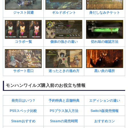
ジャスト回避
ギルドポイント
身だしなみチケット
コラボ一覧
個体の強さの違い
切れ味の確認方法
サポート窓口
迷ったときの進め方
黒い炎の場所
モンハンワイルズ購入前のお役立ち情報
発売日はいつ？
予約特典と店舗特典
エディションの違い
PS5スペック比較
PSプラス加入方法
Switch版発売情報
Steamおすすめ
Steamの発売時間
おすすめコン