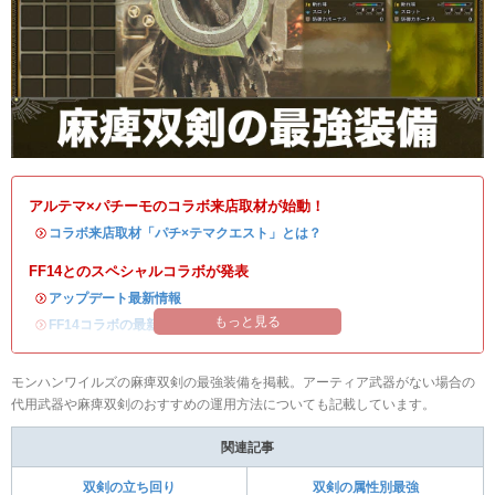
アルテマ×パチーモのコラボ来店取材が始動！
・
コラボ来店取材「パチ×テマクエスト」とは？
FF14とのスペシャルコラボが発表
・
アップデート最新情報
もっと見る
・
FF14コラボの最新情報
/
オメガ・プラネテス攻略
モンハンワイルズの麻痺双剣の最強装備を掲載。アーティア武器がない場合の
代用武器や麻痺双剣のおすすめの運用方法についても記載しています。
関連記事
双剣の立ち回り
双剣の属性別最強