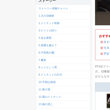
ストーリー
ストーリー攻略チャート
1.火の召喚獣
2.ドミナント暗殺
3.ナイトの誇り
おすす
4.迫る黄昏
・
スト
5.迷霧を越えて
・
リス
6.不死鳥の雛
・
アビ
7.邂逅
FF16(
8.シドという男
介。召喚獣
9.ドミナントの行方
がどんなキ
10.不穏な静寂
11.夜の底
12.風のドミナント
13.嵐の兆し