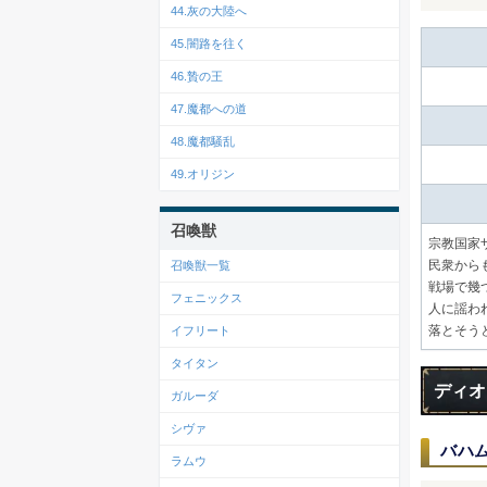
44.灰の大陸へ
45.闇路を往く
46.贄の王
47.魔都への道
48.魔都騒乱
49.オリジン
召喚獣
宗教国家
民衆から
召喚獣一覧
戦場で幾
フェニックス
人に謡わ
落とそう
イフリート
タイタン
ディオ
ガルーダ
シヴァ
バハ
ラムウ