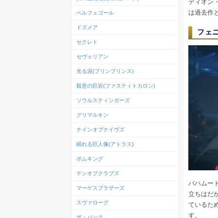
ディオン
は過去作
ベルフェゴール
ドズメア
フェ
セクレト
セヴェリアン
光る泥(プリンプリンス)
殺意の巨岩(ファスティトカロン)
ソウルスティンガーズ
グリマルキン
ナインオブナイヴズ
眠れる巨人像(アトラス)
ボムキング
テンオブクラブズ
バハムー
マーゲスブラザーズ
立ちはだ
スヴァローグ
ているた
す。
ザ・パック