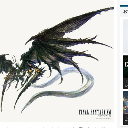
お
【
レ
【
プ