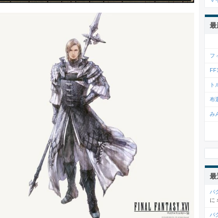
マ
最
フ
F
ト
布
み
最
バ
に
バ