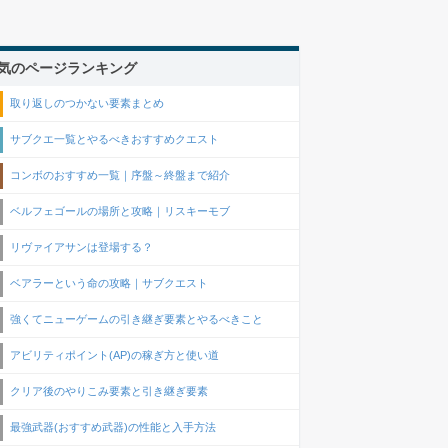
気のページランキング
取り返しのつかない要素まとめ
サブクエ一覧とやるべきおすすめクエスト
コンボのおすすめ一覧｜序盤～終盤まで紹介
ベルフェゴールの場所と攻略｜リスキーモブ
リヴァイアサンは登場する？
ベアラーという命の攻略｜サブクエスト
強くてニューゲームの引き継ぎ要素とやるべきこと
アビリティポイント(AP)の稼ぎ方と使い道
クリア後のやりこみ要素と引き継ぎ要素
最強武器(おすすめ武器)の性能と入手方法