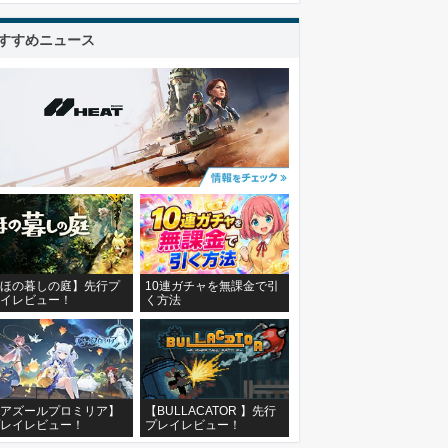
すすめニュース
ほの暮しの庭】先行プ
10連ガチャを無課金で引
イレビュー！
く方法
アズールプロミリア】
【BULLACATOR 】先行
レイレビュー！
プレイレビュー！