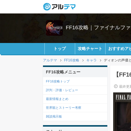
FF16攻略｜ファイナルファ
トップ
攻略チャート
おすすめア
アルテマ
FF16攻略
キャラ
ディオンの声優
FF16攻略メニュー
【FF
FF16攻略トップ
最終更新
評判・評価・レビュー
最新情報まとめ
世界観とストーリー考察
雑談掲示板