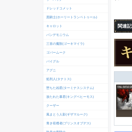
ドレッドコメット
黒騎士(ホーリートランペトゥール)
関連記
キャロット
パンデモニウム
三首の魔獣(ゴーキマイラ)
ゴバームーク
バイグル
アグニ
処刑人(タナトス)
堕ちた凶星(ターミナスシステム)
放たれた暴君(キングベヒーモス)
クーザー
風まとう人影(ギザマルーク)
青き収穫者(プリンスオブデス)