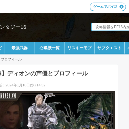
ゲームでポイ活
ンタジー16
ビ
最強武器
召喚獣一覧
リスキーモブ
サブクエスト
とプロフィール
16】ディオンの声優とプロフィール
：2024年1月10日(水) 14:32