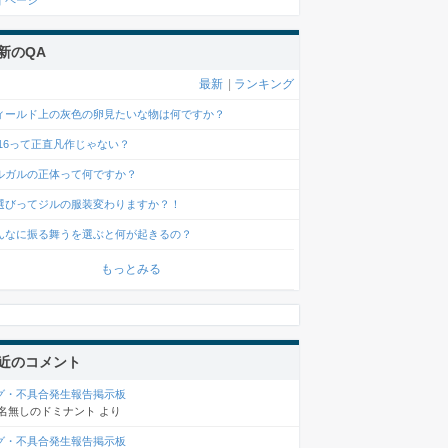
イページ
新のQA
最新
|
ランキング
ィールド上の灰色の卵見たいな物は何ですか？
F16って正直凡作じゃない？
ルガルの正体って何ですか？
選びってジルの服装変わりますか？！
んなに振る舞うを選ぶと何が起きるの？
もっとみる
近のコメント
グ・不具合発生報告掲示板
名無しのドミナント
より
グ・不具合発生報告掲示板