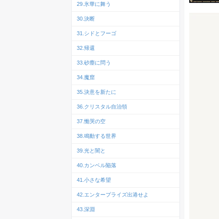
29.氷華に舞う
30.決断
31.シドとフーゴ
32.帰還
33.砂塵に問う
34.魔窟
35.決意を新たに
36.クリスタル自治領
37.慟哭の空
38.鳴動する世界
39.光と闇と
40.カンベル陥落
41.小さな希望
42.エンタープライズ出港せよ
43.深淵