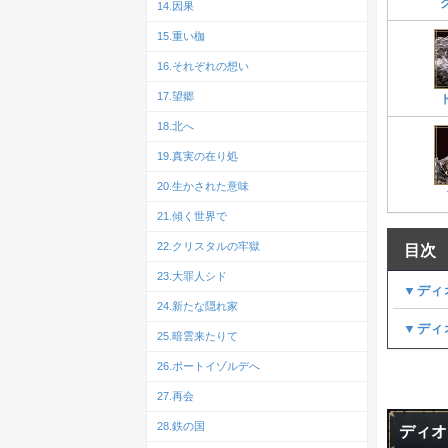
14.因果
15.重い枷
16.それぞれの想い
17.望郷
18.北へ
19.真実の在り処
20.生かされた意味
21.傾く世界で
22.クリスタルの牢獄
目次
23.大罪人シド
▼ディ
24.新たな隠れ家
▼ディ
25.暗雲来たりて
26.ポートイゾルデへ
27.再会
28.鉄の国
ディオ