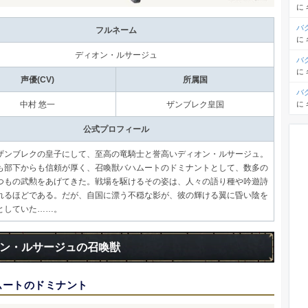
に
バ
フルネーム
に
ディオン・ルサージュ
バ
に
声優(CV)
所属国
バ
に
中村 悠一
ザンブレク皇国
公式プロフィール
ザンブレクの皇子にして、至高の竜騎士と誉高いディオン・ルサージュ。
も部下からも信頼が厚く、召喚獣バハムートのドミナントとして、数多の
つもの武勲をあげてきた。戦場を駆けるその姿は、人々の語り種や吟遊詩
れるほどである。だが、自国に漂う不穏な影が、彼の輝ける翼に昏い陰を
としていた……。
ン・ルサージュの召喚獣
ムートのドミナント