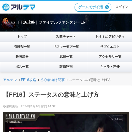
ゲームでポイ活
ログイン
FF16攻略｜ファイナルファンタジー16
トップ
攻略チャート
おすすめアビリティ
召喚獣一覧
リスキーモブ一覧
サブクエスト
最強武器
武器一覧
アクセサリ一覧
ボス一覧
評価評判
キャラ・声優
アルテマ
FF16攻略
初心者向け記事
ステータスの意味と上げ方
【FF16】ステータスの意味と上げ方
最終更新：2024年1月10日(水) 14:32