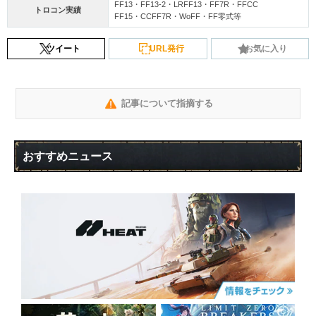
FF13・FF13-2・LRFF13・FF7R・FFCC
トロコン実績
FF15・CCFF7R・WoFF・FF零式等
ツイート
URL発行
お気に入り
記事について指摘する
おすすめニュース