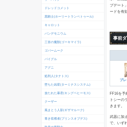
プデート
ドレッドコメット
ードを有
黒騎士(ホーリートランペトゥール)
キャロット
パンデモニウム
事前ダ
三首の魔獣(ゴーキマイラ)
ゴバームーク
バイグル
アグニ
処刑人(タナトス)
ブレ
堕ちた凶星(ターミナスシステム)
FF16を
放たれた暴君(キングベヒーモス)
トシーのラ
クーザー
きます。
風まとう人影(ギザマルーク)
武器に加
青き収穫者(プリンスオブデス)
で、いず