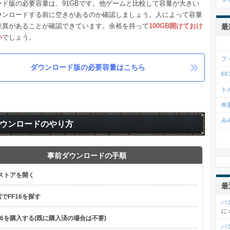
マ
ード版の必要容量は、91GBです。他ゲームと比較して容量が大きい
ウンロードする前に空きがあるのか確認しましょう。人によって容量
差異があることが確認できています。余裕を持って
100GB開けておけ
最
い
でしょう。
フ
ダウンロード版の必要容量はこちら
F
ト
布
み
ウンロードのやり方
事前ダウンロードの手順
Sストアを開く
最
でFF16を探す
バ
に
16を購入する(既に購入済の場合は不要)
バ