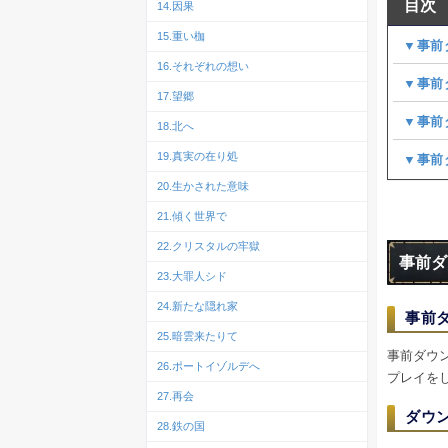
目次
14.因果
15.重い枷
▼事前
16.それぞれの想い
▼事前
17.望郷
▼事前
18.北へ
19.真実の在り処
▼事前
20.生かされた意味
21.傾く世界で
22.クリスタルの牢獄
事前ダ
23.大罪人シド
24.新たな隠れ家
事前ダ
25.暗雲来たりて
事前ダウ
26.ポートイゾルデへ
プレイを
27.再会
ダウン
28.鉄の国