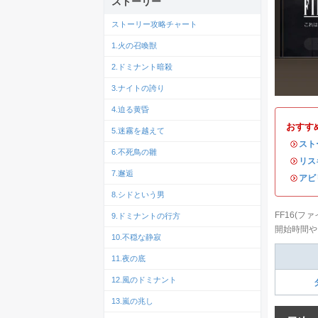
ストーリー
ストーリー攻略チャート
1.火の召喚獣
2.ドミナント暗殺
3.ナイトの誇り
4.迫る黄昏
おすす
5.迷霧を越えて
・
スト
6.不死鳥の雛
・
リス
7.邂逅
・
アビ
8.シドという男
FF16(
9.ドミナントの行方
開始時間や
10.不穏な静寂
11.夜の底
12.風のドミナント
13.嵐の兆し