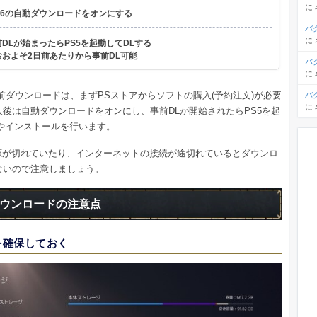
に
F16の自動ダウンロードをオンにする
バ
に
DLが始まったらPS5を起動してDLする
おおよそ2日前あたりから事前DL可能
バ
に
事前ダウンロードは、まずPSストアからソフトの購入(予約注文)が必要
バ
に
入後は自動ダウンロードをオンにし、事前DLが開始されたらPS5を起
Lやインストールを行います。
電源が切れていたり、インターネットの接続が途切れているとダウンロ
ないので注意しましょう。
ウンロードの注意点
を確保しておく