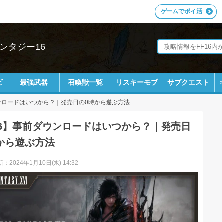
ゲームでポイ活
ンタジー16
ビ
最強武器
召喚獣一覧
リスキーモブ
サブクエスト
ンロードはいつから？｜発売日の0時から遊ぶ方法
16】事前ダウンロードはいつから？｜発売日
から遊ぶ方法
：2024年1月10日(水) 14:32