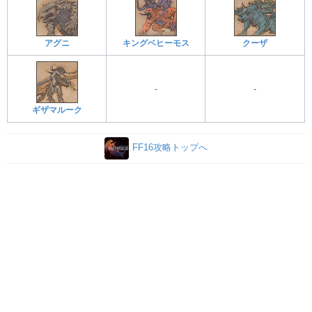
アグニ
キングベヒーモス
クーザ
-
-
ギザマルーク
FF16攻略トップへ