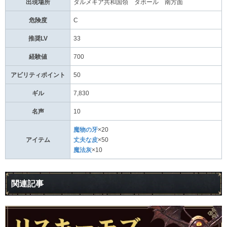
出現場所
ダルメキア共和国領 タボール 南方面
危険度
C
推奨LV
33
経験値
700
アビリティポイント
50
ギル
7,830
名声
10
魔物の牙
×20
アイテム
丈夫な皮
×50
魔法灰
×10
関連記事