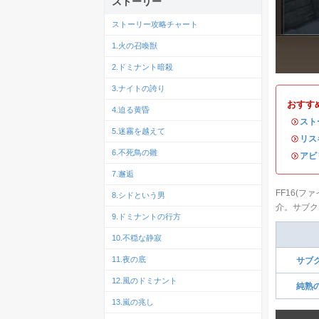
ストーリー
ストーリー攻略チャート
1.火の召喚獣
2.ドミナント暗殺
3.ナイトの誇り
おすす
4.迫る黄昏
・
スト
5.迷霧を越えて
・
リス
6.不死鳥の雛
・
アビ
7.邂逅
FF16(
8.シドという男
介。サブク
9.ドミナントの行方
10.不穏な静寂
11.夜の底
サブ
12.風のドミナント
純熟
13.嵐の兆し