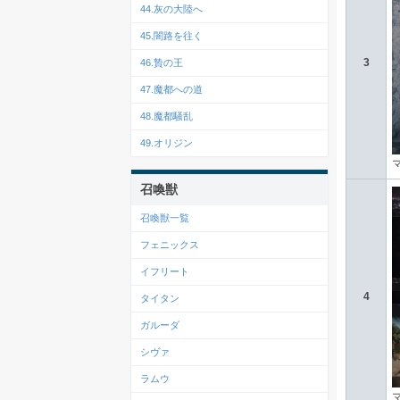
44.灰の大陸へ
45.闇路を往く
3
46.贄の王
47.魔都への道
48.魔都騒乱
49.オリジン
召喚獣
召喚獣一覧
フェニックス
イフリート
4
タイタン
ガルーダ
シヴァ
ラムウ