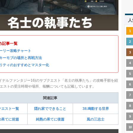
人
め記事一覧
ーリー攻略チャート
キーモブの場所と再戦方法
リティのおすすめとマスター化
ファイナルファンタジー16)のサブクエスト「名士の執事たち」の攻略手順を紹
エストの受注時期や場所、報酬についても記載しています。
関連記事
クエスト一覧
隠れ家でできること
38.鳴動する世界
の果てに前篇
純熟の果てに後篇
風の三志士