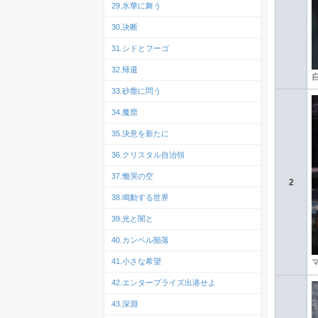
29.氷華に舞う
30.決断
31.シドとフーゴ
32.帰還
33.砂塵に問う
34.魔窟
35.決意を新たに
36.クリスタル自治領
37.慟哭の空
2
38.鳴動する世界
39.光と闇と
40.カンベル陥落
41.小さな希望
42.エンタープライズ出港せよ
43.深淵