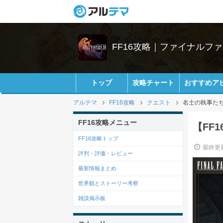
FF16攻略｜ファイナルファ
トップ
攻略チャート
おすすめア
アルテマ
FF16攻略
クエスト
名士の執事た
FF16攻略メニュー
【FF
FF16攻略トップ
最終更新
評判・評価・レビュー
最新情報まとめ
世界観とストーリー考察
雑談掲示板