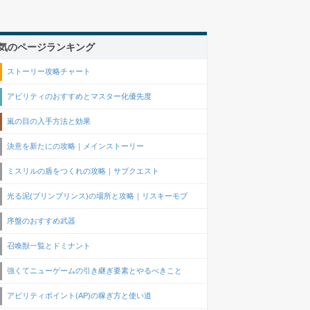
気のページランキング
ストーリー攻略チャート
アビリティのおすすめとマスター化優先度
嵐の目の入手方法と効果
決意を新たにの攻略｜メインストーリー
ミスリルの盾をつくれの攻略｜サブクエスト
光る泥(プリンプリンス)の場所と攻略｜リスキーモブ
序盤のおすすめ武器
召喚獣一覧とドミナント
強くてニューゲームの引き継ぎ要素とやるべきこと
アビリティポイント(AP)の稼ぎ方と使い道