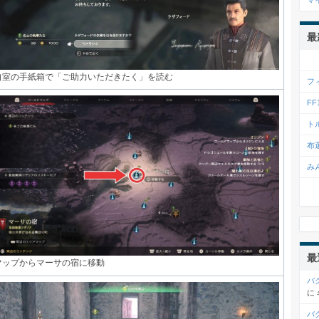
マ
最
自室の手紙箱で「ご助力いただきたく」を読む
フ
F
ト
布
み
最
マップからマーサの宿に移動
バ
に
バ