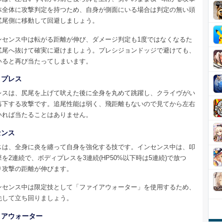
体全体に攻撃判定を持つため、自身が側面にいる場合は判定の無い頭
尻尾側に移動して回避しましょう。
ンセンス中は転がる距離が伸び、ダメージ判定も1度ではなくなるた
尻尾へ抜けて確実に避けましょう。プレシジョンドッジで避けても、
いると再び当たってしまいます。
ィプレス
レスは、尻尾を上げて吠えた後に全身を丸めて跳躍し、クライヴがい
落下する攻撃です。追尾性能は弱く、飛距離もないので見てから左右
いれば当たることはありません。
センス
スは、全身に炎を纏って自身を強化する技です。インセンス中は、叩
を2連続で、ボディプレスを3連続(HP50%以下時は5連続)で放つ
り攻撃の距離が伸びます。
ンセンス中は限定技として「ファイアウォーター」を使用するため、
先して立ち回りましょう。
イアウォーター