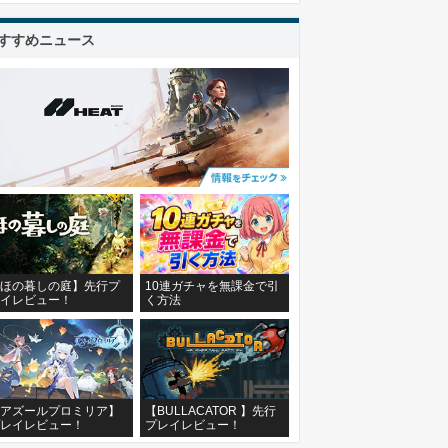
すすめニュース
ほの暮しの庭】先行プ
10連ガチャを無課金で引
イレビュー！
く方法
アズールプロミリア】
【BULLACATOR 】先行
レイレビュー！
プレイレビュー！