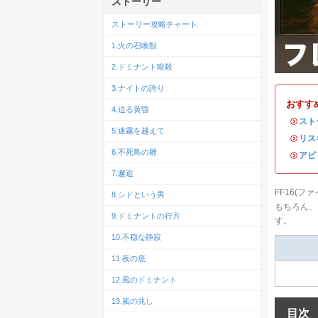
ストーリー
ストーリー攻略チャート
1.火の召喚獣
2.ドミナント暗殺
3.ナイトの誇り
おすす
4.迫る黄昏
・
スト
5.迷霧を越えて
・
リス
6.不死鳥の雛
・
アビ
7.邂逅
FF16(
8.シドという男
もちろん、
9.ドミナントの行方
す。
10.不穏な静寂
11.夜の底
12.風のドミナント
13.嵐の兆し
目次