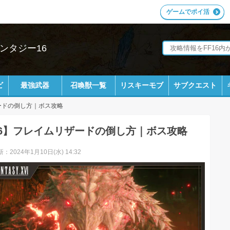
ゲームでポイ活
ンタジー16
ビ
最強武器
召喚獣一覧
リスキーモブ
サブクエスト
ードの倒し方｜ボス攻略
16】フレイムリザードの倒し方｜ボス攻略
：2024年1月10日(水) 14:32