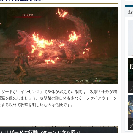
お
【
レ
リザードが「インセンス」で身体が燃えている間は、攻撃の手数が増
回避を優先しましょう。攻撃後の隙自体も少なく、ファイアウォータ
近する以外で攻撃を刺し込むのは危険です。
【
プ
ムリザードの行動パターンと立ち回り