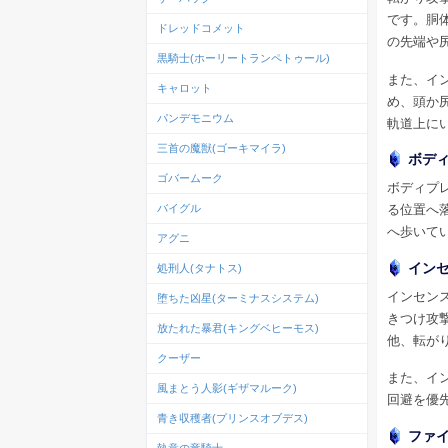
です。胴
ドレッドコメット
の先端や
黒騎士(ホーリートランペトゥール)
また、イ
キャロット
め、頭か
パンデモニウム
軌道上に
三首の魔獣(ゴーキマイラ)
ボデ
ゴバームーク
ボディプ
る位置へ
バイグル
へ歩いて
アグニ
イン
処刑人(タナトス)
インセン
堕ちた凶星(ターミナスシステム)
きつけ攻撃
放たれた暴君(キングベヒーモス)
他、転が
クーザー
また、イ
風まとう人影(ギザマルーク)
回避を優
青き収穫者(プリンスオブデス)
ファ