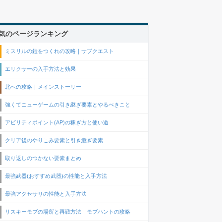
気のページランキング
ミスリルの鎧をつくれの攻略｜サブクエスト
エリクサーの入手方法と効果
北への攻略｜メインストーリー
強くてニューゲームの引き継ぎ要素とやるべきこと
アビリティポイント(AP)の稼ぎ方と使い道
クリア後のやりこみ要素と引き継ぎ要素
取り返しのつかない要素まとめ
最強武器(おすすめ武器)の性能と入手方法
最強アクセサリの性能と入手方法
リスキーモブの場所と再戦方法｜モブハントの攻略