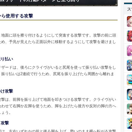
ス
から使用する攻撃
き
、地面に頭を擦り付けるようにして突進する攻撃です。攻撃の前に頭
ため、予兆が見えたら正面以外に移動するようにして攻撃を避けまし
振り払い
リザードは、後ろにクライヴがいると尻尾を使って振り払い攻撃をし
。振り払いは2連続で行うため、尻尾を振り上げたら周囲から離れま
つけ攻撃
攻撃は、前脚を振り上げて地面を叩きつける攻撃です。クライヴがい
合わせて右脚か左脚を使うため、脚を上げたら後方や反対の脚の方へ
しょう。
り攻撃
撃は、左右いずれかの前と後ろ脚を上げ、勢いのまま横へ転がる攻撃