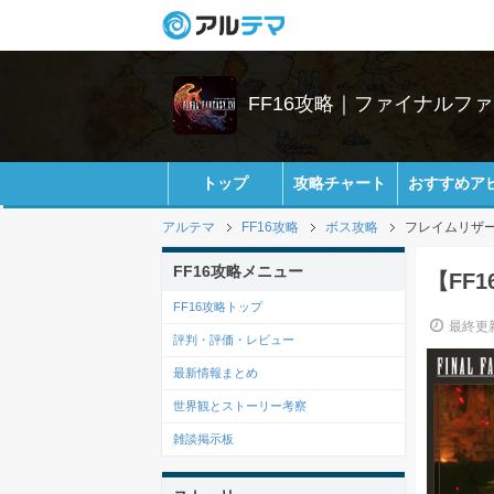
FF16攻略｜ファイナルファ
トップ
攻略チャート
おすすめア
アルテマ
FF16攻略
ボス攻略
フレイムリザ
FF16攻略メニュー
【FF
FF16攻略トップ
最終更新
評判・評価・レビュー
最新情報まとめ
世界観とストーリー考察
雑談掲示板