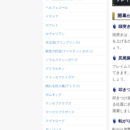
ベルフェゴール
開幕
ドズメア
セクレト
頭突
セヴェリアン
頭突きは
を上げる
光る泥(プリンプリンス)
ょう。
殺意の巨岩(ファスティトカロン)
尻尾
ソウルスティンガーズ
フレイム
グリマルキン
てきます
ナインオブナイヴズ
しょう。
眠れる巨人像(アトラス)
叩き
ボムキング
叩きつけ
テンオブクラブズ
る位置に
退避しま
マーゲスブラザーズ
転が
スヴァローグ
転がり攻
ザ・パック