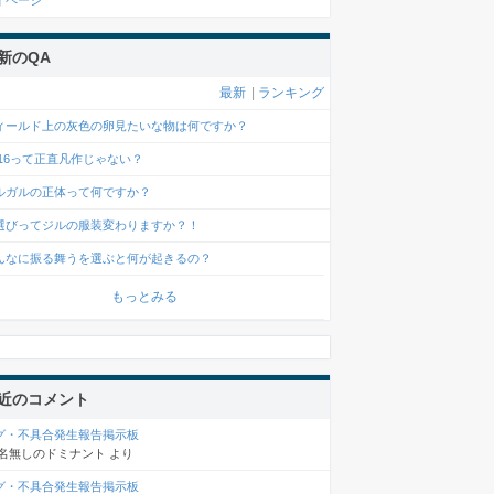
イページ
新のQA
最新
|
ランキング
ィールド上の灰色の卵見たいな物は何ですか？
F16って正直凡作じゃない？
ルガルの正体って何ですか？
選びってジルの服装変わりますか？！
んなに振る舞うを選ぶと何が起きるの？
もっとみる
近のコメント
グ・不具合発生報告掲示板
名無しのドミナント
より
グ・不具合発生報告掲示板