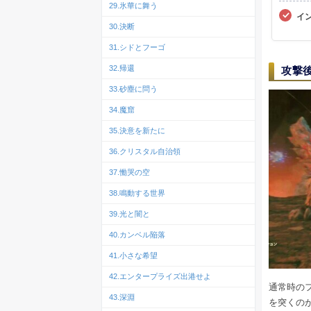
29.氷華に舞う
イ
30.決断
31.シドとフーゴ
32.帰還
攻撃
33.砂塵に問う
34.魔窟
35.決意を新たに
36.クリスタル自治領
37.慟哭の空
38.鳴動する世界
39.光と闇と
40.カンベル陥落
41.小さな希望
42.エンタープライズ出港せよ
通常時の
43.深淵
を突くの