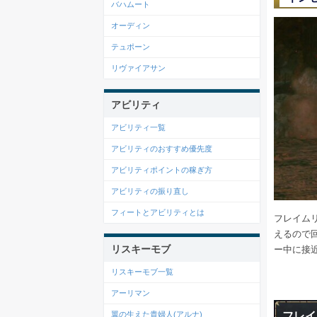
バハムート
オーディン
テュポーン
リヴァイアサン
アビリティ
アビリティ一覧
アビリティのおすすめ優先度
アビリティポイントの稼ぎ方
アビリティの振り直し
フィートとアビリティとは
フレイム
えるので
リスキーモブ
ー中に接
リスキーモブ一覧
アーリマン
フレイ
翼の生えた貴婦人(アルナ)