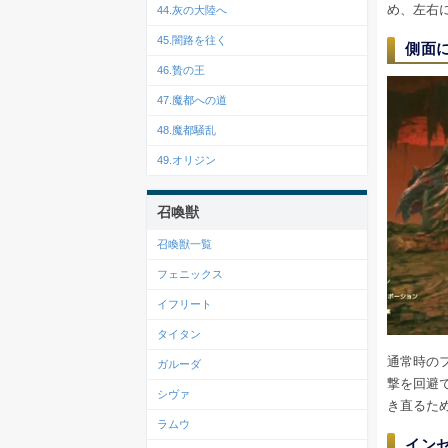
め、左右
44.灰の大陸へ
45.闇路を往く
側面
46.贄の王
47.魔都への道
48.魔都騒乱
49.オリジン
召喚獣
召喚獣一覧
フェニックス
イフリート
タイタン
通常時の
ガルーダ
撃を回避
シヴァ
き直るた
ラムウ
イン