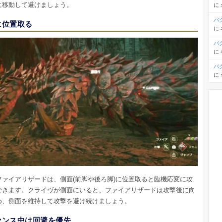
に移動して避けましょう。
に
バ
に位置取る
に
バ
に
バ
に
ファイアリザードは、側面(前脚や後ろ脚)に位置取ると臨機応変に攻
できます。クライヴが側面にいると、ファイアリザードは攻撃後に向
め、側面を維持して攻撃を避け続けましょう。
センス中は回避を優先