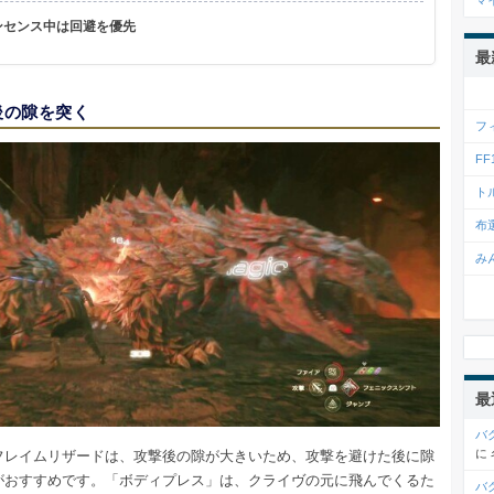
マ
ンセンス中は回避を優先
最
後の隙を突く
フ
F
ト
布
み
最
バ
に
フレイムリザードは、攻撃後の隙が大きいため、攻撃を避けた後に隙
がおすすめです。「ボディプレス」は、クライヴの元に飛んでくるた
バ