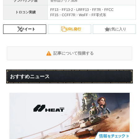
ナンバリング歴
全作品クリア済み
FF13・FF13-2・LRFF13・FF7R・FFCC
トロコン実績
FF15・CCFF7R・WoFF・FF零式等
ツイート
URL発行
お気に入り
記事について指摘する
おすすめニュース