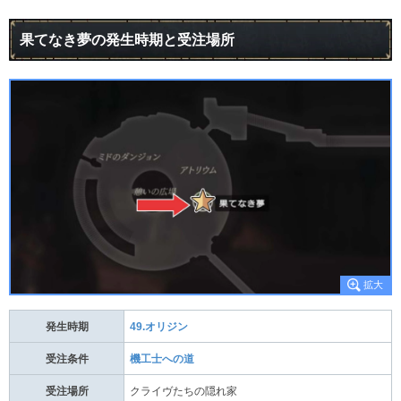
果てなき夢の発生時期と受注場所
発生時期
49.オリジン
受注条件
機工士への道
受注場所
クライヴたちの隠れ家