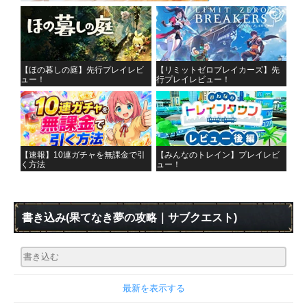
【ほの暮しの庭】先行プレイレビ
【リミットゼロブレイカーズ】先
ュー！
行プレイレビュー！
【速報】10連ガチャを無課金で引
【みんなのトレイン】プレイレビ
く方法
ュー！
書き込み
(果てなき夢の攻略｜サブクエスト)
最新を表示する