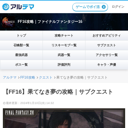
ゲームでポイ活
ログイン
FF16攻略｜ファイナルファンタジー16
トップ
攻略チャート
おすすめアビリティ
召喚獣一覧
リスキーモブ一覧
サブクエスト
最強武器
武器一覧
アクセサリ一覧
ボス一覧
評価評判
キャラ・声優
アルテマ
FF16攻略
クエスト
果てなき夢の攻略｜サブクエスト
【FF16】果てなき夢の攻略｜サブクエスト
最終更新：2024年1月10日(水) 14:32