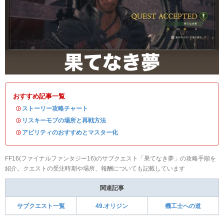
おすすめ記事一覧
・
ストーリー攻略チャート
・
リスキーモブの場所と再戦方法
・
アビリティのおすすめとマスター化
FF16(ファイナルファンタジー16)のサブクエスト「果てなき夢」の攻略手順を
紹介。クエストの受注時期や場所、報酬についても記載しています
関連記事
サブクエスト一覧
49.オリジン
機工士への道